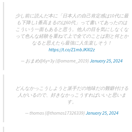
少し前に読んだ本に「日本人の自己肯定感は10代に最
も下降し1番高まるのは60代」って書いてあったのは
こういう一面もあると思う。他人の目を気にしなくな
って色んな経験を重ねて上で全てのことは割と何とか
なると思えたら最強に人生楽しそう！
https://t.co/Z1mbJKXl2z
— おまめ@6y+3y (@omame_2019)
January 25, 2024
どんなかっこうしようと派手だの地味だの難癖付ける
人がいるので、好きなかっこうすればいいと思いま
す。
— thomas (@thomas17326339)
January 25, 2024