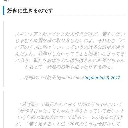
好きに生きるのです
スキンケアとかメイクとか大好きだけど、若くいたい
じゃなく綺麗な歳の取り方したいのよ。それをさ「バ
バアのくせに痛々しい」っていうのは多分前提が違う
んだよね。若作りしたいってことと勘違いなさってる
と思う。私たちおばさんにはおばさんの世界がちゃん
とあって、綺麗の基準も違ったりするのよ。
— 冴島ｵﾝﾃｨｰﾇ依子 (@ontine9neo)
September 8, 2022
「逃げ恥」で風見さんとみくりがゆりちゃんついて
「若作りじゃなくてちゃんと年をとっていて若い」と
いう年齢の重ね方について語るシーンがあるのだけ
ど、「若く見える」とは「20代のような恰好をして、