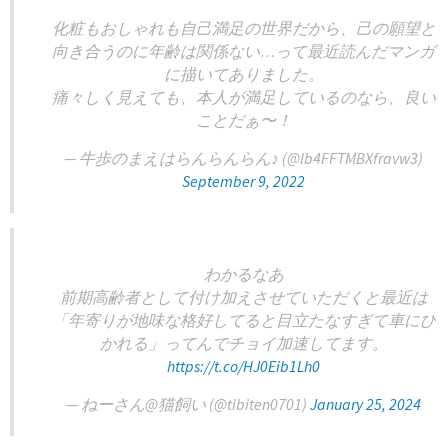
化粧もおしゃれも自己満足の世界だから、己の願望と
向き合うのに年齢は関係ない…って最近読んだマンガ
に描いてありました。
痛々しく見えても、本人が満足しているのなら、良い
ことだぁ〜！
— 牛歩のまえはらんらんらん♪ (@lb4FFTMBXfravw3)
September 9, 2022
わかるなあ
前期高齢者として付け加えさせていただくと最近は
「年寄りが地味な格好してると目立たなすぎて車にひ
かれる」ってんでチョイ加速してます。
https://t.co/HJ0Eib1Lh0
— ねーさん@猫飼い (@tibiten0701)
January 25, 2024