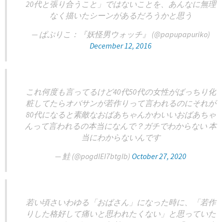
20代と張り合うこと」ではないことを、あんなに無理
なく描いたシーンがあるだろうかと思う
— ぱぷりこ：『妖怪男ウォッチ』 (@papupapuriko)
December 12, 2016
これ何度も言ってるけど40代50代の女性がばっちり化
粧してたらオバサンが若作りって言われるのにそれが
80代になると素敵なおばあちゃんかわいいおばあちゃ
んって言われるの本当になんで？ガチでわからない 本
当にわからないんです
— 鮭 (@pogdlEI7btgIb)
October 27, 2020
若い頃さいわゆる「おばさん」になった時に、「若作
りした格好して痛いと思われたくない」と思っていた