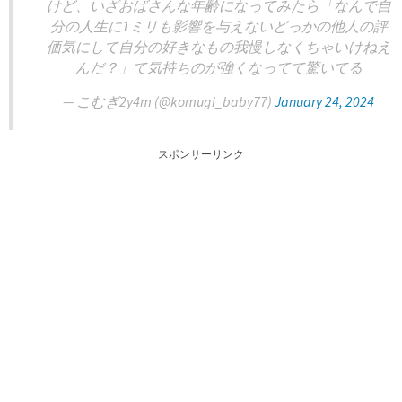
けど、いざおばさんな年齢になってみたら「なんで自
分の人生に1ミリも影響を与えないどっかの他人の評
価気にして自分の好きなもの我慢しなくちゃいけねえ
んだ？」て気持ちのが強くなってて驚いてる
— こむぎ2y4m (@komugi_baby77)
January 24, 2024
スポンサーリンク