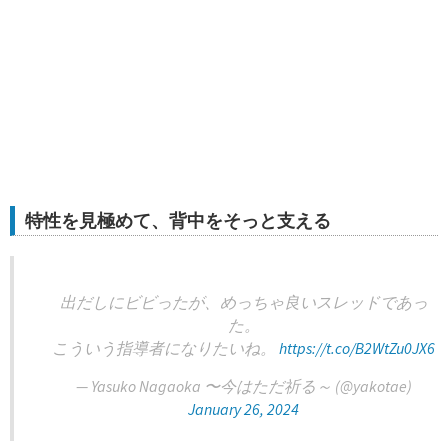
特性を見極めて、背中をそっと支える
出だしにビビったが、めっちゃ良いスレッドであっ
た。
こういう指導者になりたいね。
https://t.co/B2WtZu0JX6
— Yasuko Nagaoka 〜今はただ祈る～ (@yakotae)
January 26, 2024