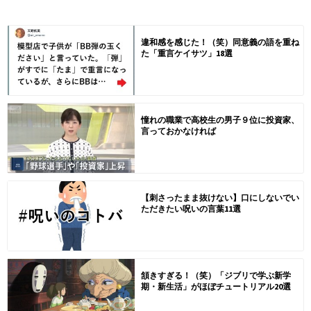
違和感を感じた！（笑）同意義の語を重ね
た「重言ケイサツ」18選
憧れの職業で高校生の男子９位に投資家、
言っておかなければ
【刺さったまま抜けない】口にしないでい
ただきたい呪いの言葉11選
頷きすぎる！（笑）「ジブリで学ぶ新学
期・新生活」がほぼチュートリアル20選