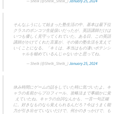
— Shelk (@Shelk_Shelk_)
January 25, 2024
そんなふうにして始まった塾生活の中、基本は最下位
クラスのポンコツ生徒扱いだったが、英語講師だけは
いつも優しく見守ってくれていた。ある日、この英語
講師がかけてくれた言葉が、その後の塾生活を支えて
いくことになる。「キミは、本当はもの凄いポテンシ
ャルを秘めているんじゃないかと思ってね。
— Shelk (@Shelk_Shelk_)
January 25, 2024
休み時間にゲームの話をしていた時に気づいたよ。キ
ャラの名前からプロフィール、攻略法まで事細かに覚
えていたね。キャラの台詞なんかも、一言一句正確
に。好きなものなら覚えられるんだろ？今はうまく能
力が引き出せていないだけで、何かのきっかけで、も