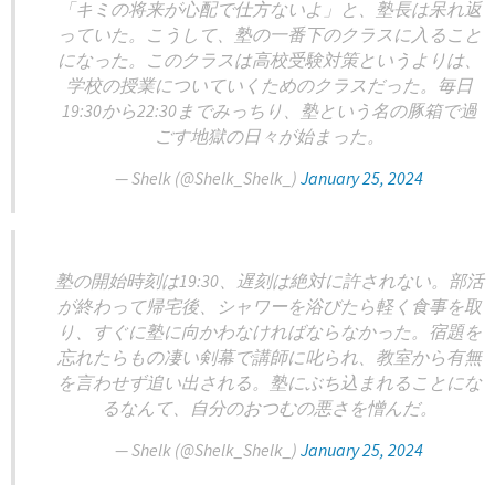
「キミの将来が心配で仕方ないよ」と、塾長は呆れ返
っていた。こうして、塾の一番下のクラスに入ること
になった。このクラスは高校受験対策というよりは、
学校の授業についていくためのクラスだった。毎日
19:30から22:30までみっちり、塾という名の豚箱で過
ごす地獄の日々が始まった。
— Shelk (@Shelk_Shelk_)
January 25, 2024
塾の開始時刻は19:30、遅刻は絶対に許されない。部活
が終わって帰宅後、シャワーを浴びたら軽く食事を取
り、すぐに塾に向かわなければならなかった。宿題を
忘れたらもの凄い剣幕で講師に叱られ、教室から有無
を言わせず追い出される。塾にぶち込まれることにな
るなんて、自分のおつむの悪さを憎んだ。
— Shelk (@Shelk_Shelk_)
January 25, 2024