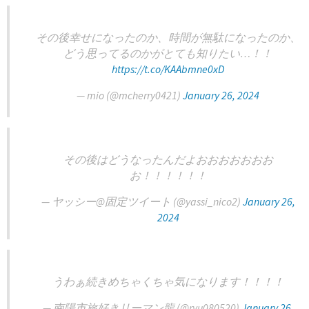
その後幸せになったのか、時間が無駄になったのか、
どう思ってるのかがとても知りたい…！！
https://t.co/KAAbmne0xD
— mio (@mcherry0421)
January 26, 2024
その後はどうなったんだよおおおおおおお
お！！！！！！
— ヤッシー@固定ツイート (@yassi_nico2)
January 26,
2024
うわぁ続きめちゃくちゃ気になります！！！！
— 南陽市旅好きリーマン龍 (@ryu080520)
January 26,