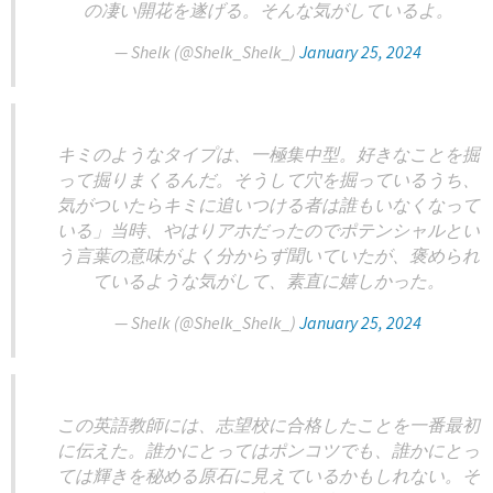
の凄い開花を遂げる。そんな気がしているよ。
— Shelk (@Shelk_Shelk_)
January 25, 2024
キミのようなタイプは、一極集中型。好きなことを掘
って掘りまくるんだ。そうして穴を掘っているうち、
気がついたらキミに追いつける者は誰もいなくなって
いる」当時、やはりアホだったのでポテンシャルとい
う言葉の意味がよく分からず聞いていたが、褒められ
ているような気がして、素直に嬉しかった。
— Shelk (@Shelk_Shelk_)
January 25, 2024
この英語教師には、志望校に合格したことを一番最初
に伝えた。誰かにとってはポンコツでも、誰かにとっ
ては輝きを秘める原石に見えているかもしれない。そ