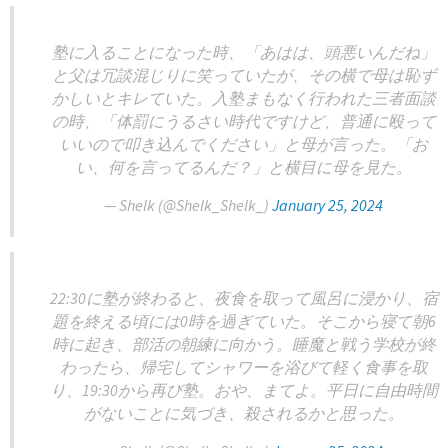
塾に入ることになった時、「あはは、頭悪いんだね」
と父は冗談混じりに笑っていたが、その横で母は恥ず
かしいとキレていた。入塾まもなく行われた三者面談
の時、「体罰にうるさい時代ですけど、普通に殴って
いいので叩き込んでください」と母が言った。「お
い、何を言ってるんだ？」と横目に母を見た。
— Shelk (@Shelk_Shelk_)
January 25, 2024
22:30に塾が終わると、夜食を取って風呂に浸かり、宿
題を終える頃には0時を過ぎていた。そこから寝て朝6
時に起き、部活の朝練に向かう。睡魔と戦う学校が終
わったら、帰宅してシャワーを浴びて軽く食事を取
り、19:30から再び塾。おや、まてよ。平日に自由時間
がないことに気づき、殺されるかと思った。