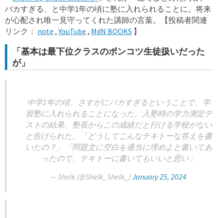
バカすぎる、と中学1年の頃に塾に入れられることに。将来
が心配され唯一見守ってくれた講師の言葉。【投稿者関連
リンク：
note
,
YouTube
,
MdN BOOKS
】
「基本は最下位クラスのポンコツ生徒扱いだった
が」
中学1年の頃、さすがにバカすぎるということで、学
習塾に入れられることになった。入塾時の学力測定テ
ストの結果、塾長からこの成績だと行ける学校がない
と告げられた。「どうしてこんなテキトーな答えを書
いたの？」「問題文に空白を適当に埋めよと書いてあ
ったので、テキトーに書いてもいいと思い」
— Shelk (@Shelk_Shelk_)
January 25, 2024