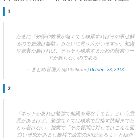
1
たまに「知識や教養が無くても検索すればその事は解
るので勉強は無駄」みたいに胃う人がいますが、知識
や教養が無ければ、そもそも検索するための検索ワー
ドが解らないのである。
— まとめ管理人 (@1059kanri)
October 28, 2018
2
「ネットがあれば勉強で知識を得なくても」という意
見があるけど、勉強なくては検索で目指す情報までた
どり着けない。授業で「その質問に対してはこんな面
白い研究があるし無料で論文のpdf読めるよ」と紹介