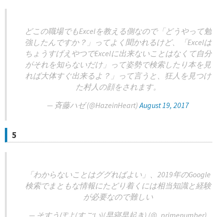
どこの職場でもExcelを教える側なので「どうやって勉
強したんですか？」ってよく聞かれるけど、「Excelは
ちょうすげえやつでExcelに出来ないことはなくて自分
がそれを知らないだけ」って姿勢で検索したり本を見
れば大体すぐ出来るよ？」って言うと、狂人を見つけ
た村人の顔をされます。
— 斉藤ハゼ (@HazeinHeart)
August 19, 2017
5
「わからないことはググればよい」、2019年のGoogle
検索でまともな情報にたどり着くには相当知識と経験
が必要なので難しい
— そすうぽよ(すごい)(早寝早起き) (@_primenumber)