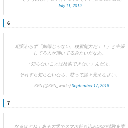
July 11, 2019
6
相変わらず「知識じゃない、検索能力だ！！」と主張
してる人が沸いてるみたいだなあ。
「知らないことは検索できない」んだよ。
それすら知らないなら、黙って諸々覚えなさい。
— KGN (@KGN_works)
September 17, 2018
7
なるほどね！ある大学でスマホ持ち込みOKの試験を実