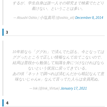
するが、学生自身は誰一人その研究まで検索でたどり
着けない、ということは多い。
— Atsushi Oshio / 小塩真司 (@oshio_at)
December 8, 2014
3
10年前なら「ググれ」で済んでた話も、今となっては
ググったところで正しい情報なんて出てこないので、
結局は普段から勉強して知識を身につけなければなら
ないという状況に戻ってきている。
あの頃「ネットで調べれば済むんだから暗記なんて意
味ないじゃんw」なんて言ってた人らは全員死ぬ。
— Ink (@Ink_Virtue)
January 17, 2021
4