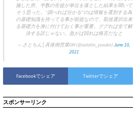
施した所、半数の生徒が単位を落とした結果を聞いて
そう思った。“調べれば分かる”のは情報を選別する為
の基礎知識を持ってる事が前提なので、取捨選択出来
る基礎力を身に付けておく事が重要。ググれば全て解
決する訳じゃない。急がば回れは格言だなと
— さとちん│具体例営業GM (@satotin_yusuke)
June 10,
2021
Facebookでシェア
Twitterでシェア
スポンサーリンク