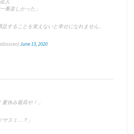
会人
一番楽しかった」
満足することを覚えないと幸せになれません。
adassceo)
June 13, 2020
！夏休み最高や！」
ツヤスミ…？」