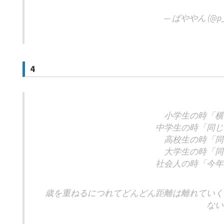
— ぱややん (@p_
4
小学生の時「横
中学生の時「同じ
高校生の時「同
大学生の時「同
社会人の時「今年
歳を重ねるにつれてどんどん距離は離れていく
ない