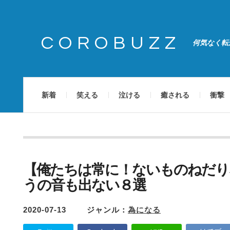
COROBUZZ
何気なく転
新着
笑える
泣ける
癒される
衝撃
【俺たちは常に！ないものねだり
うの音も出ない８選
2020-07-13
ジャンル：
為になる