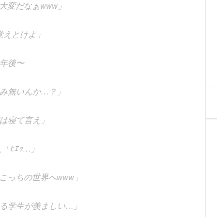
大変だなぁwww」
覚えとけよ」
年後〜
み無いんか…？」
は寝て言え」
「ﾋｴｯ…」
こっちの世界へwww」
る学生が羨ましい…」