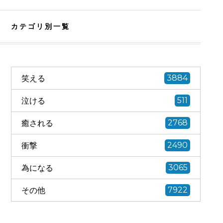
カテゴリ別一覧
笑える
3884
泣ける
511
癒される
2768
衝撃
2490
為になる
3065
その他
7922