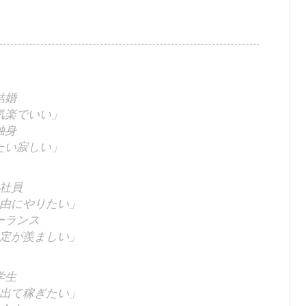
結婚
気楽でいい」
独身
たい寂しい」
社員
由にやりたい」
ーランス
定が羨ましい」
学生
出て稼ぎたい」