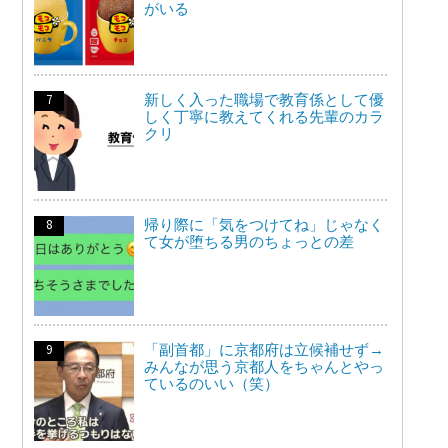
がいる
新しく入った職場で教育係として優
しく丁寧に教えてくれる先輩のカラ
クリ
帰り際に「気をつけてね」じゃなく
て女が堕ちる男のちょっとの差
「副首都」に京都府は立候補せず→
みんなが思う京都人をちゃんとやっ
ているのいい（笑）