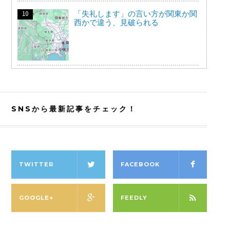
「失礼します」の言い方が関東か関
西かで違う、見破られる
SNSから最新記事をチェック！
TWITTER
FACEBOOK
GOOGLE+
FEEDLY