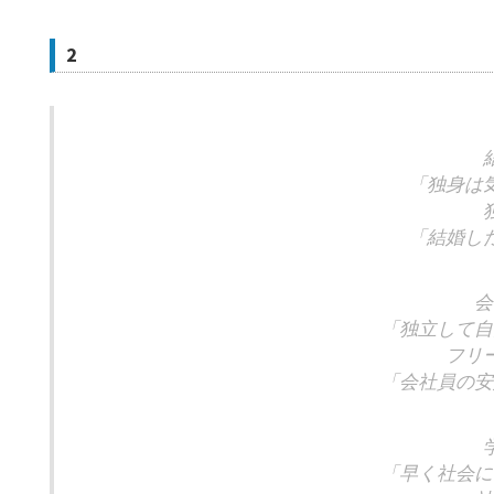
2
「独身は
「結婚し
会
「独立して自
フリ
「会社員の安
「早く社会に