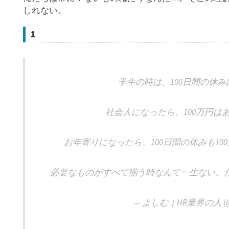
しれない。
1
学生の時は、100日間の休み
社会人になったら、100万円は
お年寄りになったら、100日間の休みも1
必要なものがすべて揃う時なんて一生ない。
— よしむ｜HR業界の人 (@yo