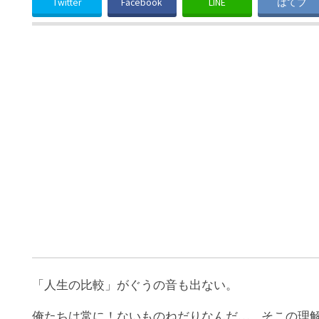
Twitter
Facebook
LINE
はてブ
「人生の比較」がぐうの音も出ない。
俺たちは常に！ないものねだりなんだ…。そこの理