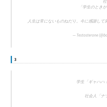
社
「学生のときが
人生は常にないものねだり。今に感謝して
— Testosterone (@b
3
学生「ギャハハ
社会人「ナ