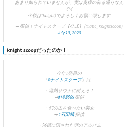
あまり知られていませんが、実は奥様の仰る通りなん
です
今後は(knight)でよろしくお願い致します
— 探偵！ナイトスクープ【公式】 (@abc_knightscoop)
July 10, 2020
knight scoopだったのか！
今年1発目の
『
#ナイトスクープ
』は…
・激熱サウナに耐えろ！
➡
#澤部佑
探偵
・幻の虫を食べたい美女
➡
#石田靖
探偵
・浴槽に隠された謎のアルバム