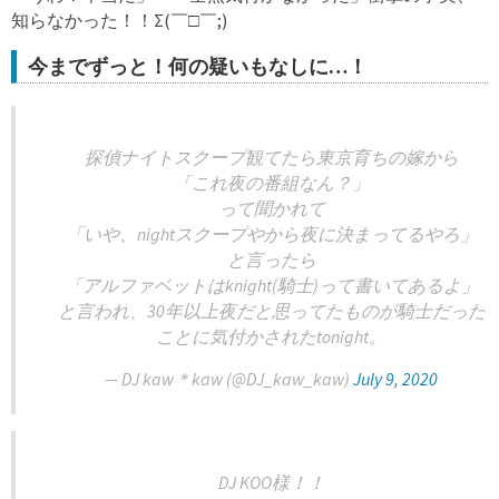
知らなかった！！Σ(￣□￣;)
今までずっと！何の疑いもなしに…！
探偵ナイトスクープ観てたら東京育ちの嫁から
「これ夜の番組なん？」
って聞かれて
「いや、nightスクープやから夜に決まってるやろ」
と言ったら
「アルファベットはknight(騎士)って書いてあるよ」
と言われ、30年以上夜だと思ってたものが騎士だった
ことに気付かされたtonight。
— DJ kaw＊kaw (@DJ_kaw_kaw)
July 9, 2020
DJ KOO様！！