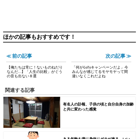
ほかの記事もおすすめです！
≪ 前の記事
次の記事 ≫
【俺たちは常に！ないものねだり
「何がGoToキャンペーンだよ」今
なんだ…】「人生の比較」がぐう
みんなが感じてるモヤモヤって間
の音も出ない８選
違いなくこれだよね
関連する記事
有名人の訃報、子供の頃と自分自身の加齢
と共に変わった感覚
ある年齢を境に身体にガタが来る、いい