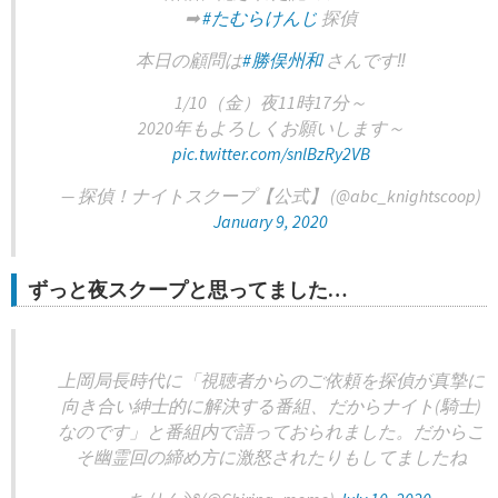
➡
#たむらけんじ
探偵
本日の顧問は
#勝俣州和
さんです‼️
1/10（金）夜11時17分～
2020年もよろしくお願いします～
pic.twitter.com/snlBzRy2VB
— 探偵！ナイトスクープ【公式】 (@abc_knightscoop)
January 9, 2020
ずっと夜スクープと思ってました…
上岡局長時代に「視聴者からのご依頼を探偵が真摯に
向き合い紳士的に解決する番組、だからナイト(騎士)
なのです」と番組内で語っておられました。だからこ
そ幽霊回の締め方に激怒されたりもしてましたね