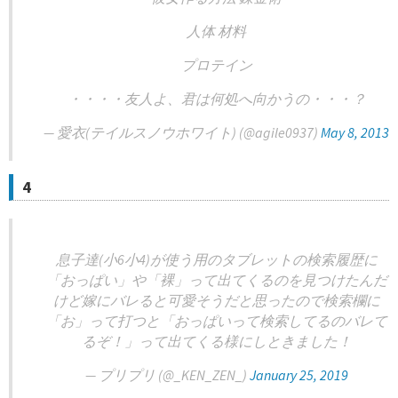
人体 材料
プロテイン
・・・・友人よ、君は何処へ向かうの・・・？
— 愛衣(テイルスノウホワイト) (@agile0937)
May 8, 2013
4
息子達(小6小4)が使う用のタブレットの検索履歴に
「おっぱい」や「裸」って出てくるのを見つけたんだ
けど嫁にバレると可愛そうだと思ったので検索欄に
「お」って打つと「おっぱいって検索してるのバレて
るぞ！」って出てくる様にしときました！
— プリプリ (@_KEN_ZEN_)
January 25, 2019