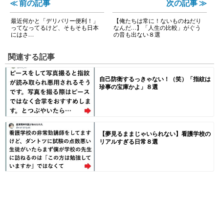
≪ 前の記事
次の記事 ≫
最近何かと「デリバリー便利！」
【俺たちは常に！ないものねだり
ってなってるけど、そもそも日本
なんだ…】「人生の比較」がぐう
にはさ…
の音も出ない８選
関連する記事
自己防衛するっきゃない！（笑）「指紋は
珍事の宝庫かよ」８選
【夢見るままじゃいられない】看護学校の
リアルすぎる日常８選