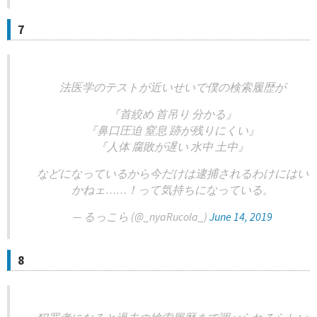
7
法医学のテストが近いせいで僕の検索履歴が
『首絞め 首吊り 分かる』
『鼻口圧迫 窒息 跡が残りにくい』
『人体 腐敗が遅い 水中 土中』
などになっているから今だけは逮捕されるわけにはい
かねェ……！って気持ちになっている。
— るっこら (@_nyaRucola_)
June 14, 2019
8