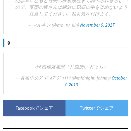
犯罪者になると過去の検索履歴まで調べられるらしい
ので、変態の皆さんは絶対に犯罪に手を染めないよう
注意してください。私も気を付けます。
— マルキン (@ma_ru_kin)
November 9, 2017
9
小6娘検索履歴「片腹痛い どっち」
— 真夜中のｼﾞｮﾆ-ｵﾌﾞｼﾞｮｲﾄｲ (@midnight_johnny)
October
7, 2013
Facebookでシェア
Twitterでシェア