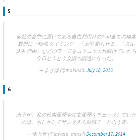
5
会社の食堂に置いてある自由利用可のiPad全ての検索
履歴に「転職 タイミング」「上司 黙らせる」「ズル
休み 理由」などのワードをコツコツ入れ続けていたら
今日とうとう会議の議題になった。
— まきは (@makiha8)
July 18, 2016
6
息子が、私の検索履歴や注文履歴をチェックしていた
のは、もしかしてサンタさん疑惑？ と思う夜。
— 俵万智 (@tawara_machi)
December 17, 2014