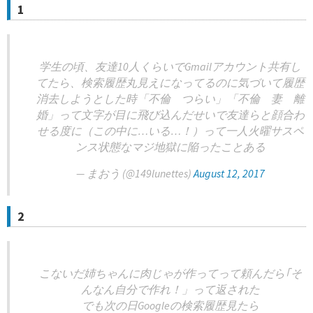
1
学生の頃、友達10人くらいでGmailアカウント共有し
てたら、検索履歴丸見えになってるのに気づいて履歴
消去しようとした時「不倫 つらい」「不倫 妻 離
婚」って文字が目に飛び込んだせいで友達らと顔合わ
せる度に（この中に…いる…！）って一人火曜サスペ
ンス状態なマジ地獄に陥ったことある
— まおう (@149lunettes)
August 12, 2017
2
こないだ姉ちゃんに肉じゃが作ってって頼んだら｢そ
んなん自分で作れ！」って返された
でも次の日Googleの検索履歴見たら