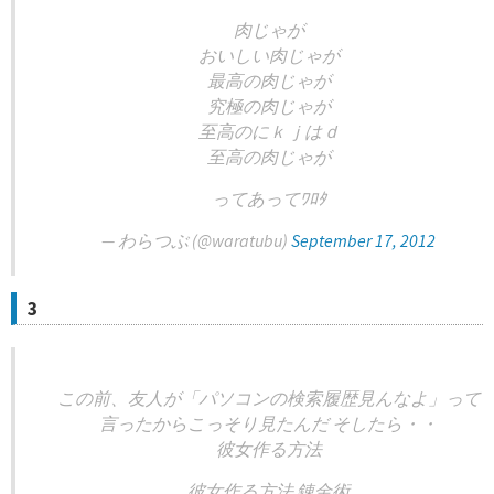
肉じゃが
おいしい肉じゃが
最高の肉じゃが
究極の肉じゃが
至高のにｋｊはｄ
至高の肉じゃが
ってあってﾜﾛﾀ
— わらつぶ (@waratubu)
September 17, 2012
3
この前、友人が「パソコンの検索履歴見んなよ」って
言ったからこっそり見たんだ そしたら・・
彼女作る方法
彼女作る方法 錬金術