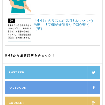
「4-4-5」のリズムが気持ちいいという
法則→リプ欄が好例祭りで口が動く
（笑）
SNSから最新記事をチェック！
TWITTER
FACEBOOK
GOOGLE+