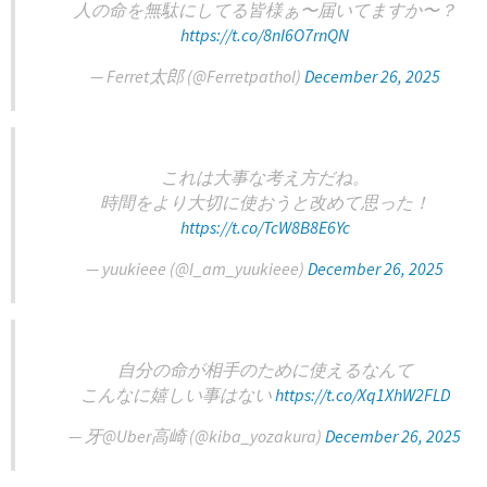
人の命を無駄にしてる皆様ぁ〜届いてますか〜？
https://t.co/8nI6O7rnQN
— Ferret太郎 (@Ferretpathol)
December 26, 2025
これは大事な考え方だね。
時間をより大切に使おうと改めて思った！
https://t.co/TcW8B8E6Yc
— yuukieee (@I_am_yuukieee)
December 26, 2025
自分の命が相手のために使えるなんて
こんなに嬉しい事はない
https://t.co/Xq1XhW2FLD
— 牙@Uber高崎 (@kiba_yozakura)
December 26, 2025