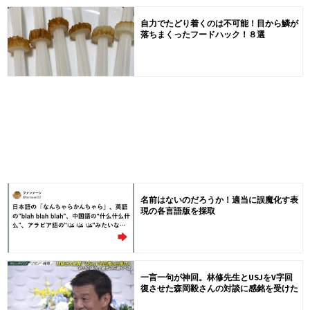
自力でたどり着くのは不可能！目から鱗が
落ちまくったフードハック！８選
名前はないのだろうか！適当に誤魔化す表
現の各言語版を採取
一言一句が神回。林修先生とUSJをV字回
復させた森岡毅さんの対談に感銘を受けた