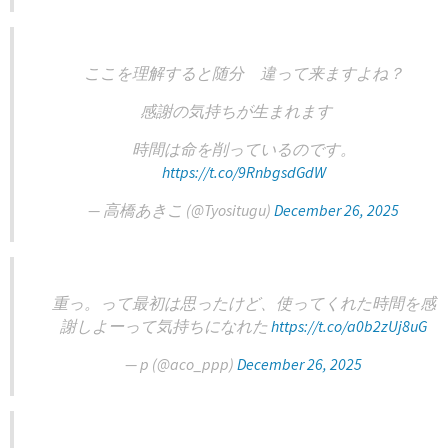
ここを理解すると随分 違って来ますよね？
感謝の気持ちが生まれます
時間は命を削っているのです。
https://t.co/9RnbgsdGdW
— 高橋あきこ (@Tyositugu)
December 26, 2025
重っ。って最初は思ったけど、使ってくれた時間を感
謝しよーって気持ちになれた
https://t.co/a0b2zUj8uG
— p (@aco_ppp)
December 26, 2025