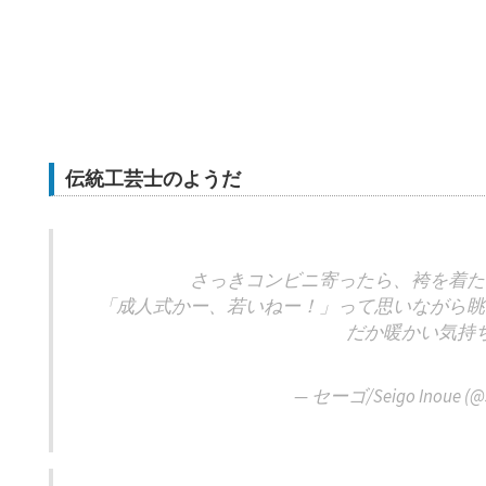
伝統工芸士のようだ
さっきコンビニ寄ったら、袴を着た
「成人式かー、若いねー！」って思いながら眺
だか暖かい気持
— セーゴ/Seigo Inoue (@s