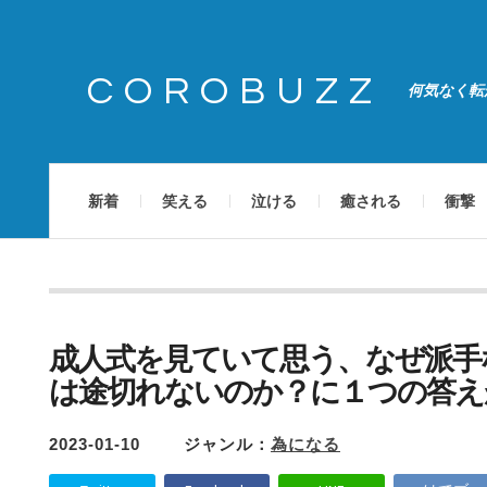
COROBUZZ
何気なく転
新着
笑える
泣ける
癒される
衝撃
成人式を見ていて思う、なぜ派手
は途切れないのか？に１つの答え
2023-01-10
ジャンル：
為になる