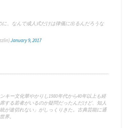
のに、なんで成人式だけは律儀に出るんだろうな
lin)
January 9, 2017
キー文化華やかりし1980年代から40年以上も経
席する若者がいるのか疑問だったんだけど、知人
統が途切れない」がしっくりきた。古典芸能に通
世界。