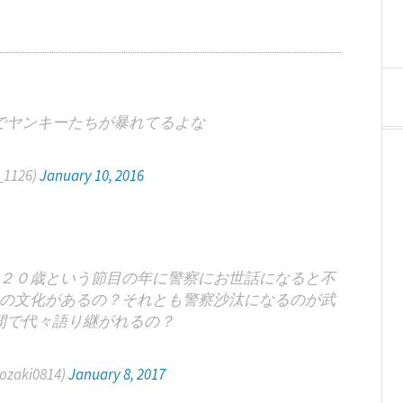
でヤンキーたちが暴れてるよな
_1126)
January 10, 2016
２０歳という節目の年に警察にお世話になると不
の文化があるの？それとも警察沙汰になるのが武
間で代々語り継がれるの？
aki0814)
January 8, 2017