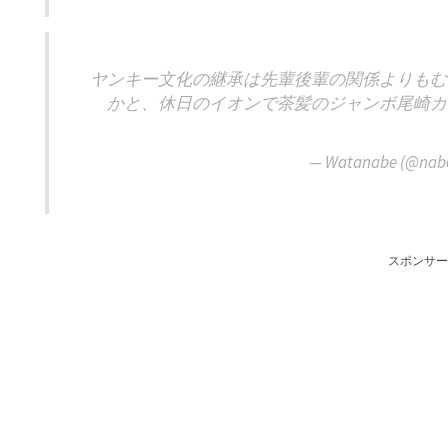
ヤンキー文化の継承は先輩後輩の関係よりもむ
かと、休日のイオンで茶髪のジャンボ尾崎カ
— Watanabe (@nab
スポンサー