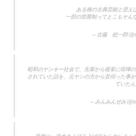
ある種の古典芸能と思え
一部の世襲制ってとこもそん
— 古藤 総一郎 (@soh
昭和のヤンキー社会で、先輩から後輩に喧嘩の
されていた話を、元ヤンの方から昔伺った事が
ていたん
— みんみんぜみ (@inu