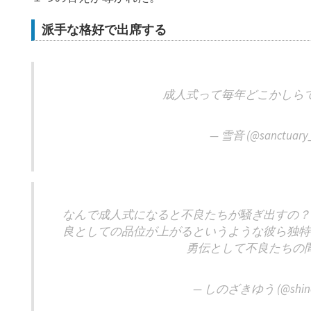
派手な格好で出席する
成人式って毎年どこかしら
— 雪音 (@sanctuary
なんで成人式になると不良たちが騒ぎ出すの？
良としての品位が上がるというような彼ら独特
勇伝として不良たちの
— しのざきゆう (@shinoz