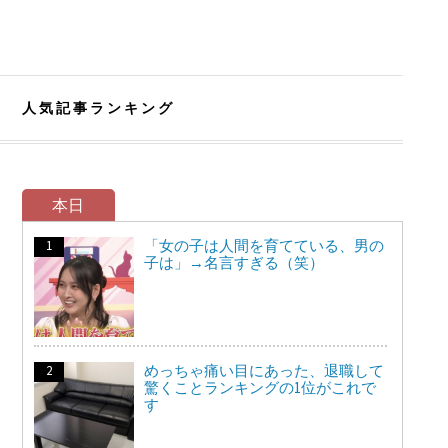
人気記事ランキング
本日
「女の子は人間を育てている、男の
子は」→名言すぎる（笑）
めっちゃ痛い目にあった、退職して
驚くことランキングの1位がこれで
す