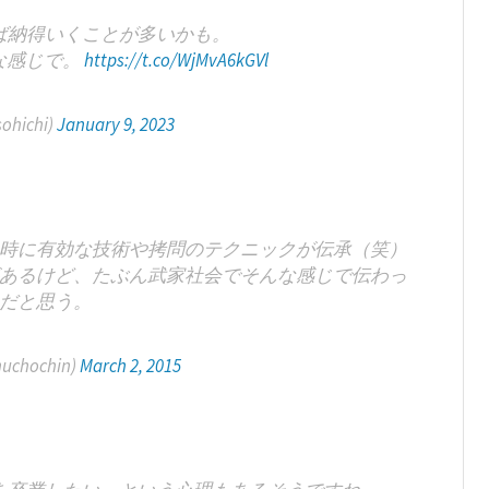
ば納得いくことが多いかも。
な感じで。
https://t.co/WjMvA6kGVl
ichi)
January 9, 2023
時に有効な技術や拷問のテクニックが伝承（笑）
あるけど、たぶん武家社会でそんな感じで伝わっ
だと思う。
chochin)
March 2, 2015