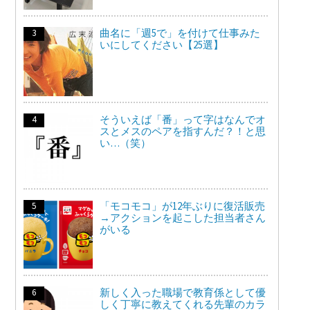
曲名に「週5で」を付けて仕事みた
いにしてください【25選】
そういえば「番」って字はなんでオ
スとメスのペアを指すんだ？！と思
い…（笑）
「モコモコ」が12年ぶりに復活販売
→アクションを起こした担当者さん
がいる
新しく入った職場で教育係として優
しく丁寧に教えてくれる先輩のカラ