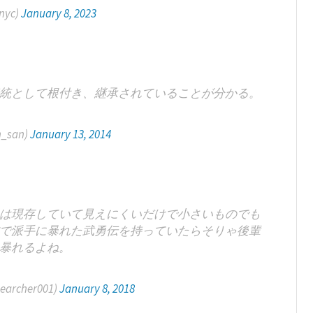
nyc)
January 8, 2023
統として根付き、継承されていることが分かる。
h_san)
January 13, 2014
は現存していて見えにくいだけで小さいものでも
で派手に暴れた武勇伝を持っていたらそりゃ後輩
暴れるよね。
rcher001)
January 8, 2018