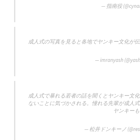
— 指南役 (@cyna
成人式の写真を見ると各地でヤンキー文化が伝
— imranyash (@yas
成人式で暴れる若者の話を聞くとヤンキー文化
ないことに気づかされる。憧れる先輩が成人式
ヤンキーも
— 松井ドンキーノ (@resea