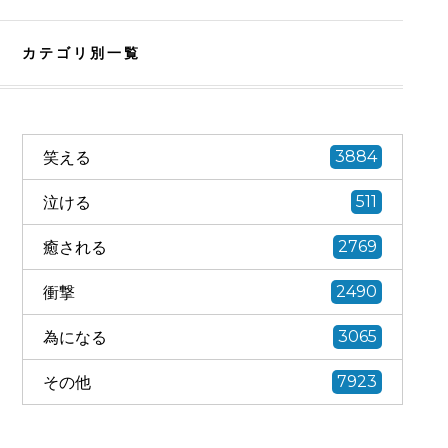
カテゴリ別一覧
笑える
3884
泣ける
511
癒される
2769
衝撃
2490
為になる
3065
その他
7923