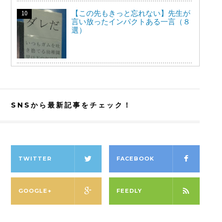
【この先もきっと忘れない】先生が
言い放ったインパクトある一言（８
選）
SNSから最新記事をチェック！
TWITTER
FACEBOOK
GOOGLE+
FEEDLY