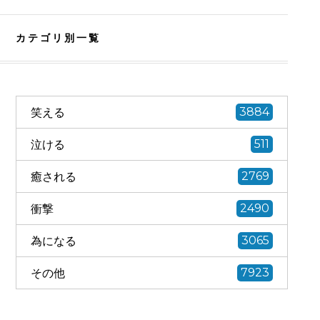
カテゴリ別一覧
笑える
3884
泣ける
511
癒される
2769
衝撃
2490
為になる
3065
その他
7923