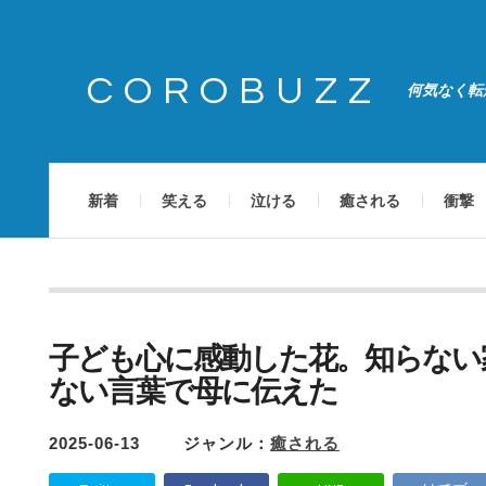
COROBUZZ
何気なく転
新着
笑える
泣ける
癒される
衝撃
子ども心に感動した花。知らない
ない言葉で母に伝えた
2025-06-13
ジャンル：
癒される