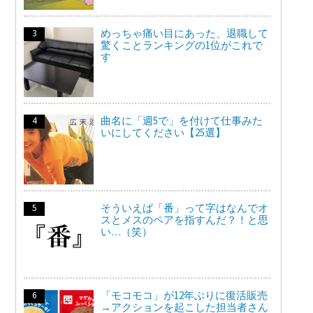
めっちゃ痛い目にあった、退職して
驚くことランキングの1位がこれで
す
曲名に「週5で」を付けて仕事みた
いにしてください【25選】
そういえば「番」って字はなんでオ
スとメスのペアを指すんだ？！と思
い…（笑）
「モコモコ」が12年ぶりに復活販売
→アクションを起こした担当者さん