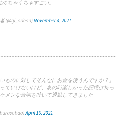
はめちゃくちゃすごい。
@gl_odean)
November 4, 2021
いものに対してそんなにお金を使うんですか？』
っていけないけど、あの時楽しかった記憶は持っ
ケメンな台詞を吐いて退勤してきました
rasobaa)
April 16, 2021