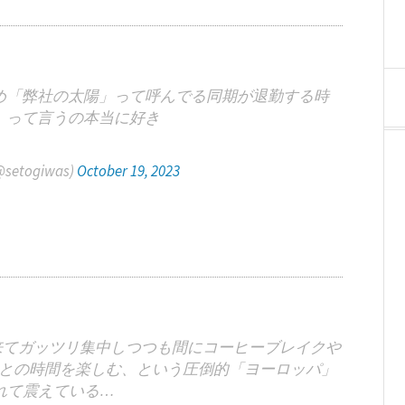
め「弊社の太陽」って呼んでる同期が退勤する時
」って言うの本当に好き
togiwas)
October 19, 2023
来てガッツリ集中しつつも間にコーヒーブレイクや
族との時間を楽しむ、という圧倒的「ヨーロッパ」
れて震えている…