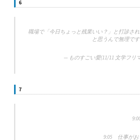
6
職場で「今日ちょっと残業いい？」と打診され
と思うんで無理です
— ものすごい愛(11/11 文学フリマ東京 
7
9:
9:05 仕事が