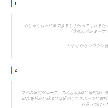
1
めちゃくちゃ仕事できるし手伝ってくれるた
「太陽が沈みまーす
— やわらかなカワウソ (@se
2
ワイの研究グループ、みんな朝8時に研究室に
散歩を挟み17時頃には退勤してスポーツや家
を見せつけら