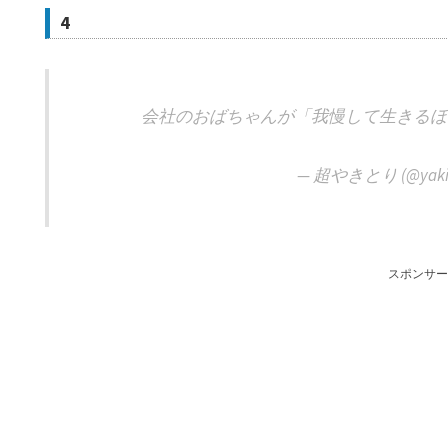
4
会社のおばちゃんが「我慢して生きるほ
— 超やきとり (@yaki
スポンサー