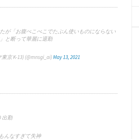
たが「お腹ぺこぺこでたぶん使いものにならない
」と断って華麗に退勤
K-13) (@mnsgi_ai)
May 13, 2021
00 出勤
おもんなすぎて失神