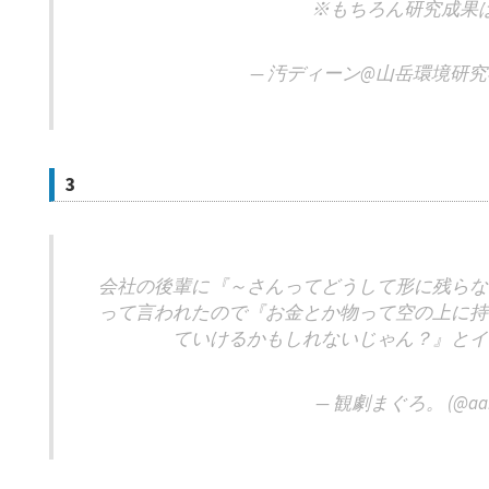
※もちろん研究成果
— 汚ディーン@山岳環境研究者 (
3
会社の後輩に『～さんってどうして形に残らな
って言われたので『お金とか物って空の上に持
ていけるかもしれないじゃん？』とイ
— 観劇まぐろ。 (@aabu