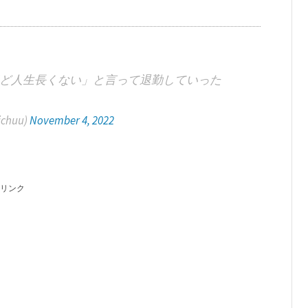
ど人生長くない」と言って退勤していった
chuu)
November 4, 2022
リンク