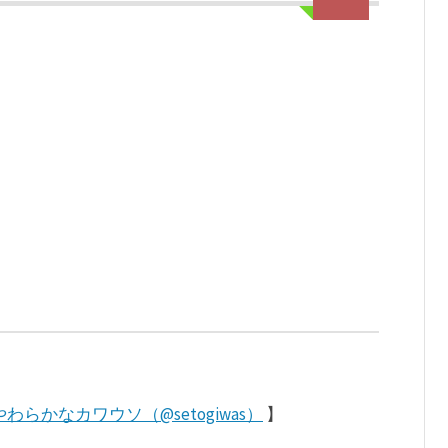
やわらかなカワウソ（@setogiwas）
】