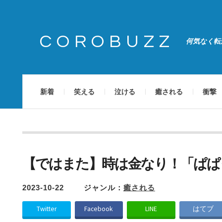
COROBUZZ
何気なく転
新着
笑える
泣ける
癒される
衝撃
【ではまた】時は金なり！「ぱぱ
2023-10-22
ジャンル：
癒される
Twitter
Facebook
LINE
はてブ