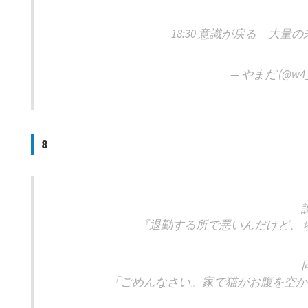
18:30 意識が戻る 大
— やまだ (@w4_
8
『退勤する所で悪いんだけど、
「ごめんなさい。家で猫がお腹を空か