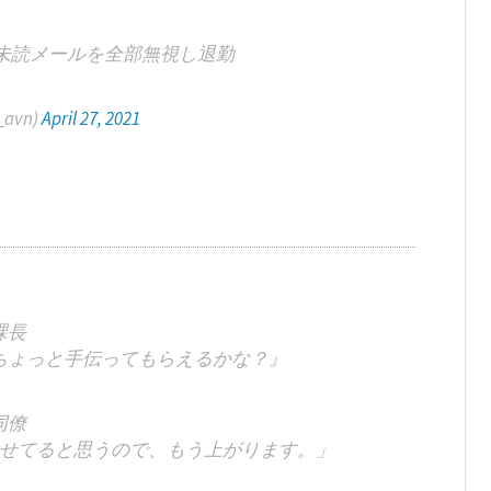
量の未読メールを全部無視し退勤
avn)
April 27, 2021
課長
ちょっと手伝ってもらえるかな？』
同僚
せてると思うので、もう上がります。」