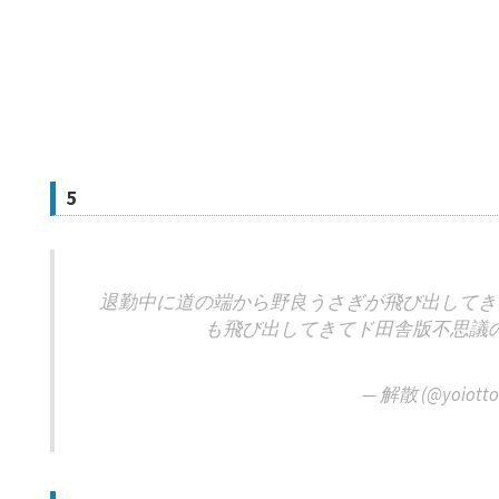
5
退勤中に道の端から野良うさぎが飛び出してきて
も飛び出してきてド田舎版不思議
— 解散 (@yoiotto