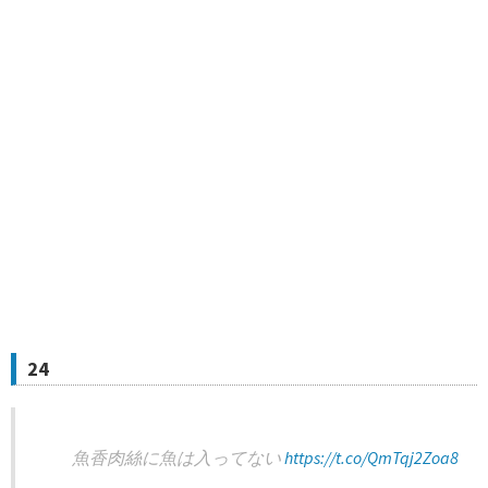
24
魚香肉絲に魚は入ってない
https://t.co/QmTqj2Zoa8