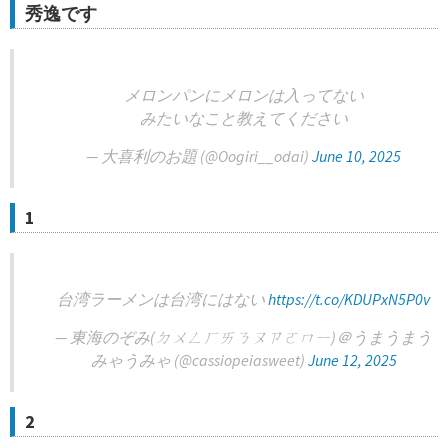
秀逸です
メロンパンにメロンは入ってない
みたいなこと教えてください
— 大喜利のお題 (@Oogiri__odai)
June 10, 2025
1
台湾ラーメンは台湾にはない
https://t.co/KDUPxN5P0v
— 東海のぞみ(ㄉㄨㄥㄏㄞㄋㄡㄗㄛㄇㄧ)＠うまうまう
みゃうみゃ (@cassiopeiasweet)
June 12, 2025
2