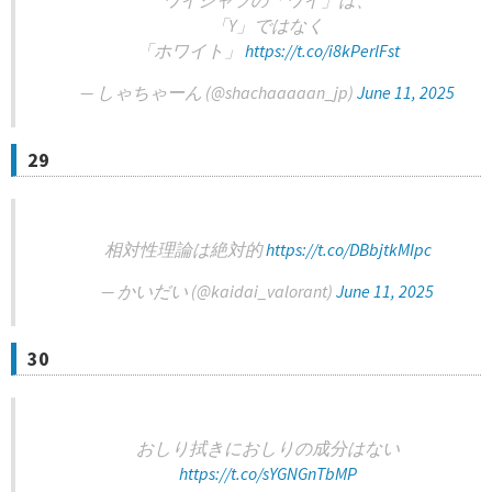
ワイシャツの「ワイ」は、
「Y」ではなく
「ホワイト」
https://t.co/i8kPerlFst
— しゃちゃーん (@shachaaaaan_jp)
June 11, 2025
29
相対性理論は絶対的
https://t.co/DBbjtkMIpc
— かいだい (@kaidai_valorant)
June 11, 2025
30
おしり拭きにおしりの成分はない
https://t.co/sYGNGnTbMP