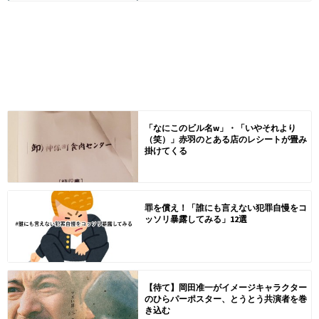
「なにこのビル名w」・「いやそれより
（笑）」赤羽のとある店のレシートが畳み
掛けてくる
罪を償え！「誰にも言えない犯罪自慢をコ
ッソリ暴露してみる」12選
【待て】岡田准一がイメージキャラクター
のひらパーポスター、とうとう共演者を巻
き込む