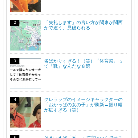
「失礼します」の言い方が関東か関西
かで違う、見破られる
名ばかりすぎる！（笑）『体育祭』っ
て「戦」なんだな８選
クレラップのイメージキャラクターの
「おかっぱの女の子」が刷新→振り幅
が広すぎる（笑）
そういえば「番」って字はなんでオス