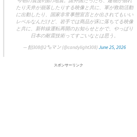
今朝の震度6強の地震。諸外国だったら、建物が崩れ
たり天井が崩落したりする映像と共に、軍が救助活動
に出動したり、国家非常事態宣言とか出されてもいい
レベルなんだけど、岩手では商品が床に落ちてる映像
と共に、新幹線運転再開のお知らせとかで、やっぱり
日本の耐震技術ってすごいなとは思う。
— 飴308@2㌔マン (@candylight308)
June 25, 2026
スポンサーリンク