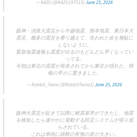
— KAZU (@KAZU197515)
June 25, 2026
阪神・淡路大震災から中越地震、熊本地震、東日本大
震災、幾多の震災を乗り越えて、失われた命を無駄に
しないように。
緊急地震速報も震度が出るのもどんどん早くなってい
ってる。
今朝は東北の震度が発表されてから東京が揺れた。情
報の早さに驚きました。
— Rabbit_Twins (@RabbitTwins1)
June 25, 2026
阪神大震災が起きて以降に耐震基準ができたし、地震
を検知したら速やかに発動する防災システムが張り巡
らされている。
これは単純に経験の有無の差が大きい。