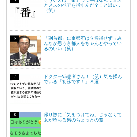
とメスのペアを指すんだ？！と思い…
（笑）
「副首都」に京都府は立候補せず→み
んなが思う京都人をちゃんとやってい
るのいい（笑）
ドクターVS患者さん！（笑）気を揉ん
でいる「初診です！」８選
帰り際に「気をつけてね」じゃなくて
女が堕ちる男のちょっとの差