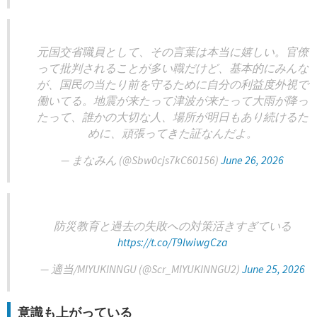
元国交省職員として、その言葉は本当に嬉しい。官僚
って批判されることが多い職だけど、基本的にみんな
が、国民の当たり前を守るために自分の利益度外視で
働いてる。地震が来たって津波が来たって大雨が降っ
たって、誰かの大切な人、場所が明日もあり続けるた
めに、頑張ってきた証なんだよ。
— まなみん (@Sbw0cjs7kC60156)
June 26, 2026
防災教育と過去の失敗への対策活きすぎている
https://t.co/T9lwiwgCza
— 適当/MIYUKINNGU (@Scr_MIYUKINNGU2)
June 25, 2026
意識も上がっている