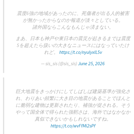
震度6強の地域があったのに、死傷者が出る人的被害
が無かったからなのか報道が淡々としている。
諸外国ならこんなもんじゃ済まない。
まあ、日本も神戸や東日本の震災が起きるまでは震度
5を超えたら扱いの大きなニュースにはなっていたけ
れど。
https://t.co/nyulyxlL5v
— sis_sis (@sis_sis)
June 25, 2026
巨大地震をきっかけにしてしばしば建築基準が強化さ
れ、わりあい頻繁に大き目の地震があることでほんと
に脆弱な建物は更新されたり、補強が促される。そう
やって国全体で得られた強靭さは、海外ではなかなか
真似できないかもしれないですね。
https://t.co/wvFfMi2sPf