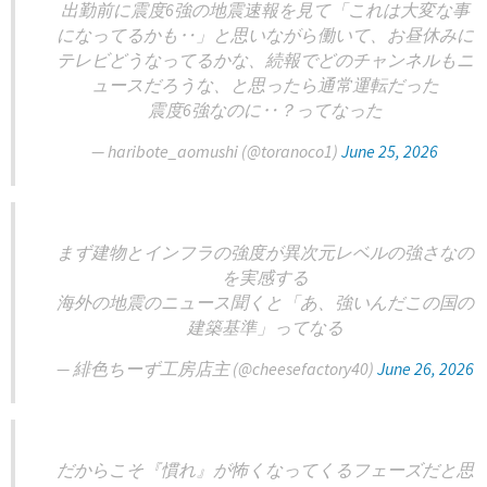
出勤前に震度6強の地震速報を見て「これは大変な事
になってるかも‥」と思いながら働いて、お昼休みに
テレビどうなってるかな、続報でどのチャンネルもニ
ュースだろうな、と思ったら通常運転だった
震度6強なのに‥？ってなった
— haribote_aomushi (@toranoco1)
June 25, 2026
まず建物とインフラの強度が異次元レベルの強さなの
を実感する
海外の地震のニュース聞くと「あ、強いんだこの国の
建築基準」ってなる
— 緋色ちーず工房店主 (@cheesefactory40)
June 26, 2026
だからこそ『慣れ』が怖くなってくるフェーズだと思