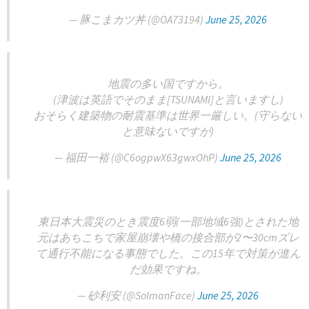
— 豚こまカツ丼 (@OA73194)
June 25, 2026
地震の多い国ですから。
(津波は英語でそのまま[TSUNAMI]と言いますし)
おそらく建築物の耐震基準は世界一厳しい。(守らない
と意味ないですが)
— 福田一裕 (@C6ogpwX63gwxOhP)
June 25, 2026
東日本大震災のとき震度6弱(一部地域6強)とされた地
元はあちこちで家屋崩壊や橋の接合部が2〜30cmズレ
て通行不能になる事態でした。この15年で対策が進ん
だ効果ですね。
— 砂利安 (@SolmanFace)
June 25, 2026