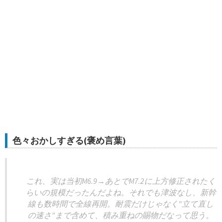
色々おかしすぎる(褒め言葉)
これ、実は当初M6.9→あとでM7.2に上方修正されたく
らいの規模だったんだよね。それでも津波なし、新幹
線も数時間で全線再開。耐震だけじゃなく"立て直し
の速さ"まで含めて、積み重ねの賜物だなって思う。