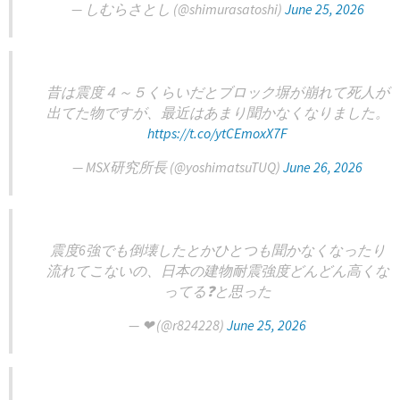
— しむらさとし (@shimurasatoshi)
June 25, 2026
昔は震度４～５くらいだとブロック塀が崩れて死人が
出てた物ですが、最近はあまり聞かなくなりました。
https://t.co/ytCEmoxX7F
— MSX研究所長 (@yoshimatsuTUQ)
June 26, 2026
震度6強でも倒壊したとかひとつも聞かなくなったり
流れてこないの、日本の建物耐震強度どんどん高くな
ってる❓と思った
— ‌‌‎‌‎❤︎ (@r824228)
June 25, 2026