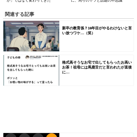
か」ではなく変わってきた
に、周りのヤツと話題の不思議
関連する記事
新卒の教育係？16年目がやるわけないと言
い放つワケ…（笑）
格式高そうなお宅で出してもらったお高い
お茶！祖母には馬鹿舌だと言われたが直後
に…