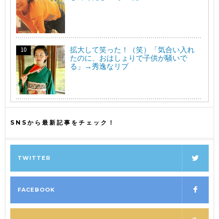
拡大して笑った！（笑）「気合い入れ
たのに、おはしょりで子供が騒いで
る」→秀逸なリプ
SNSから最新記事をチェック！
TWITTER
FACEBOOK