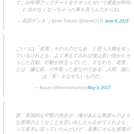
て、20年間アップデートをサボったせいで感覚が時代
に合わなくなっちゃった事を言うんだからね。
— 高田ゲンキ ｜Genki Takata (@Genki119)
June 8, 2018
こいつは「老害」そのものだなあ、と思う人物を知っ
ているけれども、よく考えてみれば彼は若い頃からそ
うした言動、行動が目立っていた。すなわち「老害」
とは「嫌な奴」の年取った姿なのである。人間、急に
は「害」をなせないものだ。
— Bunzo (@Kominebunzo)
May 3, 2017
昔、良識的な中堅の先生が「俺があんな教授らのよう
な老害のようなことを言い出したら止めてくれよな」
って若手に言っていたんだけど、見事にそんな老害の