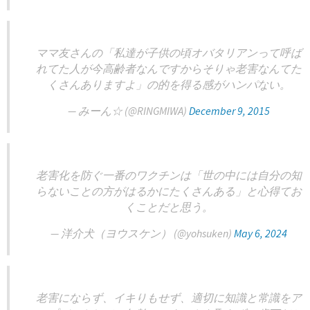
ママ友さんの「私達が子供の頃オバタリアンって呼ば
れてた人が今高齢者なんですからそりゃ老害なんてた
くさんありますよ」の的を得る感がハンパない。
— みーん☆ (@RINGMIWA)
December 9, 2015
老害化を防ぐ一番のワクチンは「世の中には自分の知
らないことの方がはるかにたくさんある」と心得てお
くことだと思う。
— 洋介犬（ヨウスケン） (@yohsuken)
May 6, 2024
老害にならず、イキりもせず、適切に知識と常識をア