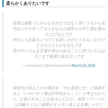
柔らかくありたいです
老害は歳取ったからなるわけではなく若いうちから文
句ばっかり言ってる人がなんの成長もせずに歳を重ね
ただけなんです
何かしら正論をぶつけてる若い人がたくさんいますけ
どその人たちがなるんです
世の中いろんな立場や考えがあることに気づいた人は
そこまで執拗に絡まないです
— matsukaze (@matsukazech)
March 23, 2026
同世代の友人とかの発言を「それ老害だぜ」と指摘す
ると「いやいや！俺は20年前からこういう考えだから
w」と返されることがあるんだけど、老害っていうの
は加齢とともに感覚がオッサン臭くなる事じゃなく