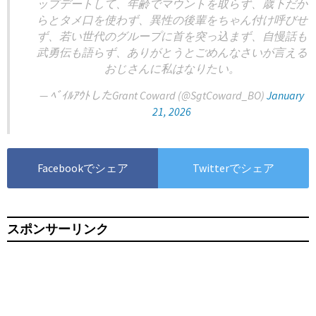
ップデートして、年齢でマウントを取らず、歳下だか
らとタメ口を使わず、異性の後輩をちゃん付け呼びせ
ず、若い世代のグループに首を突っ込まず、自慢話も
武勇伝も語らず、ありがとうとごめんなさいが言える
おじさんに私はなりたい。
— ﾍﾞｲﾙｱｳﾄしたGrant Coward (@SgtCoward_BO)
January
21, 2026
Facebookでシェア
Twitterでシェア
スポンサーリンク