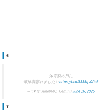
6
体育祭の日に
体操着忘れました✨
https://t.co/5335qv0Po3
— *.♥ (@June0601_Gemini)
June 16, 2026
7