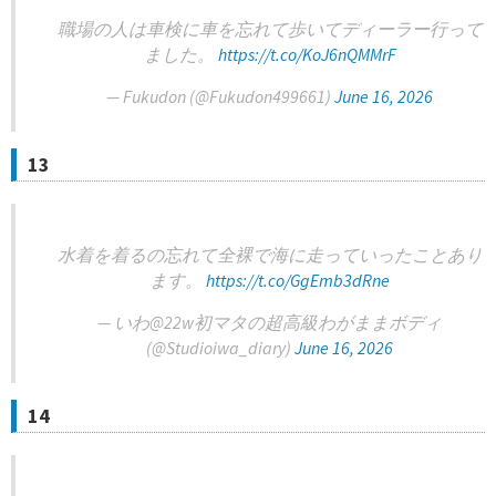
職場の人は車検に車を忘れて歩いてディーラー行って
ました。
https://t.co/KoJ6nQMMrF
— Fukudon (@Fukudon499661)
June 16, 2026
13
水着を着るの忘れて全裸で海に走っていったことあり
ます。
https://t.co/GgEmb3dRne
— いわ@22w初マタの超高級わがままボディ
(@Studioiwa_diary)
June 16, 2026
14