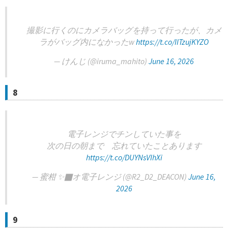
撮影に行くのにカメラバッグを持って行ったが、カメ
ラがバッグ内になかったw
https://t.co/IITzujKYZO
— けんじ (@iruma_mahito)
June 16, 2026
8
電子レンジでチンしていた事を
次の日の朝まで 忘れていたことあります
https://t.co/DUYNsVIhXi
— 蜜柑 ✨‍⬛オ電子レンジ (@R2_D2_DEACON)
June 16,
2026
9