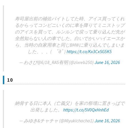
寿司屋出前の補佐バイトしてた時、アイス買ってくれ
るからってコンビニいくのに車を降りてミニストップ
のアイスを買って、ルンルンで戻って乗り込んだ先が
全然知らない人の車でした。白いでかいハイエースか
ら、当時の自家用車と同じBMWに乗り込んでしまいま
した、、、( ﾟдﾟ )
https://t.co/Kx3CxSG5K5
— わさび@6/18_RAS有明 (@zixreb250)
June 16, 2026
10
納骨する日に本人（亡義父）を家の祭壇に置きっぱで
出発しました。
https://t.co/5V0QxHnhEd
— みゆき&チャチャ (@Miyukichacha1)
June 16, 2026