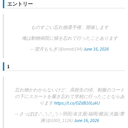
エントリー
ものすごい忘れ物選手権、開催します
俺は動物病院に猫を忘れて行ったことあります
— 望月もちぎ (@omoti194)
June 16, 2026
1
忘れ物かわからないけど、高校生の頃、制服のコート
の下にスカートを履き忘れて学校に行ったことならあ
ります
https://t.co/OZdB10LuHJ
— さっぽぽ ₍ᐢ. ̯.ᐢ₎ ₍ᐢ.ˬ.ᐢ₎ ✨羽田/名古屋/福岡/横浜/大阪/豊
洲 (@1003_1126)
June 16, 2026