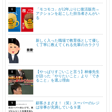
「モコモコ」が12年ぶりに復活販売→
アクションを起こした担当者さんがい
る
新しく入った職場で教育係として優し
く丁寧に教えてくれる先輩のカラクリ
【やっぱりすごいこと言う】林修先生
が語った「やりたいこと」より「でき
ること」を選ぶ理由
顧客さまざま！（笑）スーパーのレジ
は珍事が充満している９選