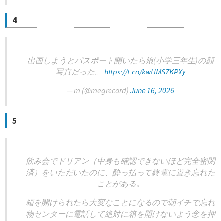
4
出国しようとパスポート開いたら娘(小学三年生)の顔
写真だった。
https://t.co/kwUMSZKPXy
— m (@megrecord)
June 16, 2026
5
飲み会でドリアン（中身も確認できないほど完全密閉
済）をいただいたのに、酔っ払って終電に置き忘れた
ことがある。
箱を開けられたら大変なことになるので朝イチで忘れ
物センターに電話して絶対に箱を開けないよう念を押