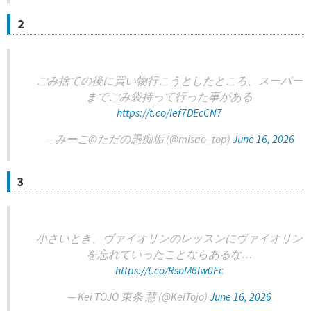
2
ごみ捨ての後に買い物行こうとしたところ、スーパー
までごみ袋持って行った事がある
https://t.co/lef7DEcCN7
— みーこ@ただの愚痴垢 (@misao_top)
June 16, 2026
3
小さいとき、ヴァイオリンのレッスンにヴァイオリン
を忘れていったことならあるな…
https://t.co/RsoM6lw0Fc
— Kei TOJO 東条 慧 (@KeiTojo)
June 16, 2026