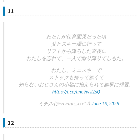
11
わたしが保育園児だった頃
父とスキー場に行って
リフトから降ろした直後に
わたしを忘れて、一人で滑り降りてしもた。
わたし、ミニスキーで
ストックも持って無くて
知らないおじさんの小脇に抱えられて無事に帰還。
https://t.co/hneVwsiZsQ
— ミチル (@savage_xxx12)
June 16, 2026
12