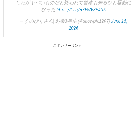
したがヤバいものだと疑われて警察も来るひと騒動に
なった
https://t.co/HZEWVZEXNS
— すのぴくさん| 起業3年生 (@snowpic1207)
June 16,
2026
スポンサーリンク