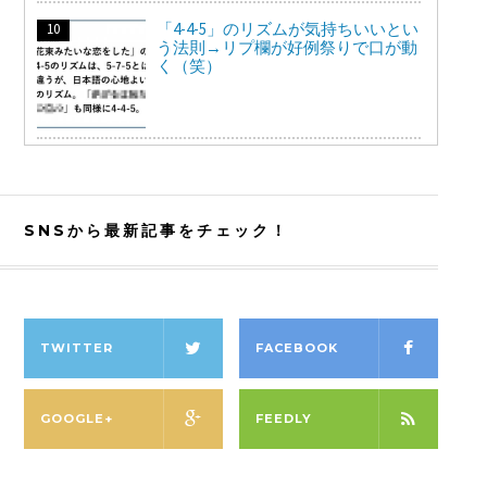
「4-4-5」のリズムが気持ちいいとい
う法則→リプ欄が好例祭りで口が動
く（笑）
SNSから最新記事をチェック！
TWITTER
FACEBOOK
GOOGLE+
FEEDLY