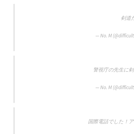
剣道
— No. M (@difficu
警視庁の先生に剣
— No. M (@difficu
国際電話でした！ア