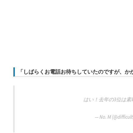
「しばらくお電話お待ちしていたのですが、か
はい！去年の3位は素
— No. M (@difficu