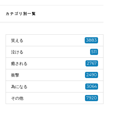
カテゴリ別一覧
笑える
3883
泣ける
511
癒される
2767
衝撃
2490
為になる
3064
その他
7920