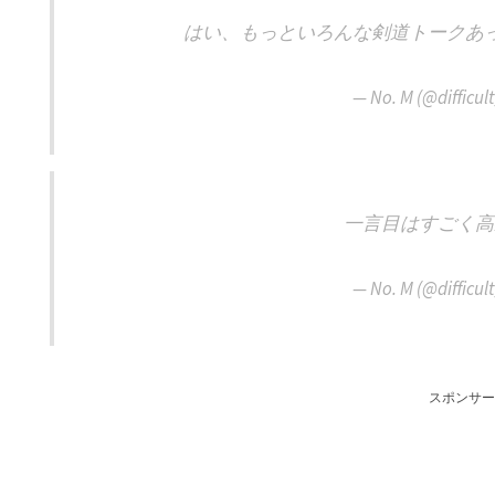
はい、もっといろんな剣道トークあ
— No. M (@difficu
一言目はすごく高
— No. M (@difficu
スポンサー