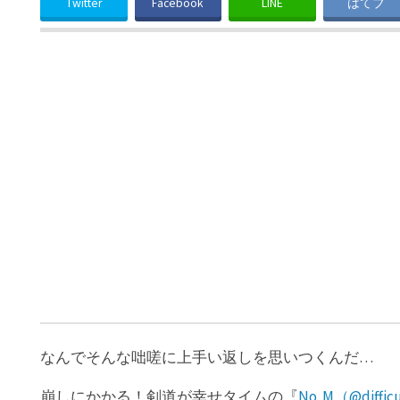
Twitter
Facebook
LINE
はてブ
なんでそんな咄嗟に上手い返しを思いつくんだ…
崩しにかかる！剣道が幸せタイムの『
No. M（@diffic