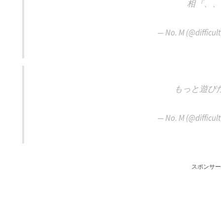
相『、、
— No. M (@difficu
もっと遊び
— No. M (@difficu
スポンサー