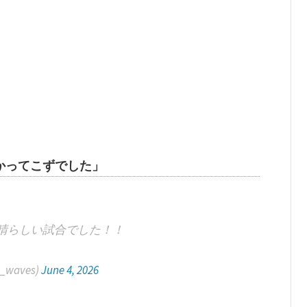
かってこずでした」
晴らしい試合でした！！
lt_waves)
June 4, 2026