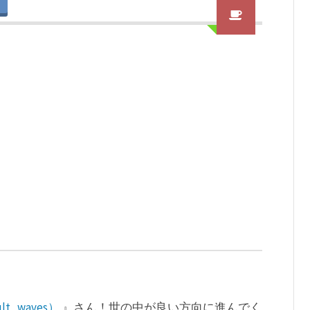
ult_waves）
』さん！世の中が良い方向に進んでく