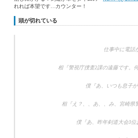
れれば本望です…カウンター！
頭が切れている
仕事中に電話
相『警視庁捜査2課の遠藤です。
僕『あ、いつも息子が
相『え？、、あ、、み、宮崎県
僕『あ、昨年剣道大会3位