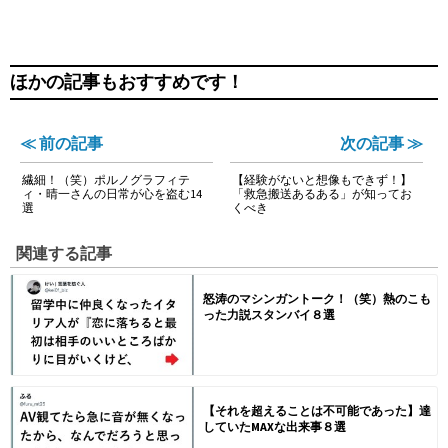
ほかの記事もおすすめです！
≪ 前の記事
次の記事 ≫
繊細！（笑）ポルノグラフィテ
【経験がないと想像もできず！】
ィ・晴一さんの日常が心を盗む14
「救急搬送あるある」が知ってお
選
くべき
関連する記事
怒涛のマシンガントーク！（笑）熱のこも
った力説スタンバイ８選
【それを超えることは不可能であった】達
していたMAXな出来事８選