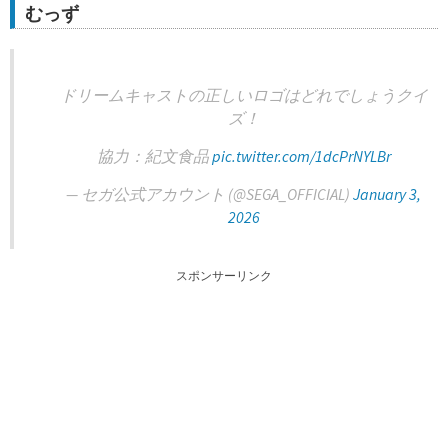
むっず
ドリームキャストの正しいロゴはどれでしょうクイ
ズ！
協力：紀文食品
pic.twitter.com/1dcPrNYLBr
— セガ公式アカウント (@SEGA_OFFICIAL)
January 3,
2026
スポンサーリンク