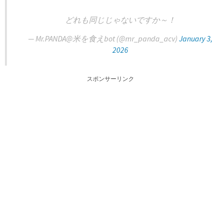
どれも同じじゃないですか～！
— Mr.PANDA@米を食えbot (@mr_panda_acv)
January 3,
2026
スポンサーリンク