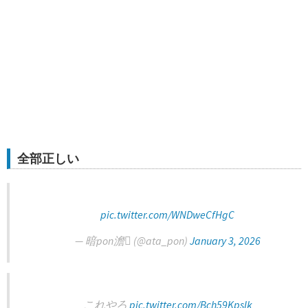
全部正しい
pic.twitter.com/WNDweCfHgC
— 暗pon澹 (@ata_pon)
January 3, 2026
これやろ
pic.twitter.com/Bch59KpsIk