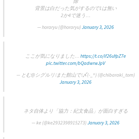
除
背景は白だった気がするので1は無い
2か4で迷う…
— horaryu (@horaryu)
January 3, 2026
ここが気になりました…
https://t.co/if26uYpZ7e
pic.twitter.com/bQadwrwJpV
— とむ@シグルリ❕また館山で❕〆(-_^) (@chibaraki_tom)
January 3, 2026
ネタ自体より「協力：紀文食品」が面白すぎる
— ke (@ke2932398915273)
January 3, 2026