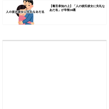
【毒舌承知の上】「人の彼氏彼女に失礼な
あだ名」が辛辣16選