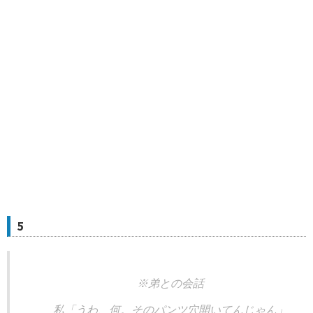
5
※弟との会話
私「うわ、何。そのパンツ穴開いてんじゃん」