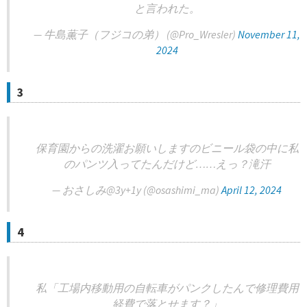
と言われた。
— 牛島薫子（フジコの弟） (@Pro_Wresler)
November 11,
2024
3
保育園からの洗濯お願いしますのビニール袋の中に私
のパンツ入ってたんだけど……えっ？滝汗
— おさしみ@3y+1y (@osashimi_ma)
April 12, 2024
4
私「工場内移動用の自転車がパンクしたんで修理費用
経費で落とせます？」