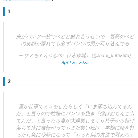
1
夫がパンツ一枚でベビと触れ合うせいで、最高のベビ
の笑顔が撮れても必ずパンツの男が写り込んでる
— サメちゃん☺︎@2m（2末爆誕） (@shark_kutakuta)
April 26, 2025
2
妻が仕事でミスをしたらしく「いま落ち込んでるん
だ」と言うので咄嗟にパンツを脱ぎ「僕はおちんこ出
てんだ」と言ったら妻が大爆笑しまくり椅子から転げ
落ちて床に寝転がってもまだ笑い続け、本棚に頭を打
ったら急に冷静になって「もっと別の方法で慰めろ」