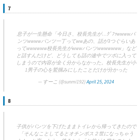
7
息子が一生懸命「今日さ、校長先生が…ｸﾞﾌｯwwwwパ
ンツwwwwパンツ一丁ってwwあの、話が3つぐらいあ
ってwwwwww校長先生がwwwパンツwwwwwww」など
と話すんだけど、どうしても話の途中でツボに入って
しまうので内容が全く分からなかった。校長先生が小
1男子の心を鷲掴みにしたことだけが分かった
— すーこ (@sunmi192)
April 25, 2024
8
子供がパンツを下げたままトイレから帰ってきたので
「そんなことしてるとオチンポス２世になっちゃう