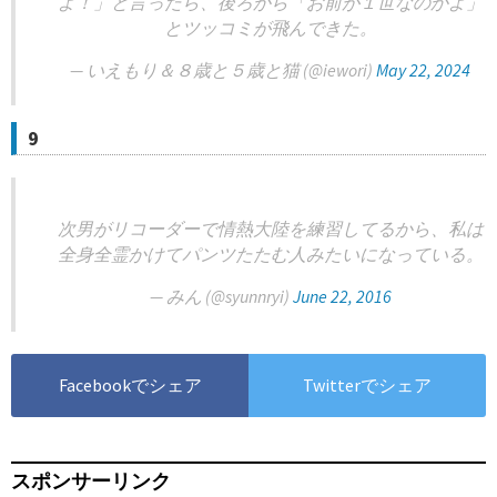
よ！」と言ったら、後ろから「お前が１世なのかよ」
とツッコミが飛んできた。
— いえもり＆８歳と５歳と猫 (@iewori)
May 22, 2024
9
次男がリコーダーで情熱大陸を練習してるから、私は
全身全霊かけてパンツたたむ人みたいになっている。
— みん (@syunnryi)
June 22, 2016
Facebookでシェア
Twitterでシェア
スポンサーリンク