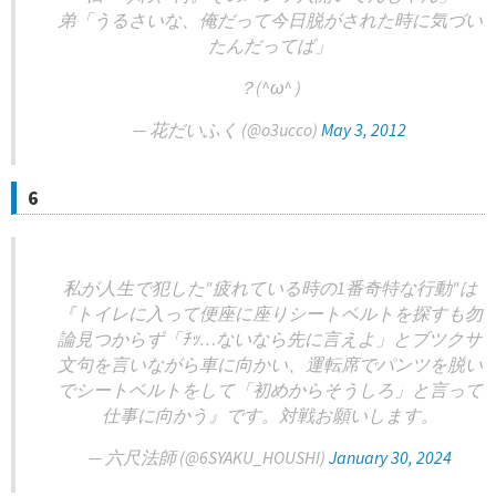
弟「うるさいな、俺だって今日脱がされた時に気づい
たんだってば」
？(^ω^ )
— 花だいふく (@o3ucco)
May 3, 2012
6
私が人生で犯した"疲れている時の1番奇特な行動"は
『トイレに入って便座に座りシートベルトを探すも勿
論見つからず「ﾁｯ…ないなら先に言えよ」とブツクサ
文句を言いながら車に向かい、運転席でパンツを脱い
でシートベルトをして「初めからそうしろ」と言って
仕事に向かう』です。対戦お願いします。
— 六尺法師 (@6SYAKU_HOUSHI)
January 30, 2024