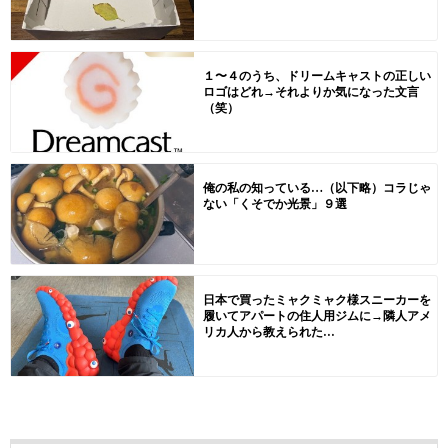
１〜４のうち、ドリームキャストの正しい
ロゴはどれ→それよりか気になった文言
（笑）
俺の私の知っている…（以下略）コラじゃ
ない「くそでか光景」９選
日本で買ったミャクミャク様スニーカーを
履いてアパートの住人用ジムに→隣人アメ
リカ人から教えられた...