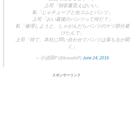
上司「領収書貰えばいい」
私「じゃチューブと虫ゴムとパンツ」
上司「おい最後のパンツって何だ？」
私「修理しようと、しゃがんだらパンツのケツ部分避
けたんで」
上司「待て、本社に問い合わせてパンツは落ちるか聞
く」
— 小須田P (@kosudaP)
June 24, 2016
スポンサーリンク