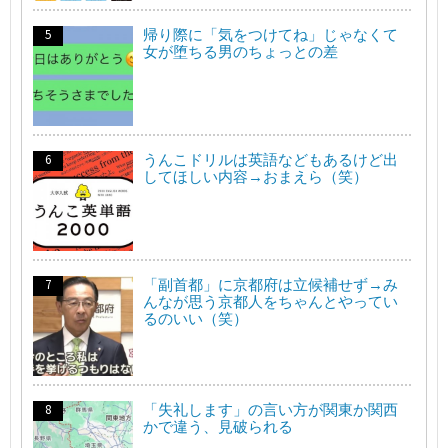
帰り際に「気をつけてね」じゃなくて
女が堕ちる男のちょっとの差
うんこドリルは英語などもあるけど出
してほしい内容→おまえら（笑）
「副首都」に京都府は立候補せず→み
んなが思う京都人をちゃんとやってい
るのいい（笑）
「失礼します」の言い方が関東か関西
かで違う、見破られる