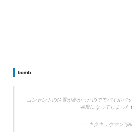
bomb
コンセントの位置が高かったのでモバイルバッ
弾魔になってしまった
— キタキュウマン (@kit