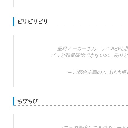
ビリビリビリ
塗料メーカーさん、ラベル少し
パッと残量確認できないの、割り
— ご都合主義の人【排水構】 (@s
ちびちび
カフェで勉強してる時のコーヒ