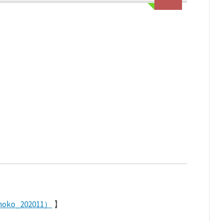
ko_202011）
】