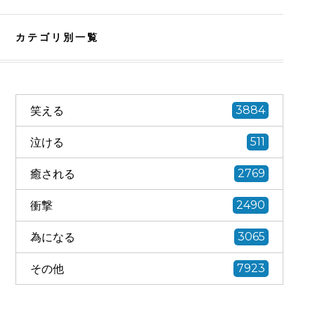
カテゴリ別一覧
笑える
3884
泣ける
511
癒される
2769
衝撃
2490
為になる
3065
その他
7923