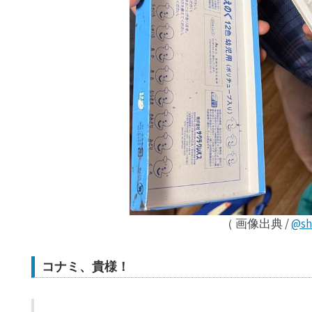
（ 画像出典 /
@sh
コナミ、貴様！