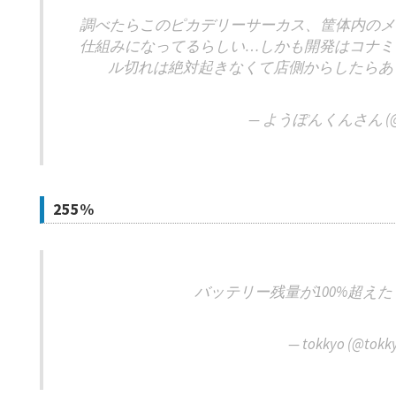
調べたらこのピカデリーサーカス、筐体内のメ
仕組みになってるらしい…しかも開発はコナミ
ル切れは絶対起きなくて店側からしたらあ
— ようぽんくんさん (@y
255%
バッテリー残量が100%超え
— tokkyo (@tokk