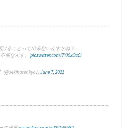
開けることって出来ないんすかね？
と不便なんす。
pic.twitter.com/7YJ9xI3cCI
ekihatenkyo1)
June 7, 2021
ーの残量
pic.twitter.com/iy6PDWR4t2