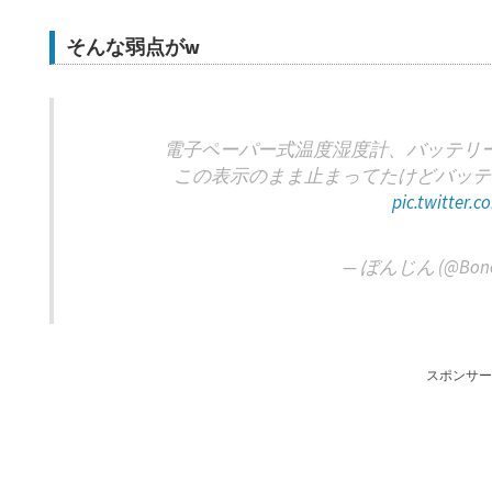
そんな弱点がw
電子ペーパー式温度湿度計、バッテリ
この表示のまま止まってたけどバッテ
pic.twitter.
— ぼんじん (@Bone
スポンサー