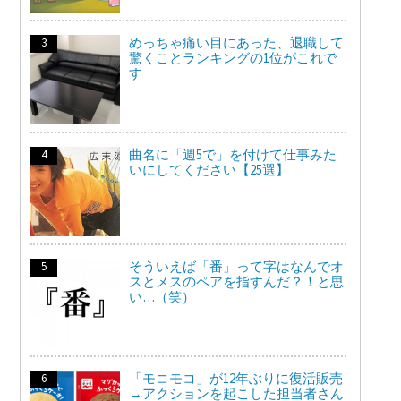
めっちゃ痛い目にあった、退職して
驚くことランキングの1位がこれで
す
曲名に「週5で」を付けて仕事みた
いにしてください【25選】
そういえば「番」って字はなんでオ
スとメスのペアを指すんだ？！と思
い…（笑）
「モコモコ」が12年ぶりに復活販売
→アクションを起こした担当者さん