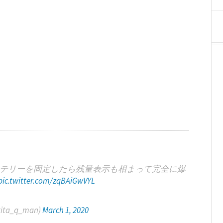
テリーを固定したら残量表示も相まって完全に爆
pic.twitter.com/zqBAiGwVYL
a_q_man)
March 1, 2020