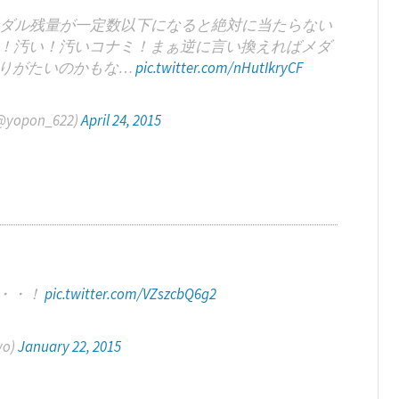
ダル残量が一定数以下になると絶対に当たらない
！汚い！汚いコナミ！まぁ逆に言い換えればメダ
りがたいのかもな…
pic.twitter.com/nHutIkryCF
opon_622)
April 24, 2015
た・・！
pic.twitter.com/VZszcbQ6g2
yo)
January 22, 2015