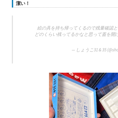
潔い！
絵の具を持ち帰ってくるので残量確認と
どのくらい残ってるかなと思って蓋を開
— しょうこ31 & 35 (@sho