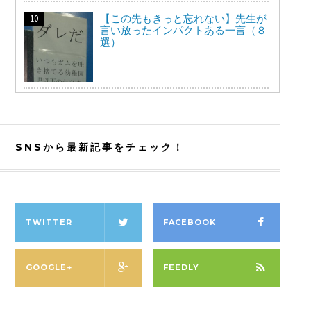
【この先もきっと忘れない】先生が
言い放ったインパクトある一言（８
選）
SNSから最新記事をチェック！
TWITTER
FACEBOOK
GOOGLE+
FEEDLY