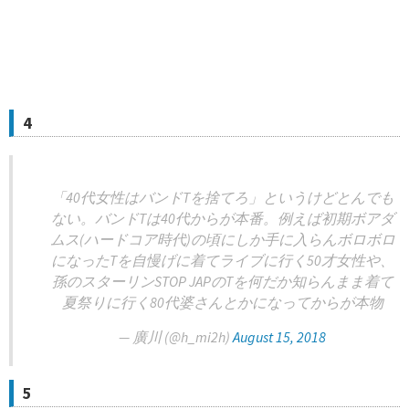
4
「40代女性はバンドTを捨てろ」というけどとんでも
ない。バンドTは40代からが本番。例えば初期ボアダ
ムス(ハードコア時代)の頃にしか手に入らんボロボロ
になったTを自慢げに着てライブに行く50才女性や、
孫のスターリンSTOP JAPのTを何だか知らんまま着て
夏祭りに行く80代婆さんとかになってからが本物
— 廣川 (@h_mi2h)
August 15, 2018
5