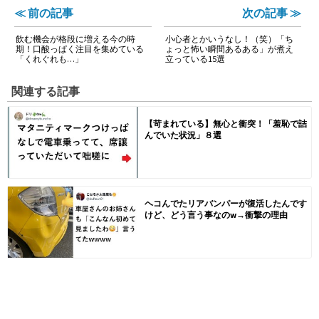
≪ 前の記事
次の記事 ≫
飲む機会が格段に増える今の時
小心者とかいうなし！（笑）「ち
期！口酸っぱく注目を集めている
ょっと怖い瞬間あるある」が煮え
「くれぐれも…」
立っている15選
関連する記事
【苛まれている】無心と衝突！「羞恥で詰
んでいた状況」８選
ヘコんでたリアバンパーが復活したんです
けど、どう言う事なのw→衝撃の理由