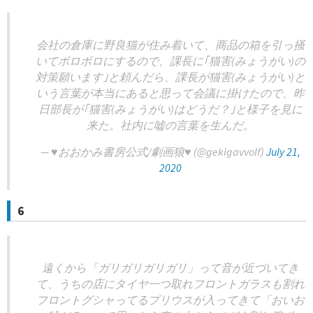
会社の倉庫に野良猫が住み着いて、商品の箱を引っ掻
いてボロボロにするので、課長に｢猫害(みょうがい)の
対策願います｣と頼んだら、課長が猫害(みょうがい)と
いう言葉が本当にあると思って会議に掛けたので、昨
日部長が｢猫害(みょうがい)はどうだ？｣と様子を見に
来た。社内に嘘の言葉を生んだ。
— ♥おおかみ書房公式/劇画狼♥ (@gekigavvolf)
July 21,
2020
6
遠くから「ガリガリガリガリ」って音が近づいてき
て、うちの店にタイヤ一つ取れフロントガラスも割れ
フロントグシャってるプリウスが入ってきて「おいお