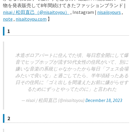
物を発表販売して8年間続けてきたファッションブランド |
nisai / 松田直己（@nisaitoyou）
, Instagram |
nisaiisyours
,
note
,
nisaitoyou.com
】
1
木造ボロアパートに住んでた頃、毎日窓全開にして爆
音でヒップホップが流す50代女性の住民がいて、別に
嫌いな音楽の系統じゃなかったから毎日「フェス会場
みたいで良いな」と過ごしてたら、半年頃経ったある
日その住民に「ゴミ出しを間違えたお前に嫌がらせす
るためにずっとやってたのに」と言われた
— nisai / 松田直己 (@nisaitoyou)
December 18, 2023
2