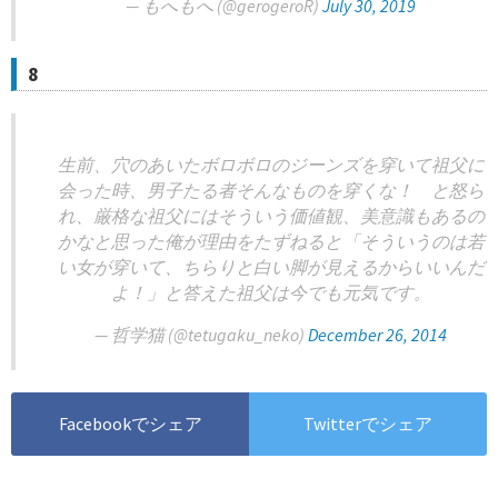
— もへもへ (@gerogeroR)
July 30, 2019
8
生前、穴のあいたボロボロのジーンズを穿いて祖父に
会った時、男子たる者そんなものを穿くな！ と怒ら
れ、厳格な祖父にはそういう価値観、美意識もあるの
かなと思った俺が理由をたずねると「そういうのは若
い女が穿いて、ちらりと白い脚が見えるからいいんだ
よ！」と答えた祖父は今でも元気です。
— 哲学猫 (@tetugaku_neko)
December 26, 2014
Facebookでシェア
Twitterでシェア