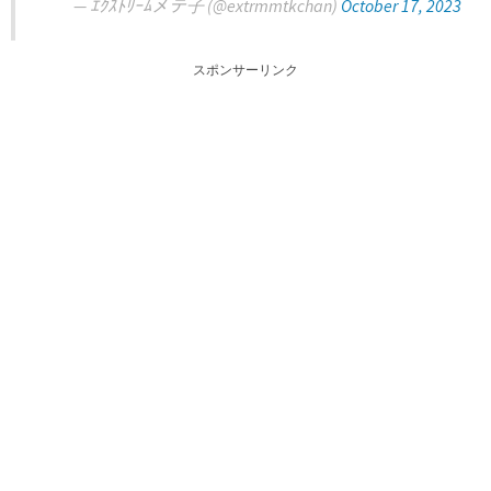
— ｴｸｽﾄﾘｰﾑメテ子 (@extrmmtkchan)
October 17, 2023
スポンサーリンク