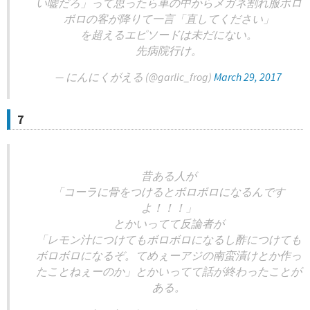
い嘘だろ」って思ったら車の中からメガネ割れ服ボロ
ボロの客が降りて一言「直してください」
を超えるエピソードは未だにない。
先病院行け。
— にんにくがえる (@garlic_frog)
March 29, 2017
7
昔ある人が
「コーラに骨をつけるとボロボロになるんです
よ！！！」
とかいってて反論者が
「レモン汁につけてもボロボロになるし酢につけても
ボロボロになるぞ。てめぇーアジの南蛮漬けとか作っ
たことねぇーのか」とかいってて話が終わったことが
ある。