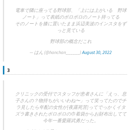
電車で隣に座ってる野球部、「上には上がいる 野球
ノート」って表紙のボロボロのノート持ってる
そのノートを膝に置いたまま浜辺美波のインスタをず
っと見ている
野球部の概念だこれ
— はん (@hanchan______)
August 30, 2022
3
クリニックの受付でスタッフが患者さんに「えっ、息
子さんの？物持ちがいいわね〜」って笑ってたのでチ
ラ見したら年配の女性が[夜露死苦]ってでっかくイタ
ズラ書きされたボロボロの巾着袋からお財布出してて
今年一番愛羅武勇だった。