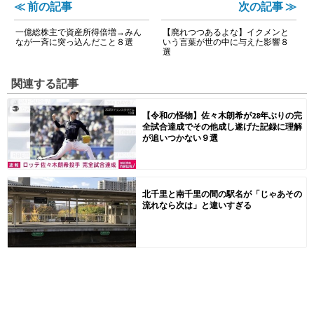
≪ 前の記事
次の記事 ≫
一億総株主で資産所得倍増→みん
【廃れつつあるよな】イクメンと
なが一斉に突っ込んだこと８選
いう言葉が世の中に与えた影響８
選
関連する記事
【令和の怪物】佐々木朗希が28年ぶりの完
全試合達成でその他成し遂げた記録に理解
が追いつかない９選
北千里と南千里の間の駅名が「じゃあその
流れなら次は」と違いすぎる