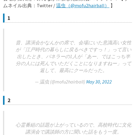
ムネイル出典：Twitter /
温虫（@mofu2hairball）
】
1
昔、講演会かなんかの席で、会場にいた意識高い女性
が「江戸時代の暮らしに戻るべきですっ！」って言い
出したとき、パネラーの1人が「あー、ではこっち半
分の人には死んでいただくことになりますねー」って
返して、最高にクールだった。
— 温虫 (@mofu2hairball)
May 30, 2022
2
心霊番組の話題が上がっているので、高校時代に文化
講演会で講談師の方に聞いた話をもう一度。