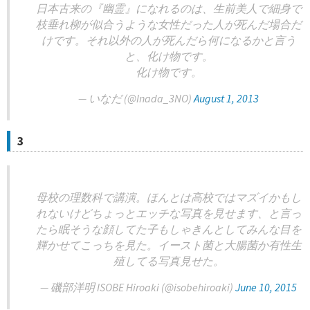
日本古来の『幽霊』になれるのは、生前美人で細身で
枝垂れ柳が似合うような女性だった人が死んだ場合だ
けです。それ以外の人が死んだら何になるかと言う
と、化け物です。
化け物です。
— いなだ (@Inada_3NO)
August 1, 2013
3
母校の理数科で講演。ほんとは高校ではマズイかもし
れないけどちょっとエッチな写真を見せます、と言っ
たら眠そうな顔してた子もしゃきんとしてみんな目を
輝かせてこっちを見た。イースト菌と大腸菌か有性生
殖してる写真見せた。
— 磯部洋明 ISOBE Hiroaki (@isobehiroaki)
June 10, 2015