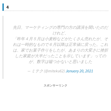
4
先日、マーケティングの専門の方の講演を聞いたのだ
けれど、
「昨年４月５月は小麦粉などがたくさん売れたが、そ
れは一時的なもので６月以降は正常値に戻った。これ
は、家でお菓子作りをしたが、あまりの大変さに挫折
した家庭が大半だったことを示しています」っての
が、数字は嘘つかないと思いました
— ミテク (@miteku62)
January 20, 2021
スポンサーリンク