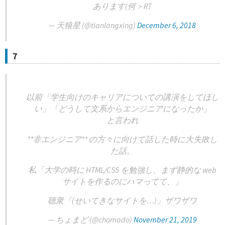
あります(何＞RT
— 天狼星 (@tianlangxing)
December 6, 2018
7
以前「学生向けのキャリアについての講演をしてほし
い」「どうして文系からエンジニアになったか」
と言われ
**非エンジニア** の方々に向けて話した時に大失敗し
た話。
私「大学の時に HTML/CSS を勉強し、まず静的な web
サイトを作るのにハマってて、」
聴衆「(せいてきなサイトを…)」ザワザワ
— ちょまど (@chomado)
November 21, 2019