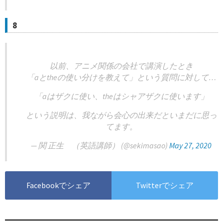
8
以前、アニメ関係の会社で講演したとき
「aとtheの使い分けを教えて」という質問に対して…
「aはザクに使い、theはシャアザクに使います」
という説明は、我ながら会心の出来だといまだに思っ
てます。
— 関 正生 （英語講師） (@sekimasao)
May 27, 2020
Facebookでシェア
Twitterでシェア