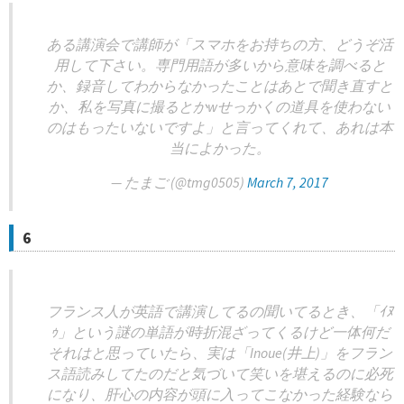
ある講演会で講師が「スマホをお持ちの方、どうぞ活
用して下さい。専門用語が多いから意味を調べると
か、録音してわからなかったことはあとで聞き直すと
か、私を写真に撮るとかwせっかくの道具を使わない
のはもったいないですよ」と言ってくれて、あれは本
当によかった。
— たまご (@tmg0505)
March 7, 2017
6
フランス人が英語で講演してるの聞いてるとき、「ｲﾇ
ｩ」という謎の単語が時折混ざってくるけど一体何だ
それはと思っていたら、実は「Inoue(井上)」をフラン
ス語読みしてたのだと気づいて笑いを堪えるのに必死
になり、肝心の内容が頭に入ってこなかった経験なら