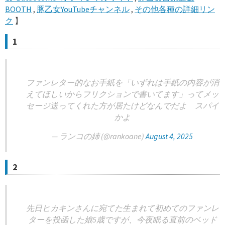
BOOTH
,
豚乙女YouTubeチャンネル
,
その他各種の詳細リン
ク
】
1
ファンレター的なお手紙を「いずれは手紙の内容が消
えてほしいからフリクションで書いてます」ってメッ
セージ送ってくれた方が居たけどなんでだよ スパイ
かよ
— ランコの姉 (@rankoane)
August 4, 2025
2
先日ヒカキンさんに宛てた生まれて初めてのファンレ
ターを投函した娘5歳ですが、今夜眠る直前のベッド