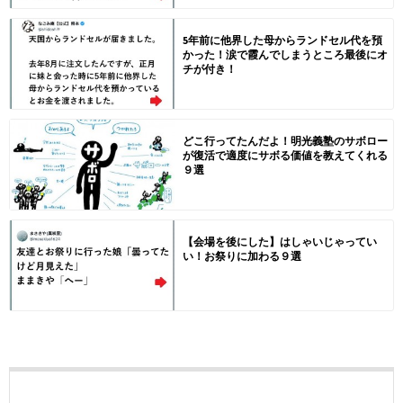
5年前に他界した母からランドセル代を預
かった！涙で霞んでしまうところ最後にオ
チが付き！
どこ行ってたんだよ！明光義塾のサボロー
が復活で適度にサボる価値を教えてくれる
９選
【会場を後にした】はしゃいじゃってい
い！お祭りに加わる９選