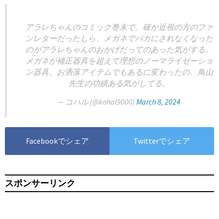
アラレちゃんのコミック巻末で、確か近視の方のファ
ンレターだったしら、メガネでバカにされなくなった
のがアラレちゃんのおかげだってのあった気がする。
メガネが補正器具を超えて理想のノーマライゼーショ
ン器具、お洒落アイテムでもあるに変わったの、鳥山
先生の功績ある気がしてる。
— コハル (@kohal9000)
March 8, 2024
Facebookでシェア
Twitterでシェア
スポンサーリンク