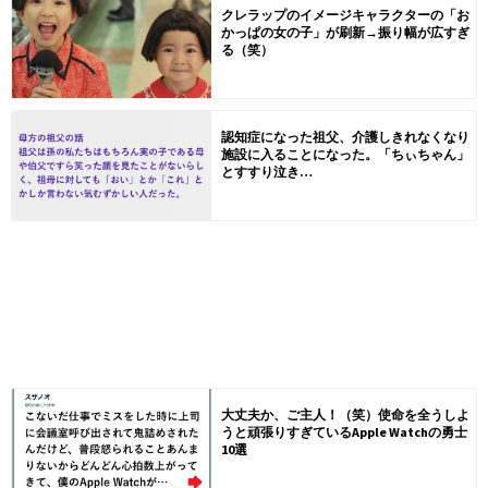
クレラップのイメージキャラクターの「お
かっぱの女の子」が刷新→振り幅が広すぎ
る（笑）
認知症になった祖父、介護しきれなくなり
施設に入ることになった。「ちぃちゃん」
とすすり泣き…
大丈夫か、ご主人！（笑）使命を全うしよ
うと頑張りすぎているApple Watchの勇士
10選