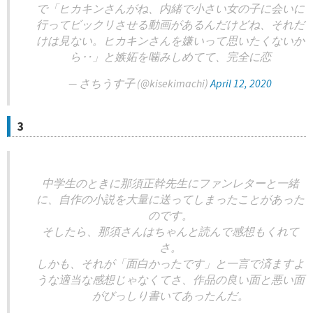
で「ヒカキンさんがね、内緒で小さい女の子に会いに
行ってビックリさせる動画があるんだけどね、それだ
けは見ない。ヒカキンさんを嫌いって思いたくないか
ら‥」と嫉妬を噛みしめてて、完全に恋
— さちうす子 (@kisekimachi)
April 12, 2020
3
中学生のときに那須正幹先生にファンレターと一緒
に、自作の小説を大量に送ってしまったことがあった
のです。
そしたら、那須さんはちゃんと読んで感想もくれて
さ。
しかも、それが「面白かったです」と一言で済ますよ
うな適当な感想じゃなくてさ、作品の良い面と悪い面
がびっしり書いてあったんだ。