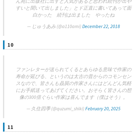
ん宛に出版社に出すと人気があると思われ続刊が出や
すいと聞いて出しました」とド正直に書いてあって面
白かった 続刊は出ました やったね
— じゅうあみ (@a110ami)
December 22, 2018
10
ファンレターが送られてくるとあらゆる意味で作家の
寿命が延びる、というのは太古の昔からのコモンセン
スなので、皆さんも贔屓の作家さんにはどんどん気軽
にお手紙送ってあげてください。おそらく皆さんの想
像の300倍ぐらい作家は喜んでます（僕はそう）。
— 久住四季 (@quzumi_shiki)
February 20, 2025
11