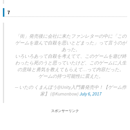
7
「街」発売後に会社に来たファンレターの中に「この
ゲームを遊んで自殺を思いとどまった」って言うのが
あった。
いろいろあって自殺を考えてて、このゲームを遊び終
わったら死のうと思っていたけど、このゲームに人生
の意味と勇気を教えてもらえて…って内容だった。
ゲームの持つ可能性に震えた。
— いたの くまんぼう@Unity入門書発売中！【ゲーム作
家】 (@Kumanbow)
July 6, 2017
スポンサーリンク