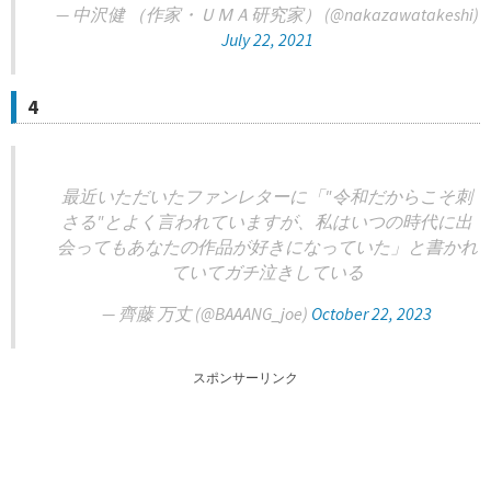
— 中沢健 （作家・ＵＭＡ研究家） (@nakazawatakeshi)
July 22, 2021
4
最近いただいたファンレターに「"令和だからこそ刺
さる"とよく言われていますが、私はいつの時代に出
会ってもあなたの作品が好きになっていた」と書かれ
ていてガチ泣きしている
— 齊藤 万丈 (@BAAANG_joe)
October 22, 2023
スポンサーリンク