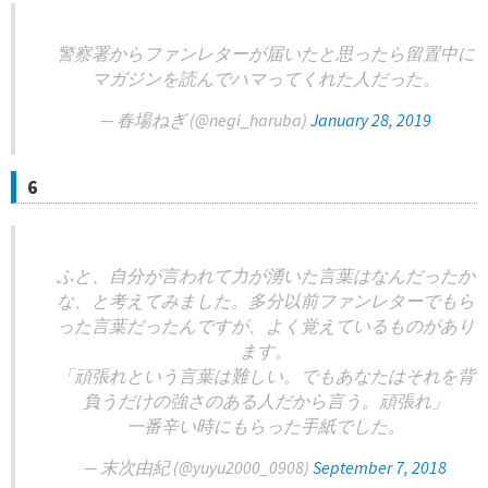
警察署からファンレターが届いたと思ったら留置中に
マガジンを読んでハマってくれた人だった。
— 春場ねぎ (@negi_haruba)
January 28, 2019
6
ふと、自分が言われて力が湧いた言葉はなんだったか
な、と考えてみました。多分以前ファンレターでもら
った言葉だったんですが、よく覚えているものがあり
ます。
「頑張れという言葉は難しい。でもあなたはそれを背
負うだけの強さのある人だから言う。頑張れ」
一番辛い時にもらった手紙でした。
— 末次由紀 (@yuyu2000_0908)
September 7, 2018