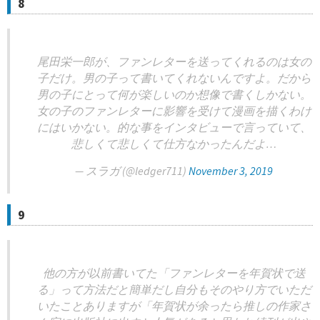
8
尾田栄一郎が、ファンレターを送ってくれるのは女の
子だけ。男の子って書いてくれないんですよ。だから
男の子にとって何が楽しいのか想像で書くしかない。
女の子のファンレターに影響を受けて漫画を描くわけ
にはいかない。的な事をインタビューで言っていて、
悲しくて悲しくて仕方なかったんだよ…
— スラガ (@ledger711)
November 3, 2019
9
他の方が以前書いてた「ファンレターを年賀状で送
る」って方法だと簡単だし自分もそのやり方でいただ
いたことありますが「年賀状が余ったら推しの作家さ