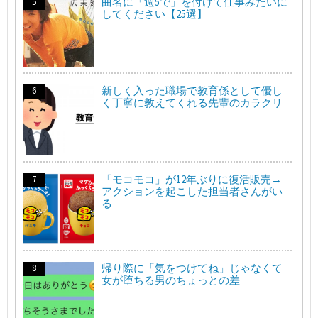
曲名に「週5で」を付けて仕事みたいに
してください【25選】
新しく入った職場で教育係として優し
く丁寧に教えてくれる先輩のカラクリ
「モコモコ」が12年ぶりに復活販売→
アクションを起こした担当者さんがい
る
帰り際に「気をつけてね」じゃなくて
女が堕ちる男のちょっとの差