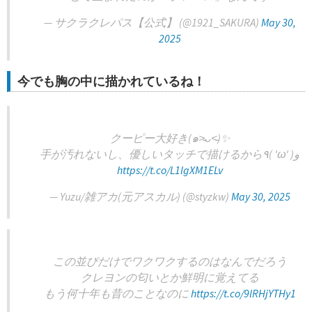
— サクラクレパス【公式】 (@1921_SAKURA)
May 30,
2025
今でも胸の中に描かれているね！
クーピー大好き(๑˃̵ᴗ˂̵)✨
手が汚れないし、優しいタッチで描けるから٩( 'ω' )و
https://t.co/L1lgXM1ELv
— Yuzu/雑アカ(元アスカル) (@styzkw)
May 30, 2025
この並びだけでワクワクするのはなんでだろう
クレヨンの匂いとか鮮明に覚えてる
もう何十年も昔のことなのに
https://t.co/9lRHjYTHy1