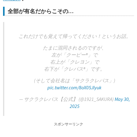
全部が有名だからこその…
これだけでも覚えて帰ってください！というお話。
たまに混同されるのですが、
左が「クーピー®︎」で
右上が「クレヨン」で
右下が「クレパス®︎」です。
(そして会社名は「サクラクレパス」)
pic.twitter.com/8oX0SJIyuk
— サクラクレパス【公式】 (@1921_SAKURA)
May 30,
2025
スポンサーリンク