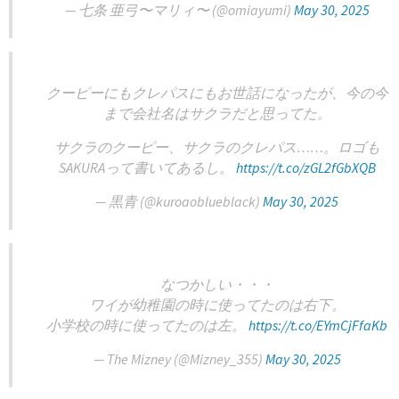
— 七条 亜弓〜マリィ〜 (@omiayumi)
May 30, 2025
クーピーにもクレパスにもお世話になったが、今の今
まで会社名はサクラだと思ってた。
サクラのクーピー、サクラのクレパス……。ロゴも
SAKURAって書いてあるし。
https://t.co/zGL2fGbXQB
— 黒青 (@kuroaoblueblack)
May 30, 2025
なつかしい・・・
ワイが幼稚園の時に使ってたのは右下。
小学校の時に使ってたのは左。
https://t.co/EYmCjFfaKb
— The Mizney (@Mizney_355)
May 30, 2025