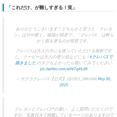
「これだけ、が難しすぎる！笑」
ありがとうございます！どちらかと言うと「クレヨ
ン」はやや硬く、線描が得意で、「クレパス」は軟ら
かく面を塗るのが得意です。
クレパスは大人の方にも使っていただける画材です
し、クーピーは大人の塗り絵などにも！
#クレパスで
描きました
のタグもよかったら覗いてみてください
pic.twitter.com/w0V7qk6Jl9
— サクラクレパス【公式】 (@1921_SAKURA)
May 30,
2025
クレヨンとクレパス®︎の違い、よく質問いただくので
すが、写真付きで掲載しているページがありますので