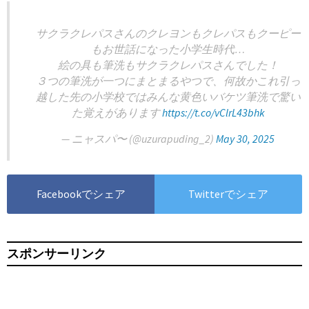
サクラクレパスさんのクレヨンもクレパスもクーピー
もお世話になった小学生時代…
絵の具も筆洗もサクラクレパスさんでした！
３つの筆洗が一つにまとまるやつで、何故かこれ引っ
越した先の小学校ではみんな黄色いバケツ筆洗で驚い
た覚えがあります
https://t.co/vClrL43bhk
— ニャスパ〜 (@uzurapuding_2)
May 30, 2025
Facebookでシェア
Twitterでシェア
スポンサーリンク