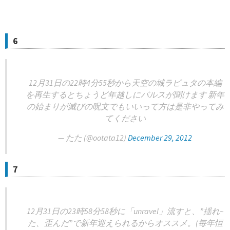
6
12月31日の22時4分55秒から天空の城ラピュタの本編
を再生するとちょうど年越しにバルスが聞けます 新年
の始まりが滅びの呪文でもいいって方は是非やってみ
てください
— たた (@ootata12)
December 29, 2012
7
12月31日の23時58分58秒に「unravel」流すと、”揺れ~
た、歪んだ”で新年迎えられるからオススメ。(毎年恒