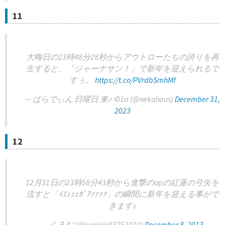
11
大晦日の23時48分28秒からアウトローたちの誇りを再
生すると、「ジャーナサン！」で新年を迎えられるで
すぅ。
https://t.co/PVrdbSmhMf
— ぱらでぃん 日曜日 東パ01a (@nekohaus)
December 31,
2023
12
12月31日の23時58分43秒から進撃のopの紅蓮の弓矢を
流すと「ｲｴｪｪｪｶﾞｱｧｧｧｧ」の瞬間に新年を迎える事がで
きます♪
— くるむ (@kuniaki03251010)
December 8, 2013