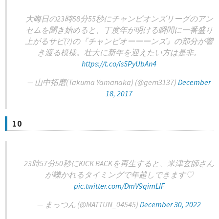
大晦日の23時58分55秒にチャンピオンズリーグのアン
セムを聞き始めると、丁度年が明ける瞬間に一番盛り
上がるサビ(?)の『チャンピオーーーンズ』の部分が響
き渡る模様。壮大に新年を迎えたい方は是非。
https://t.co/isSPyUbAn4
— 山中拓磨(Takuma Yamanaka) (@gern3137)
December
18, 2017
10
23時57分50秒にKICK BACKを再生すると、米津玄師さん
が轢かれるタイミングで年越しできます♡
pic.twitter.com/DmV9qimLlF
— まっつん (@MATTUN_04545)
December 30, 2022