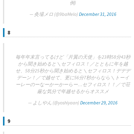
例)
— 灸場メロ (@9baMelo)
December 31, 2016
8
毎年年末言ってるけど「片翼の天使」を23時58分43秒
から聞き始めると＼セフィロス！／とともに年を越
せ、58分25秒から聞き始めると＼セフィロス！デデデ
デーン！／で越せて、更に56分7秒からなら＼トーイ
ーレーのーなーかーかーらー…セフィロス！！／で荘
厳な気分で年越せるからオススメ
— よしやん (@yoshiyaan)
December 29, 2016
9