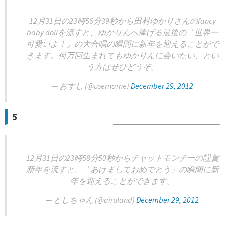
12月31日の23時56分39秒から田村ゆかりさんのfancy
baby dollを流すと、ゆかりんへ捧げる最後の「世界一
可愛いよ！」の大合唱の瞬間に新年を迎えることがで
きます。何万回生まれてもゆかりんに会いたい、とい
う方はぜひどうぞ。
— おすし (@usernarne)
December 29, 2012
5
12月31日の23時58分50秒からチャットモンチーの謹賀
新年を流すと、「あけましておめでとう」の瞬間に新
年を迎えることができます。
— としちゃん (@airuland)
December 29, 2012