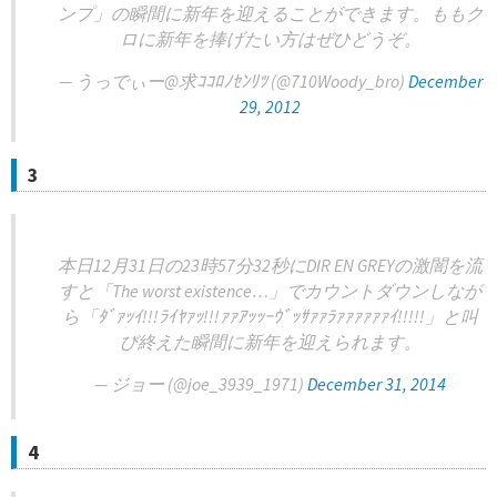
ンプ」の瞬間に新年を迎えることができます。ももク
ロに新年を捧げたい方はぜひどうぞ。
— うっでぃー@求ｺｺﾛﾉｾﾝﾘﾂ (@710Woody_bro)
December
29, 2012
3
本日12月31日の23時57分32秒にDIR EN GREYの激闇を流
すと「The worst existence…」でカウントダウンしなが
ら「ﾀﾞｧｯｲ!!!ﾗｲﾔｧｯ!!!ｧｧｱｯｯｰｳﾞｯｻｧｧﾗｧｧｧｧｧｧｲ!!!!!」と叫
び終えた瞬間に新年を迎えられます。
— ジョー (@joe_3939_1971)
December 31, 2014
4