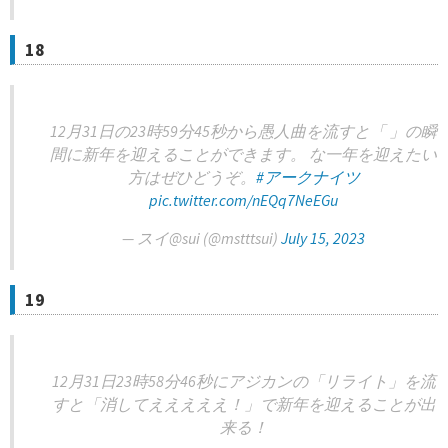
18
12月31日の23時59分45秒から愚人曲を流すと「 」の瞬
間に新年を迎えることができます。 な一年を迎えたい
方はぜひどうぞ。
#アークナイツ
pic.twitter.com/nEQq7NeEGu
— スイ@sui (@mstttsui)
July 15, 2023
19
12月31日23時58分46秒にアジカンの「リライト」を流
すと「消してえええええ！」で新年を迎えることが出
来る！