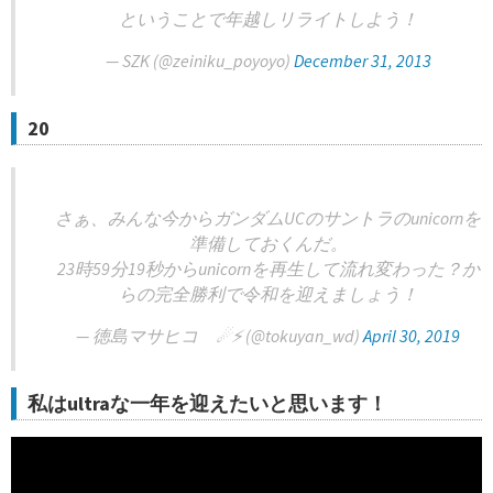
ということで年越しリライトしよう！
— SZK (@zeiniku_poyoyo)
December 31, 2013
20
さぁ、みんな今からガンダムUCのサントラのunicornを
準備しておくんだ。
23時59分19秒からunicornを再生して流れ変わった？か
らの完全勝利で令和を迎えましょう！
— 徳島マサヒコ ☄⚡ (@tokuyan_wd)
April 30, 2019
私はultraな一年を迎えたいと思います！