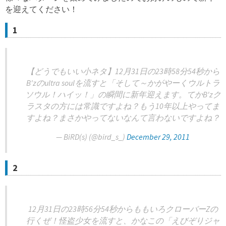
を迎えてください！
1
【どうでもいい小ネタ】12月31日の23時58分54秒から
B'zのultra soulを流すと「そして～かがやーくウルトラ
ソウル！ハイッ！」の瞬間に新年迎えます。てかB'zク
ラスタの方には常識ですよね？もう10年以上やってま
すよね？まさかやってないなんて言わないですよね？
— BiRD(s) (@bird_s_)
December 29, 2011
2
12月31日の23時56分54秒からももいろクローバーZの
行くぜ！怪盗少女を流すと、かなこの「えびぞりジャ