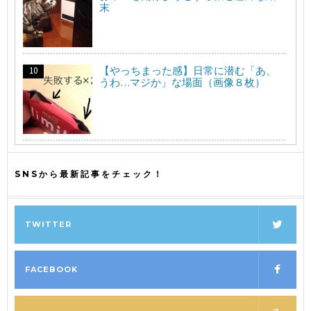
末
【やっちまった感】日常に潜む「あ、
うわ…マジか」な場面（画像８枚）
SNSから最新記事をチェック！
TWITTER
FACEBOOK