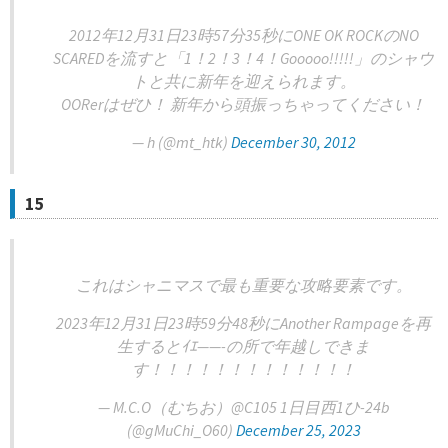
2012年12月31日23時57分35秒にONE OK ROCKのNO
SCAREDを流すと「1！2！3！4！Gooooo!!!!!」のシャウ
トと共に新年を迎えられます。
OORerはぜひ！ 新年から頭振っちゃってください！
— h (@mt_htk)
December 30, 2012
15
これはシャニマスで最も重要な攻略要素です。
2023年12月31日23時59分48秒にAnother Rampageを再
生するとｲｴ——-の所で年越しできま
す！！！！！！！！！！！！！
— M.C.O（むちお）@C105 1日目西1ひ-24b
(@gMuChi_O60)
December 25, 2023