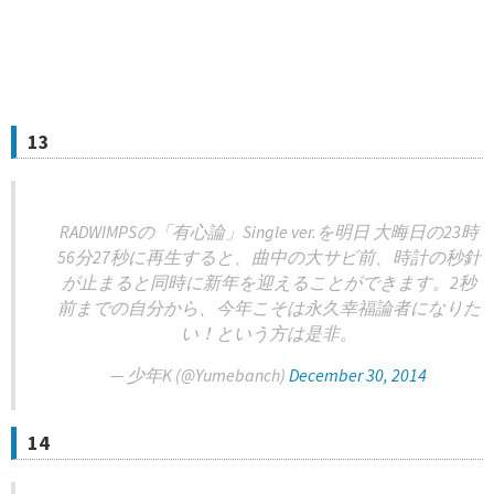
13
RADWIMPSの「有心論」Single ver.を明日 大晦日の23時
56分27秒に再生すると、曲中の大サビ前、時計の秒針
が止まると同時に新年を迎えることができます。2秒
前までの自分から、今年こそは永久幸福論者になりた
い！という方は是非。
— 少年K (@Yumebanch)
December 30, 2014
14