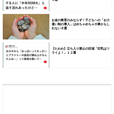
お金の教育のみならず！子どもへの「お小
遣い制の導入」はめちゃめちゃ大事かもし
れない８選
【たわわ】立ち入り禁止の区域「巨乳はツ
ライよ！」１２選