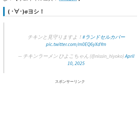
( ･∀･)σヨシ！
チキンと見守りますよ！
#ランドセルカバー
pic.twitter.com/m0EQ6yXdYm
— チキンラーメン ひよこちゃん (@nissin_hiyoko)
April
10, 2025
スポンサーリンク