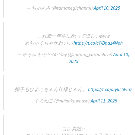
— ちゃんみ (@tamanegichanmi)
April 10, 2025
これ新一年生に配ってほしいwww
めちゃくちゃかわいい
https://t.co/cWBpdz4Neh
— ゅぅゅぅ~(=^･ω･^)5y (@mama_carbonlove)
April 10,
2025
帽子もひよこちゃん仕様じゃん。
https://t.co/orykLhEinz
— くろねこ (@nihonkawauso)
April 11, 2025
コレ素敵✨