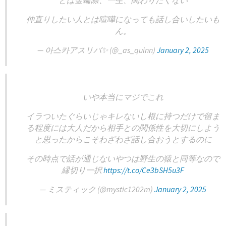
とは金輪際、一生、関わりたくない
仲直りしたい人とは喧嘩になっても話し合いしたいも
ん。
— 아스카アスリバ✨ (@_as_quinn)
January 2, 2025
いや本当にマジでこれ
イラついたぐらいじゃキレないし根に持つだけで留ま
る程度には大人だから相手との関係性を大切にしよう
と思ったからこそわざわざ話し合おうとするのに
その時点で話が通じないやつは野生の猿と同等なので
縁切り一択
https://t.co/Ce3bSH5u3F
— ミスティック (@mystic1202m)
January 2, 2025