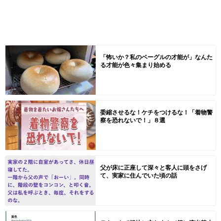
「怖いか？私のベーグルの才能が」なんた
る才能が色々集まり始める
委縮させるな！ケチをつけるな！「着物警
察を恐れないで！」８選
父が床に正座して深々と客人に頭をさげ
て、実家に住んでいた頃の話