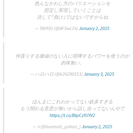
色んなかわし方のバリエーションを
想定し実現していくことは
決して｢負け｣ではないですからね
— TAIYOU (@AF3wc1h)
January 2, 2025
仲直りする価値のない人に喧嘩するパワーを使うのが
勿体無い。
— ハロハロ (@k26290553)
January 3, 2025
ほんまにこれわかってない奴多すぎる
もう関わる意思が無いから話し合ってないんやで
https://t.co/BtpCzfUYV2
— ｮ (@basmati_gohan_)
January 2, 2025