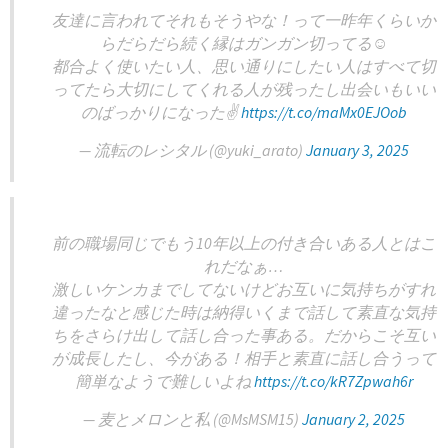
友達に言われてそれもそうやな！って一昨年くらいか
らだらだら続く縁はガンガン切ってる☺
都合よく使いたい人、思い通りにしたい人はすべて切
ってたら大切にしてくれる人が残ったし出会いもいい
のばっかりになった✌
https://t.co/maMx0EJOob
— 流転のレシタル (@yuki_arato)
January 3, 2025
前の職場同じでもう10年以上の付き合いある人とはこ
れだなぁ…
激しいケンカまでしてないけどお互いに気持ちがすれ
違ったなと感じた時は納得いくまで話して素直な気持
ちをさらけ出して話し合った事ある。だからこそ互い
が成長したし、今がある！相手と素直に話し合うって
簡単なようで難しいよね
https://t.co/kR7Zpwah6r
— 麦とメロンと私 (@MsMSM15)
January 2, 2025