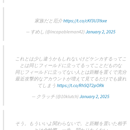
家族だと厄介
https://t.co/cKf3U3Yxxe
— すめし (@incapableman42)
January 2, 2025
これとは少し違うかもしれないけどケンカするってこ
とは同じフィールドに立ってるってことだものな
同じフィールドに立ってない人とは距離を置くで充分
最近攻撃的なアカウントが増えて見てるだけでも疲れ
てしまう
https://t.co/RhSQ72pORk
— クラッチ (@10klutch)
January 2, 2025
そう。もういいよ関わらないで。と距離を置いた相手