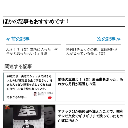
ほかの記事もおすすめです！
≪ 前の記事
次の記事 ≫
ふぇ！？（笑）黙考に入った「何
格付けチェックの後、鬼龍院翔さ
事かと思ったわい！」８選
んが負っている傷…（笑）
関連する記事
前後の脈絡よ！（笑）紆余曲折あった、あ
れから月日が経過し８選
アタック25が最終回を迎えたことで、昭和
テレビ文化でギリギリまで残っていたもの
が遂に消えた