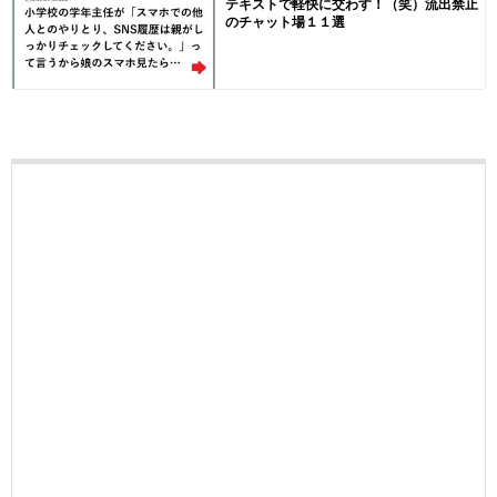
テキストで軽快に交わす！（笑）流出禁止
のチャット場１１選