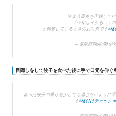
弦楽八重奏を正解して自
「今年はイケる…！20
と興奮しているときのお写真です
#
— 鬼龍院翔(40歳) (@kir
目隠しをして餃子を食べた後に手で口元を仰ぐ
食べた餃子の香りを少しでも逃さないように手
す
#格付けチェック
p