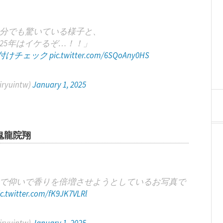
分でも驚いている様子と、
25年はイケるぞ…！！」
格付けチェック
pic.twitter.com/6SQoAny0HS
yuintw)
January 1, 2025
鬼龍院翔
で仰いで香りを倍増させようとしているお写真で
ic.twitter.com/fK9JK7VLRl