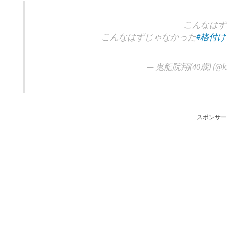
こんなはず
こんなはずじゃなかった
#格付
— 鬼龍院翔(40歳) (@kir
スポンサー