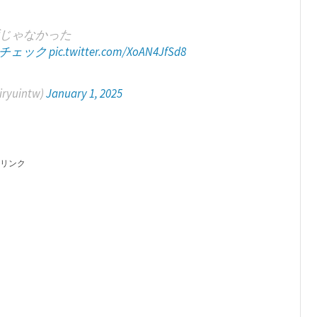
じゃなかった
けチェック
pic.twitter.com/XoAN4JfSd8
yuintw)
January 1, 2025
リンク