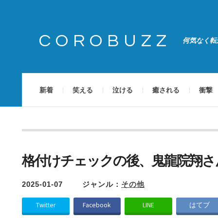
COROBUZZ
何気なく転
新着
笑える
泣ける
癒される
衝撃
格付けチェックの後、鬼龍院翔さ
2025-01-07
ジャンル：
その他
Twitter
Facebook
LINE
はてブ