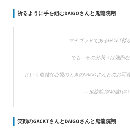
祈るように手を組むDAIGOさんと鬼龍院翔
マイゴッドであるGACKT
でも…その分我々は強烈な
という複雑な心境のときのDAIGOさんとのお写
— 鬼龍院翔(40歳) (@kir
笑顔のGACKTさんとDAIGOさんと鬼龍院翔