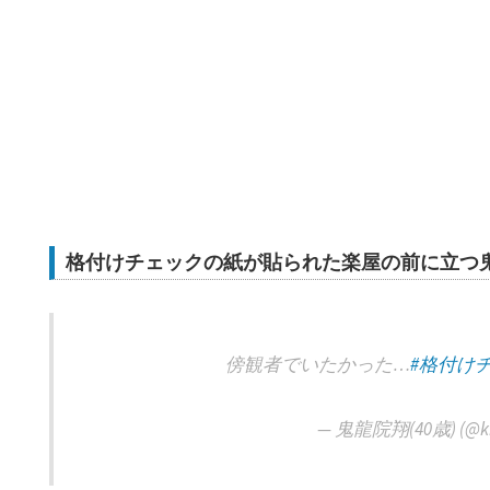
格付けチェックの紙が貼られた楽屋の前に立つ
傍観者でいたかった…
#格付け
— 鬼龍院翔(40歳) (@kir