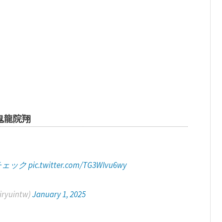
鬼龍院翔
チェック
pic.twitter.com/TG3WIvu6wy
yuintw)
January 1, 2025