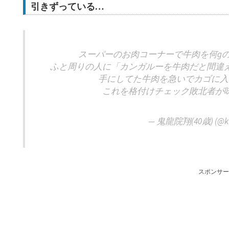
引きずっている…
スーパーのお肉コーナーで牛肉を何g
ふと周りの人に「カンガルーを牛肉だと間違
手にしてた牛肉を急いでカゴに入
これを格付けチェック敗北者が
— 鬼龍院翔(40歳) (@kir
スポンサー