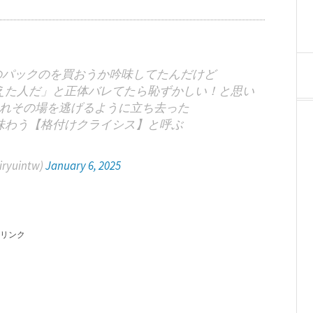
のパックのを買おうか吟味してたんだけど
えた人だ」と正体バレてたら恥ずかしい！と思い
れその場を逃げるように立ち去った
味わう【格付けクライシス】と呼ぶ
yuintw)
January 6, 2025
リンク