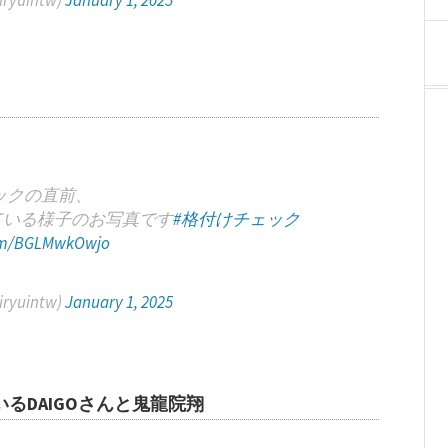
yuintw)
January 1, 2025
ックの直前、
ている様子のお写真です
#格付けチェック
com/BGLMwkOwjo
yuintw)
January 1, 2025
るDAIGOさんと鬼龍院翔