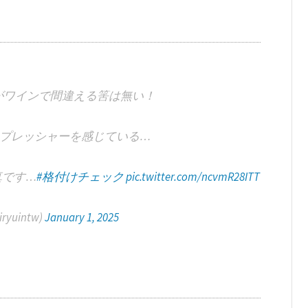
様がワインで間違える筈は無い！
プレッシャーを感じている…
真です…
#格付けチェック
pic.twitter.com/ncvmR28ITT
yuintw)
January 1, 2025