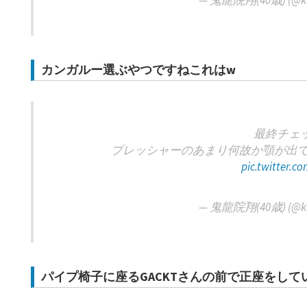
— 鬼龍院翔(40歳) (@kir
カンガルー選ぶやつですねこれはw
最終チェ
プレッシャーのあまり何故か顎が出
pic.twitter.
— 鬼龍院翔(40歳) (@kir
パイプ椅子に座るGACKTさんの前で正座をしてい