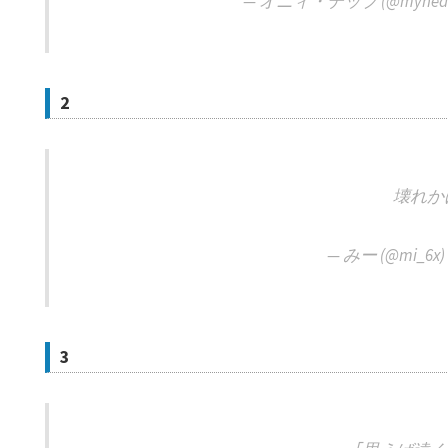
— オニィ・デップ (@myheart
2
壊れかけ
— みー (@mi_6x
3