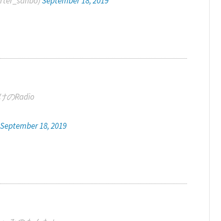
er_sanbo)
September 18, 2019
のRadio
)
September 18, 2019