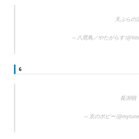
天ぷらの
— 八咫鳥／やたがらす︎︎︎ (@YataG
6
長渕弱
— 京のポピー (@mytune4