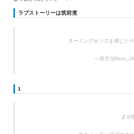
ラブストーリーは筑前煮
ネーミングセンスを感じたラ
— 坊主 (@bozu_10
1
まぜ