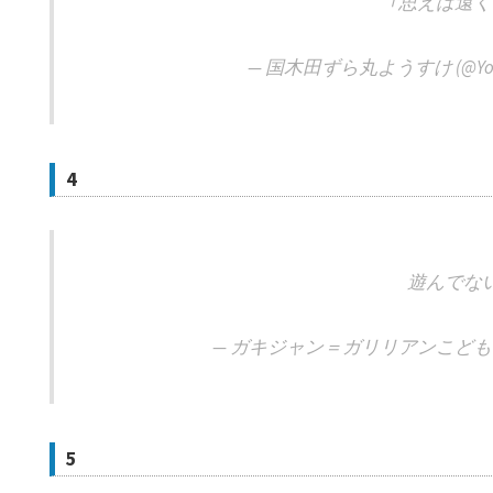
｢思えば遠く
— 国木田ずら丸ようすけ (@Yousuk
4
遊んでな
— ガキジャン＝ガリリアンこども係長 (
5