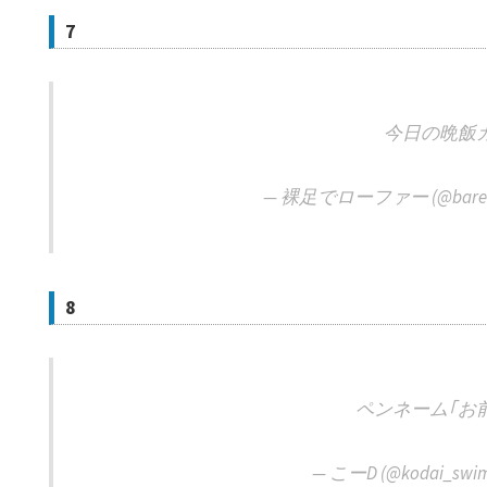
7
今日の晩飯
— 裸足でローファー (@barefoo
8
ペンネーム｢お
— こーD (@kodai_swi