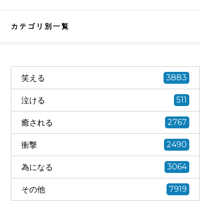
カテゴリ別一覧
笑える
3883
泣ける
511
癒される
2767
衝撃
2490
為になる
3064
その他
7919