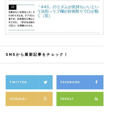
「4-4-5」のリズムが気持ちいいとい
う法則→リプ欄が好例祭りで口が動
く（笑）
SNSから最新記事をチェック！
TWITTER
FACEBOOK
GOOGLE+
FEEDLY