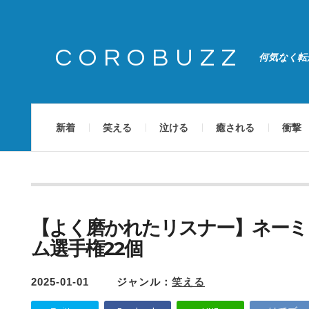
COROBUZZ
何気なく転
新着
笑える
泣ける
癒される
衝撃
【よく磨かれたリスナー】ネーミ
ム選手権22個
2025-01-01
ジャンル：
笑える