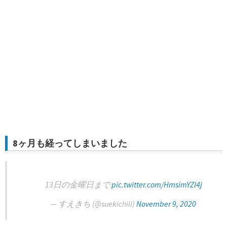
8ヶ月も経ってしまいました
13日の金曜日まで
pic.twitter.com/HmsimYZl4j
— すえきち (@suekichiii)
November 9, 2020