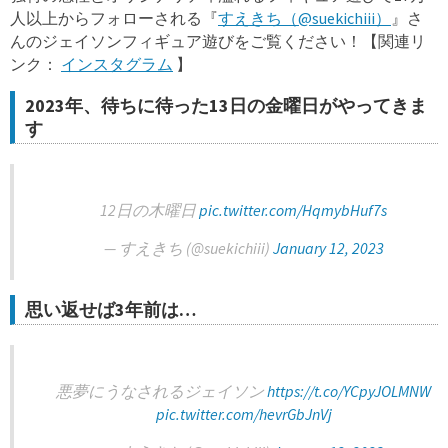
人以上からフォローされる『
すえきち（@suekichiii）
』さ
んのジェイソンフィギュア遊びをご覧ください！【関連リ
ンク：
インスタグラム
】
2023年、待ちに待った13日の金曜日がやってきま
す
12日の木曜日
pic.twitter.com/HqmybHuf7s
— すえきち (@suekichiii)
January 12, 2023
思い返せば3年前は…
悪夢にうなされるジェイソン
https://t.co/YCpyJOLMNW
pic.twitter.com/hevrGbJnVj