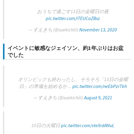
おうちで過ごす13日の金曜日の夜
pic.twitter.com/iTEUCaZBsz
— すえきち (@suekichiii)
November 13, 2020
イベントに敏感なジェイソン、約1年ぶりはお盆
でした
オリンピックも終わったし、そろそろ「13日の金曜
日」の準備を始めるか…
pic.twitter.com/neEbPzr7bh
— すえきち (@suekichiii)
August 9, 2021
10日の火曜日
pic.twitter.com/vteXrdANuL