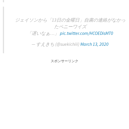
ジェイソンから「13日の金曜日」自粛の連絡がなかっ
たペニーワイズ
「遅いなぁ…」
pic.twitter.com/HCOEDisMT0
— すえきち (@suekichiii)
March 13, 2020
スポンサーリンク