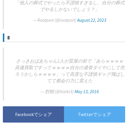
「他人の葬式でやったら不謹慎すぎるし、自分の葬式
でやるしかないでしょう？」
— Rootport (@rootport)
August 22, 2023
8
さっきおばあちゃん2人が質屋の前で「あらｗｗｗｗ
高価買取ですってｗｗｗｗ自分の遺骨ダイヤにして売
ろうかしらｗｗｗｗ」って高度な不謹慎ギャグ飛ばし
てて都会の力に震えた
— 肘樹 (@hiziki3)
May 13, 2016
Facebookでシェア
Twitterでシェア