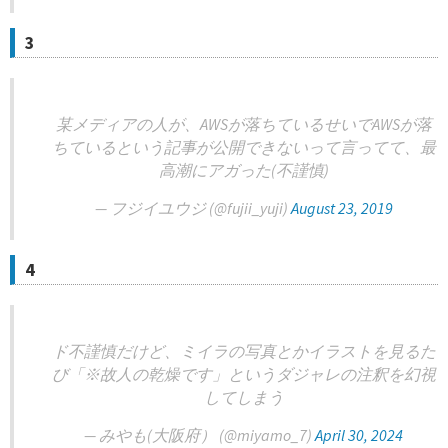
3
某メディアの人が、AWSが落ちているせいでAWSが落
ちているという記事が公開できないって言ってて、最
高潮にアガった(不謹慎)
— フジイユウジ (@fujii_yuji)
August 23, 2019
4
ド不謹慎だけど、ミイラの写真とかイラストを見るた
び「※故人の乾燥です」というダジャレの注釈を幻視
してしまう
— みやも(大阪府） (@miyamo_7)
April 30, 2024