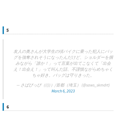
5
友人の奥さんが大学生の頃バイクに乗った犯人にバッ
グを強奪されそうになったんだけど、ショルダーを掴
みながら「誰か！」って言葉が出てこなくて「出会
え！出会え！」って叫んだ話、不謹慎ながらめちゃく
ちゃ好き。バッグは守りきった。
— さばぴっぴ（(())）/首都（埼玉） (@saws_skmdrt)
March 6, 2023
6