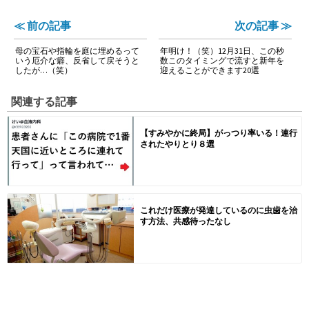
≪ 前の記事
次の記事 ≫
母の宝石や指輪を庭に埋めるって
年明け！（笑）12月31日、この秒
いう厄介な癖、反省して戻そうと
数このタイミングで流すと新年を
したが…（笑）
迎えることができます20選
関連する記事
【すみやかに終局】がっつり率いる！連行
されたやりとり８選
これだけ医療が発達しているのに虫歯を治
す方法、共感待ったなし