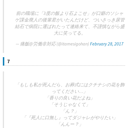
前の職場に「3度の飯より石よこせ」が口癖のソシャ
ゲ課金廃人の後輩君がいたんだけど、ついさっき尿管
結石で病院に運ばれたって連絡来て、不謹慎ながら盛
大に笑ってる。
— 痛飯@労働非対応 (@itamesigohan)
February 28, 2017
7
「もしも私が死んだら、お葬式にはクチナシの花を飾
ってください…」
「香りの良い花だよね」
「そうじゃなくて」
「ん？」
「『死人に口無し』ってダジャレがやりたい」
「んんー？」