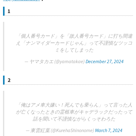
1
「個人番号カード」を「故人番号カード」に打ち間違
え「ナンマイダーカードじゃん」って不謹慎なツッコ
ミをしてしまった
— ヤマタカエ (@yamatakae)
December 27, 2024
2
「俺はアメ車大嫌い！死んでも乗らん」って言った人
が亡くなったときの霊柩車がキャデラックだったって
話を聞いて不謹慎ながらくっそわろた
— 東雲紅葉 (@KurehaShinonome)
March 7, 2024