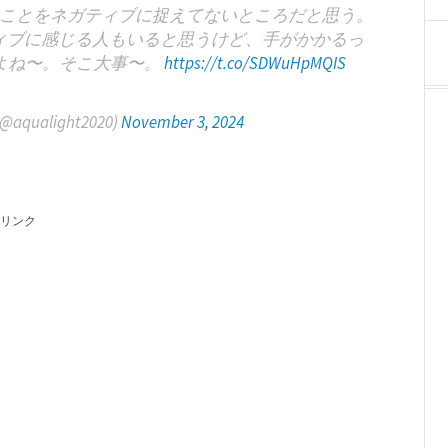
ことをネガティブに捉えてないところだと思う。
ィブに感じる人もいると思うけど、手がかかるっ
よね〜。そこ大事〜。
https://t.co/SDWuHpMQIS
alight2020)
November 3, 2024
リンク