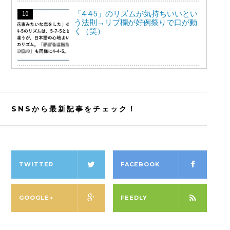
「4-4-5」のリズムが気持ちいいとい
う法則→リプ欄が好例祭りで口が動
く（笑）
SNSから最新記事をチェック！
TWITTER
FACEBOOK
GOOGLE+
FEEDLY