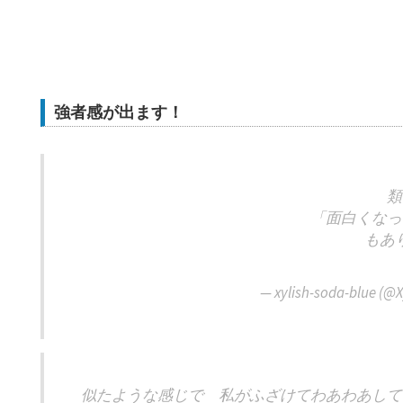
強者感が出ます！
類
「面白くなっ
もあ
— xylish-soda-blue (@X
似たような感じで 私がふざけてわあわあして