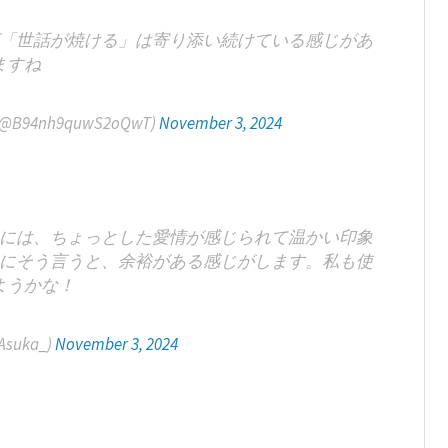
「世話が焼ける」は寄り添い続けている感じがあ
ますね
4nh9quwS2oQwT)
November 3, 2024
には、ちょっとした愛情が感じられて温かい印象
にそう言うと、余裕がある感じがします。私も使
ようかな！
suka_)
November 3, 2024