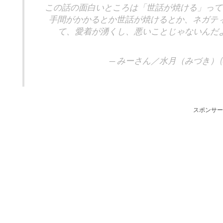
この話の面白いところは「世話が焼ける」って
手間がかかるとか世話が焼けるとか、ネガテ
て、愛着が湧くし、悪いことじゃないんだ
— みーさん／水月（みづき） (@aqu
スポンサー