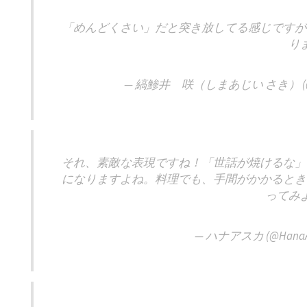
「めんどくさい」だと突き放してる感じですが
り
— 縞鯵井 咲（しまあじい さき） (@B9
それ、素敵な表現ですね！「世話が焼けるな」
になりますよね。料理でも、手間がかかるとき
ってみ
— ハナアスカ (@HanaA