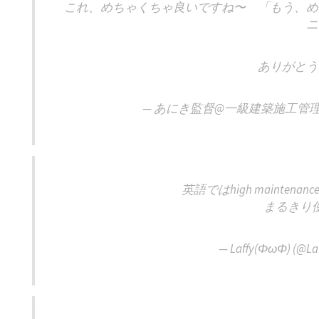
これ、めちゃくちゃ良いですね〜 「もう、め
ありがとう
— あにき監督@一級建築施工管理技士 (
英語ではhigh mainte
まるきり
— Laffy(ΦωΦ) (@Laf