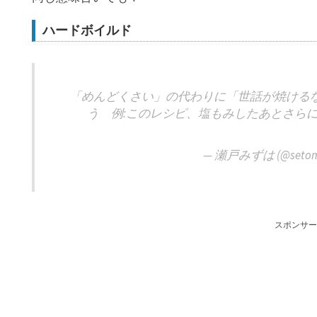
ハードボイルド
「めんどくさい」の代わりに「世話が焼ける
う 例:このレシピ、塩もみしたあとさら
— 瀬戸みずは (@setom
スポンサー