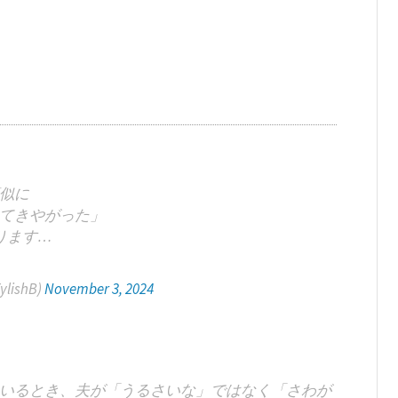
似に
てきやがった」
ります…
ylishB)
November 3, 2024
いるとき、夫が「うるさいな」ではなく「さわが