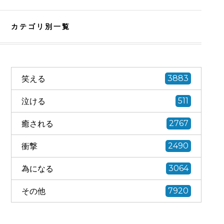
カテゴリ別一覧
笑える
3883
泣ける
511
癒される
2767
衝撃
2490
為になる
3064
その他
7920