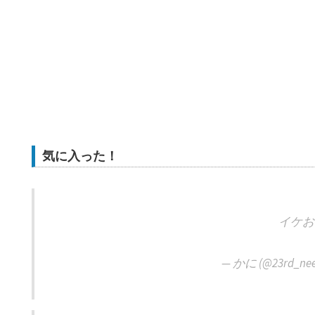
気に入った！
イケお
— かに (@23rd_nee