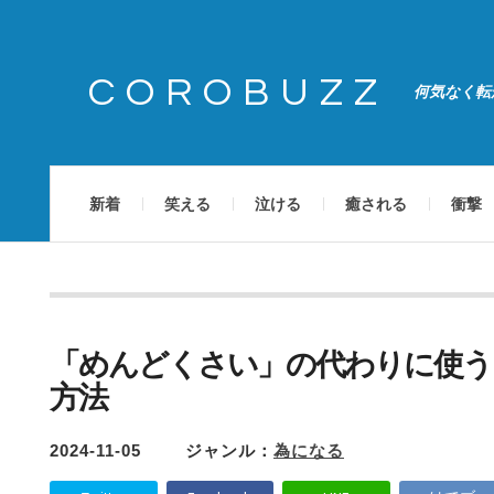
COROBUZZ
何気なく転
新着
笑える
泣ける
癒される
衝撃
「めんどくさい」の代わりに使う
方法
2024-11-05
ジャンル：
為になる