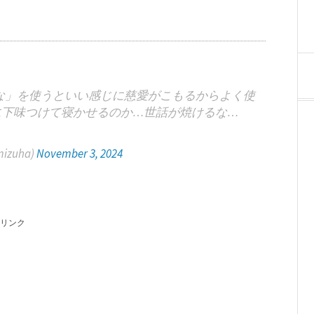
な」を使うといい感じに慈愛がこもるからよく使
に下味つけて寝かせるのか…世話が焼けるな…
izuha)
November 3, 2024
リンク