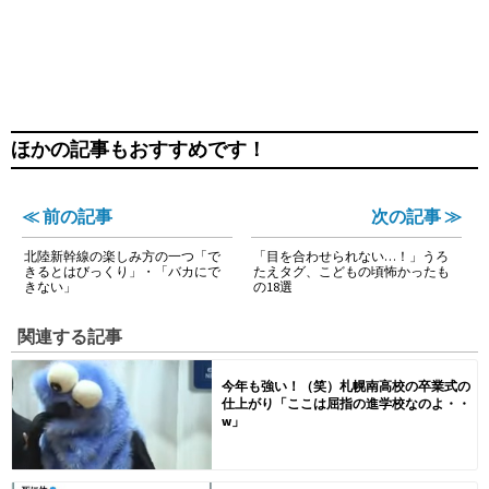
ほかの記事もおすすめです！
≪ 前の記事
次の記事 ≫
北陸新幹線の楽しみ方の一つ「で
「目を合わせられない…！」うろ
きるとはびっくり」・「バカにで
たえタグ、こどもの頃怖かったも
きない」
の18選
関連する記事
今年も強い！（笑）札幌南高校の卒業式の
仕上がり「ここは屈指の進学校なのよ・・
w」