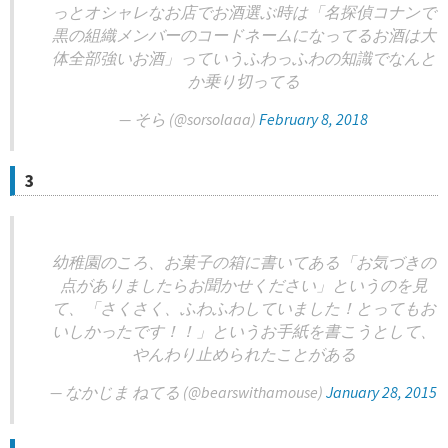
っとオシャレなお店でお酒選ぶ時は「名探偵コナンで
黒の組織メンバーのコードネームになってるお酒は大
体全部強いお酒」っていうふわっふわの知識でなんと
か乗り切ってる
— そら (@sorsolaaa)
February 8, 2018
3
幼稚園のころ、お菓子の箱に書いてある「お気づきの
点がありましたらお聞かせください」というのを見
て、「さくさく、ふわふわしていました！とってもお
いしかったです！！」というお手紙を書こうとして、
やんわり止められたことがある
— なかじま ねてる (@bearswithamouse)
January 28, 2015