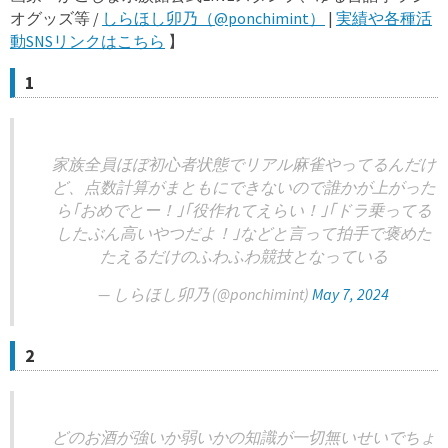
オグッズ等 /
しらほし卯乃（@ponchimint）
|
実績や各種活
動SNSリンクはこちら
】
1
家族全員ほぼ初心者状態でリアル麻雀やってるんだけ
ど、点数計算がまともにできないので誰かが上がった
ら｢おめでとー！｣｢役作れてえらい！｣｢ドラ乗ってる
したぶん高いやつだよ！｣などと言って拍手で褒めた
たえるだけのふわふわ競技となっている
— しらほし卯乃 (@ponchimint)
May 7, 2024
2
どのお酒が強いか弱いかの知識が一切無いせいでちょ