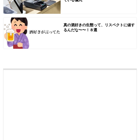
真の酒好きの生態って、リスペクトに値す
るんだな〜〜！８選