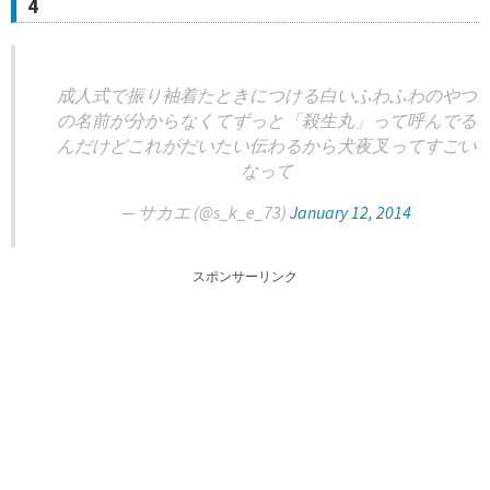
4
成人式で振り袖着たときにつける白いふわふわのやつ
の名前が分からなくてずっと「殺生丸」って呼んでる
んだけどこれがだいたい伝わるから犬夜叉ってすごい
なって
— サカエ (@s_k_e_73)
January 12, 2014
スポンサーリンク