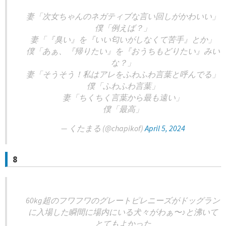
妻「次女ちゃんのネガティブな言い回しがかわいい」
僕「例えば？」
妻「『臭い』を『いい匂いがしなくて苦手』とか」
僕「あぁ、『帰りたい』を『おうちもどりたい』みい
な？」
妻「そうそう！私はアレをふわふわ言葉と呼んでる」
僕「ふわふわ言葉」
妻「ちくちく言葉から最も遠い」
僕「最高」
— くたまる (@chapikof)
April 5, 2024
8
60kg超のフワフワのグレートピレニーズがドッグラン
に入場した瞬間に場内にいる犬々がわぁ〜♪と沸いて
とてもよかった