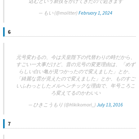
込むという新技をかけてきたので起きます
— もい (@moiitter)
February 1, 2024
6
元号変わるの、今は天皇陛下の代替わりの時だから、
すごい一大事だけど、昔の元号の変更理由は、「めず
らしい白い亀が見つかったので変えました」とか、
「綺麗な雲が見えたので変えました」とか、ものすご
いふわっとしたメルヘンチックな理由で、年号ころこ
ろ変えてるのかわいい
— ひきこうもり (@Hikikomori_)
July 13, 2016
7