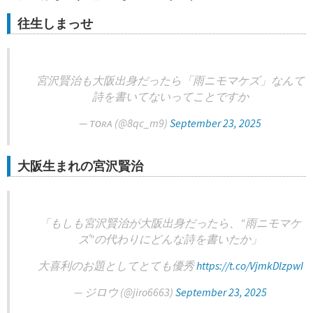
往生しまっせ
宮沢賢治も大阪出身だったら「雨ニモマケズ」なんて
詩を書いてないってことですか
— ᴛᴏʀᴀ (@8qc_m9)
September 23, 2025
大阪生まれの宮沢賢治
「もしも宮沢賢治が大阪出身だったら、"雨ニモマケ
ズ"の代わりにどんな詩を書いたか」
大喜利のお題としてとても優秀
https://t.co/VjmkDlzpwI
— ジロウ (@jiro6663)
September 23, 2025