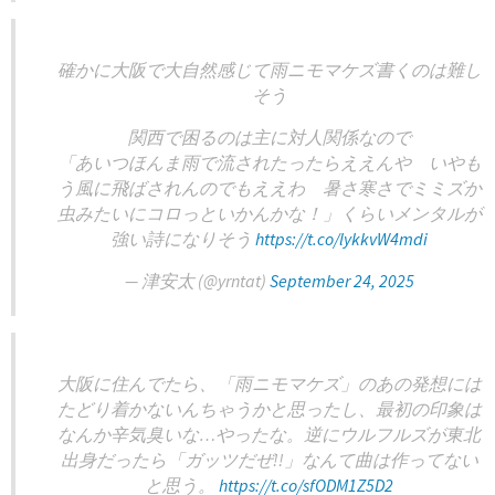
確かに大阪で大自然感じて雨ニモマケズ書くのは難し
そう
関西で困るのは主に対人関係なので
「あいつほんま雨で流されたったらええんや いやも
う風に飛ばされんのでもええわ 暑さ寒さでミミズか
虫みたいにコロっといかんかな！」くらいメンタルが
強い詩になりそう
https://t.co/lykkvW4mdi
— 津安太 (@yrntat)
September 24, 2025
大阪に住んでたら、「雨ニモマケズ」のあの発想には
たどり着かないんちゃうかと思ったし、最初の印象は
なんか辛気臭いな…やったな。逆にウルフルズが東北
出身だったら「ガッツだぜ!!」なんて曲は作ってない
と思う。
https://t.co/sfODM1Z5D2