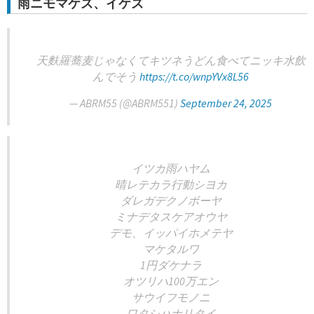
雨ニモマケズ、イケズ
天麩羅蕎麦じゃなくてキツネうどん食べてニッキ水飲
んでそう
https://t.co/wnpYVx8L56
— ABRM55 (@ABRM551)
September 24, 2025
イツカ雨ハヤム
晴レテカラ行動シヨカ
ダレガデクノボーヤ
ミナデタスケアオウヤ
デモ、イッパイホメテヤ
マケタルワ
1円ダケナラ
オツリハ100万エン
サウイフモノニ
ワタシハナリタイ