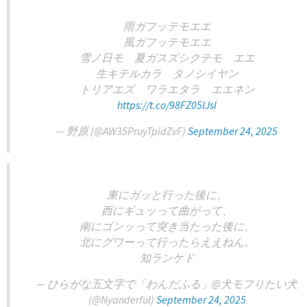
雨ガフッテモエエ
風ガフッテモエエ
雪ノ日モ 夏ガスズシクテモ エエ
生キテルカラ タノシイヤン
トリアエズ ワラエタラ エエネン
https://t.co/98FZ05lJsI
— 野原 (@AW35PruyTpidZvF)
September 24, 2025
東にガッと行った後に、
西にギュッって曲がって、
南にゴンッって突き当たった後に、
北にグワーって行ったらええねん。
知ランケド
— ひらがな五文字で「わんだふる」@犬モフりたい犬
(@Nyanderful)
September 24, 2025