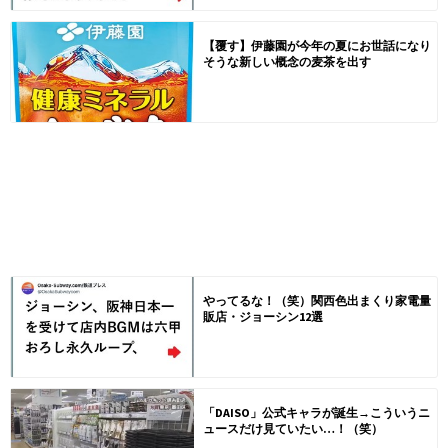
【覆す】伊藤園が今年の夏にお世話になり
そうな新しい概念の麦茶を出す
やってるな！（笑）関西色出まくり家電量
販店・ジョーシン12選
「DAISO」公式キャラが誕生→こういうニ
ュースだけ見ていたい…！（笑）