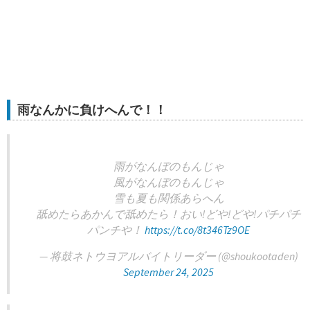
雨なんかに負けへんで！！
雨がなんぼのもんじゃ
風がなんぼのもんじゃ
雪も夏も関係あらへん
舐めたらあかんで舐めたら！おい!どや!どや!パチパチ
パンチや！
https://t.co/8t346Tz9OE
— 将鼓ネトウヨアルバイトリーダー (@shoukootaden)
September 24, 2025