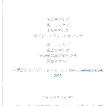
雨ニモマケズ
風ニモマケズ
1円モマケズ
カワリニモイッコツケマッサ
雨ニモマケズ
風ニモマケズ
天神橋筋商店街ヤカラ
関係オマヘン
— 手当たりｼﾞｪﾀﾞｲ！ (@dreamy_x_bunny)
September 24,
2025
"雨ヤカラマケテ"