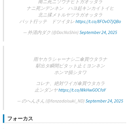
南ニ死ニソウナヒトガオッタラ
ナニ死ンデンネン ハヨ起キンカイトイヒ
北ニ揉メトルヤツラガオッタラ
パット行ッテ ドツイタレ
https://t.co/8FOvO7jQBo
— 外清内ダク (@DacNoShin)
September 24, 2025
雨ヤカラシャーナシ二傘買ウタラナ
駅出タ瞬間ピタット止ミヨンネン
ホンマ損シタワ
コレナ、絶対ワイガ傘買ウタカラ
止ンダンヤ
https://t.co/WkHwGOCfoY
— のへんさん (@fanzadaisuki_ND)
September 24, 2025
フォーカス