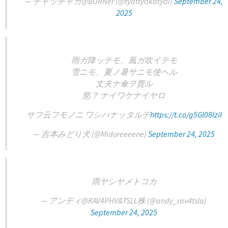
— チャッチャカ@BURNer (@tyattyakatyai)
September 24,
2025
雨ガ降ッテモ、風ガ吹イテモ
雪ニモ、夏ノ暑サニモ使ヘル
丈夫ナ傘ヲ賣ル
慾？ ナイワケナイヤロ
サフ云フモノニ ワシハナッタルデ
https://t.co/g5Gl08IziI
— 吉本みどり犬 (@Midoreeeene)
September 24, 2025
雨ヤシヤメトコカ
— アンディ@RAV4PHV&TSLL株 (@andy_rav4tsla)
September 24, 2025