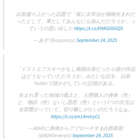
以前盛り上がった話題で「仮に太宰治が湘南生まれだ
ったとして、果たしてあんなにも病んだだろうか」っ
ていうの思い出した
https://t.co/VttKGO5GQS
— あず️ (@azponzzz)
September 24, 2025
「ドストエフスキーがもし南国出身だったら彼の作品
はどうなっていただろうか」みたいな話を、以前
Twitterで誰かがしていた記憶がある。
生まれ育った地域の風土と、人間個人の身体（性）
と、物語（性）ないし思想（性）という3つの次元は
全部繋がっていて、切り離しがたいのだろうなぁ。
https://t.co/sm14mtcyCL
— ADHDに身体からアプローチする@西新宿
(@ADHDenkrais)
September 24, 2025