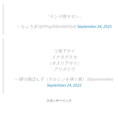
「ナンデ雨ヤネン」
— ちょろぎ (@YPbgDOEeG60SSxt)
September 24, 2025
ゴ免下サイ
ドナタデスカ
（オ入リ下サイ）
アリガトウ
— 狸小路ぽん子（テルミンを弾く猫） (@ponmenoko)
September 24, 2025
スポンサーリンク