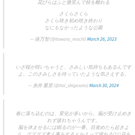
花びらはふと微笑んで枝を離れる
さくらさくら
さくら咲き初め咲き終わり
なにもなかったような公園
— 俵万智 (@tawara_machi)
March 26, 2023
いざ桜が咲いちゃうと、さみしい気持ちもあるんです
よ。このさみしさを待っていたような気さえする。
— 糸井 重里 (@itoi_shigesato)
March 30, 2024
春に落ち込むのは、変化が多いから。脳が受け止めき
れず疲れちゃうんです。
脳を休ませるには眠るのが一番。目覚めたら起きよ
う。グズグズ考え事をするとかえって疲れる(^^)花を