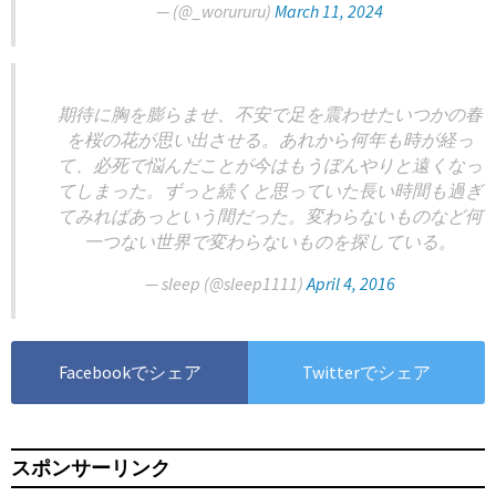
— (@_worururu)
March 11, 2024
期待に胸を膨らませ、不安で足を震わせたいつかの春
を桜の花が思い出させる。あれから何年も時が経っ
て、必死で悩んだことが今はもうぼんやりと遠くなっ
てしまった。ずっと続くと思っていた長い時間も過ぎ
てみればあっという間だった。変わらないものなど何
一つない世界で変わらないものを探している。
— sleep (@sleep1111)
April 4, 2016
Facebookでシェア
Twitterでシェア
スポンサーリンク