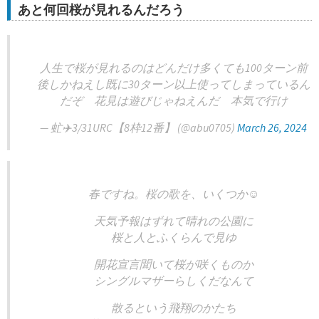
あと何回桜が見れるんだろう
人生で桜が見れるのはどんだけ多くても100ターン前
後しかねえし既に30ターン以上使ってしまっているん
だぞ 花見は遊びじゃねえんだ 本気で行け
— 虻✈️3/31URC【8枠12番】 (@abu0705)
March 26, 2024
春ですね。桜の歌を、いくつか☺️
天気予報はずれて晴れの公園に
桜と人とふくらんで見ゆ
開花宣言聞いて桜が咲くものか
シングルマザーらしくだなんて
散るという飛翔のかたち