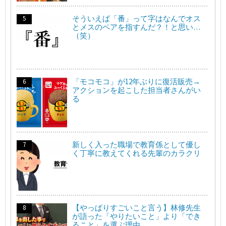
そういえば「番」って字はなんでオス
とメスのペアを指すんだ？！と思い…
（笑）
「モコモコ」が12年ぶりに復活販売→
アクションを起こした担当者さんがい
る
新しく入った職場で教育係として優し
く丁寧に教えてくれる先輩のカラクリ
【やっぱりすごいこと言う】林修先生
が語った「やりたいこと」より「でき
ること」を選ぶ理由