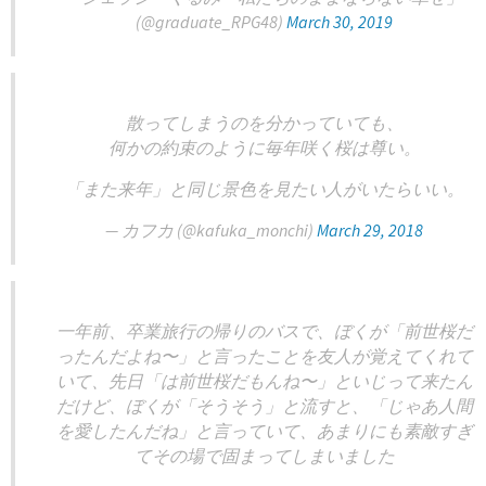
(@graduate_RPG48)
March 30, 2019
散ってしまうのを分かっていても、
何かの約束のように毎年咲く桜は尊い。
「また来年」と同じ景色を見たい人がいたらいい。
— カフカ (@kafuka_monchi)
March 29, 2018
一年前、卒業旅行の帰りのバスで、ぼくが「前世桜だ
ったんだよね〜」と言ったことを友人が覚えてくれて
いて、先日「は前世桜だもんね〜」といじって来たん
だけど、ぼくが「そうそう」と流すと、「じゃあ人間
を愛したんだね」と言っていて、あまりにも素敵すぎ
てその場で固まってしまいました