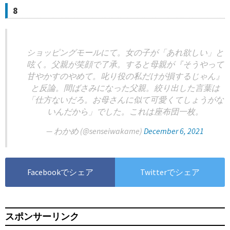
8
ショッピングモールにて。女の子が「あれ欲しい」と
呟く。父親が笑顔で了承。すると母親が『そうやって
甘やかすのやめて。叱り役の私だけが損するじゃん』
と反論。間ばさみになった父親。絞り出した言葉は
「仕方ないだろ。お母さんに似て可愛くてしょうがな
いんだから」でした。これは座布団一枚。
— わかめ (@senseiwakame)
December 6, 2021
Facebookでシェア
Twitterでシェア
スポンサーリンク