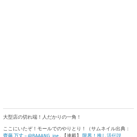
大型店の切れ端！人だかりの一角！
ここにいたぞ！モールでのやりとり！（サムネイル出典：
齊藤 万丈 – @BAAANG_joe
, 【連載】
限界！推し活伝説