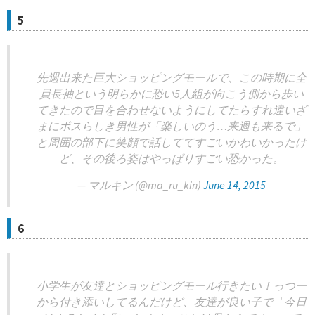
5
先週出来た巨大ショッピングモールで、この時期に全
員長袖という明らかに恐い5人組が向こう側から歩い
てきたので目を合わせないようにしてたらすれ違いざ
まにボスらしき男性が「楽しいのう…来週も来るで」
と周囲の部下に笑顔で話しててすごいかわいかったけ
ど、その後ろ姿はやっぱりすごい恐かった。
— マルキン (@ma_ru_kin)
June 14, 2015
6
小学生が友達とショッピングモール行きたい！っつー
から付き添いしてるんだけど、友達が良い子で「今日