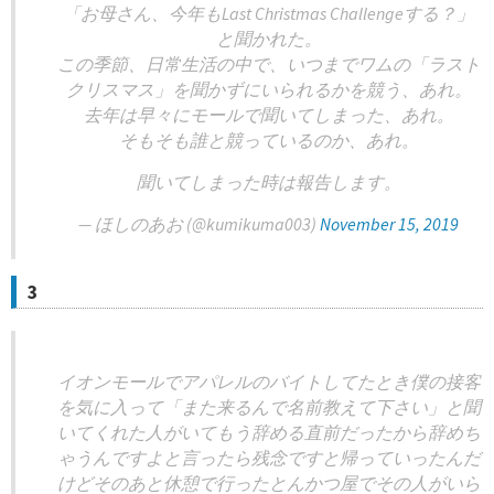
「お母さん、今年もLast Christmas Challengeする？」
と聞かれた。
この季節、日常生活の中で、いつまでワムの「ラスト
クリスマス」を聞かずにいられるかを競う、あれ。
去年は早々にモールで聞いてしまった、あれ。
そもそも誰と競っているのか、あれ。
聞いてしまった時は報告します。
— ほしのあお (@kumikuma003)
November 15, 2019
3
イオンモールでアパレルのバイトしてたとき僕の接客
を気に入って「また来るんで名前教えて下さい」と聞
いてくれた人がいてもう辞める直前だったから辞めち
ゃうんですよと言ったら残念ですと帰っていったんだ
けどそのあと休憩で行ったとんかつ屋でその人がいら