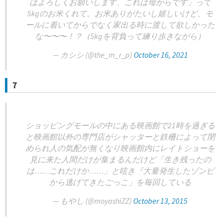
はよろしくお願いします、これは母からです」って
5kgのお米くれて。お米ありがたいし嬉しいけど、モ
ールに着いてからでなく家出る時に渡して欲しかった
な〜〜〜！？（5kgを背負って練り歩きながら）
— カシシ (@the_m_r_p)
October 16, 2021
7
ショッピングモールの中にある映画館で21時を過ぎる
と映画館以外の専門店がシャッターと鉄柵によって閉
められ人の気配が無くなり映画館内にレイトショーを
見に来た人間だけが集まるんだけど「生き残ったの
は……これだけか……」と呟き『大量発生したゾンビ
から逃げてきたごっこ」を毎回している
— もやし (@moyashiZZ)
October 13, 2015