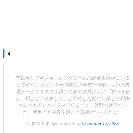
4
忘れ物して今ショッピングモールの総合案内所にいる
んですが、カウンターの隣に小学校3〜4年くらいの男
児が一人でスタスタ歩いてきて係員さんに「すいませ
ん、親とはぐれました」と申告した後に自分とか親御
さんの名前とかスラスラ伝えてて、歴戦の迷子だっ
た。何事でも場数を踏むと貫禄がつくんだな。
— まめそま (@mamesoma)
December 12, 2021