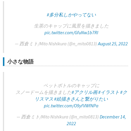
#多分私しかやってない
生茶のキャップに風景を描きました
pic.twitter.com/GfuNw1b7RI
— 西倉ミト/Mito Nishikura (@n_mito0813)
August 25, 2022
小さな物語
ペットボトルのキャップに
スノードームを描きました
#アクリル画
#イラスト
#ク
リスマス
#絵描きさんと繋がりたい
pic.twitter.com/O9yfVWfNPa
— 西倉ミト/Mito Nishikura (@n_mito0813)
December 14,
2022