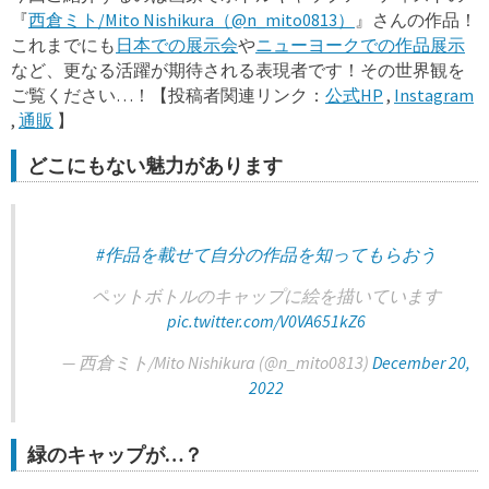
『
西倉ミト/Mito Nishikura（@n_mito0813）
』さんの作品！
これまでにも
日本での展示会
や
ニューヨークでの作品展示
など、更なる活躍が期待される表現者です！その世界観を
ご覧ください…！【投稿者関連リンク：
公式HP
,
Instagram
,
通販
】
どこにもない魅力があります
#作品を載せて自分の作品を知ってもらおう
ペットボトルのキャップに絵を描いています
pic.twitter.com/V0VA651kZ6
— 西倉ミト/Mito Nishikura (@n_mito0813)
December 20,
2022
緑のキャップが…？