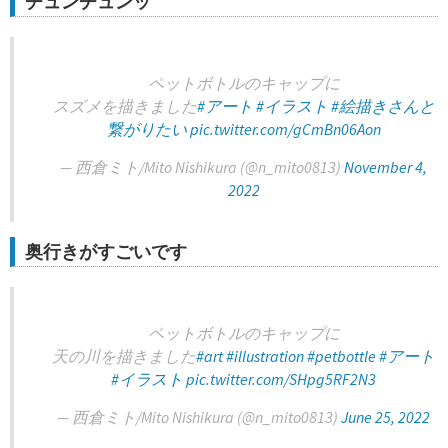
チュンチュンッ
ペットボトルのキャップに
スズメを描きました
#アート
#イラスト
#絵描きさんと
繋がりたい
pic.twitter.com/gCmBn06Aon
— 西倉ミト/Mito Nishikura (@n_mito0813)
November 4,
2022
奥行きがすごいです
ペットボトルのキャップに
天の川を描きました
#art
#illustration
#petbottle
#アート
#イラスト
pic.twitter.com/SHpg5RF2N3
— 西倉ミト/Mito Nishikura (@n_mito0813)
June 25, 2022