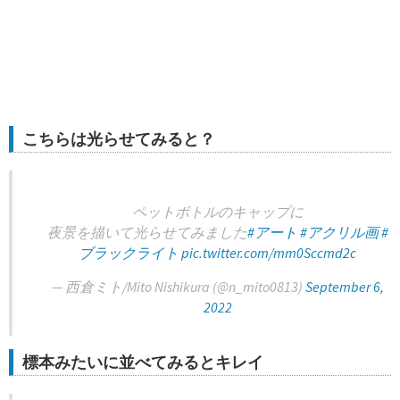
こちらは光らせてみると？
ペットボトルのキャップに
夜景を描いて光らせてみました
#アート
#アクリル画
#
ブラックライト
pic.twitter.com/mm0Sccmd2c
— 西倉ミト/Mito Nishikura (@n_mito0813)
September 6,
2022
標本みたいに並べてみるとキレイ