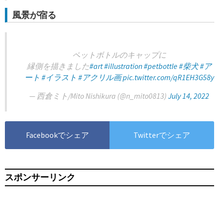
風景が宿る
ペットボトルのキャップに
縁側を描きました
#art
#illustration
#petbottle
#柴犬
#ア
ート
#イラスト
#アクリル画
pic.twitter.com/qR1EH3G58y
— 西倉ミト/Mito Nishikura (@n_mito0813)
July 14, 2022
Facebookでシェア
Twitterでシェア
スポンサーリンク