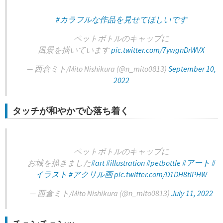
#カラフルな作品を見せてほしいです
ペットボトルのキャップに
風景を描いています
pic.twitter.com/7ywgnDrWVX
— 西倉ミト/Mito Nishikura (@n_mito0813)
September 10,
2022
タッチが和やかで心落ち着く
ペットボトルのキャップに
お城を描きました
#art
#illustration
#petbottle
#アート
#
イラスト
#アクリル画
pic.twitter.com/D1DH8tiPHW
— 西倉ミト/Mito Nishikura (@n_mito0813)
July 11, 2022