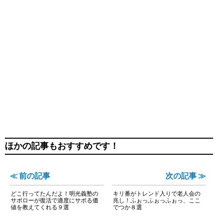
ほかの記事もおすすめです！
≪ 前の記事
次の記事 ≫
どこ行ってたんだよ！明光義塾の
キリ番がトレンド入りで老人会の
サボローが復活で適度にサボる価
兆し！ふぉっふぉっふぉっ、ここ
値を教えてくれる９選
でつか８選