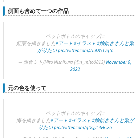
側面も含めて一つの作品
ペットボトルのキャップに
紅葉を描きました
#アート
#イラスト
#絵描きさんと繋
がりたい
pic.twitter.com/JTuDWTvqfc
— 西倉ミト/Mito Nishikura (@n_mito0813)
November 9,
2022
元の色を使って
ペットボトルのキャップに
海を描きました
#アート
#イラスト
#絵描きさんと繋が
りたい
pic.twitter.com/qDQyL4HC2o