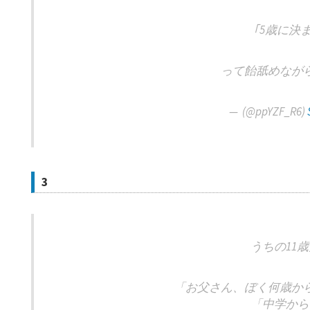
｢5歳に決
って飴舐めなが
— ︎ (@ppYZF_R6)
3
うちの11
「お父さん、ぼく何歳か
「中学から