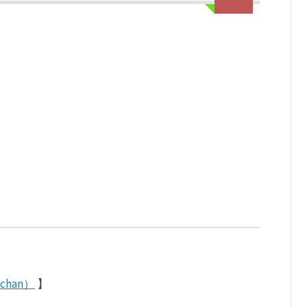
chan）
】