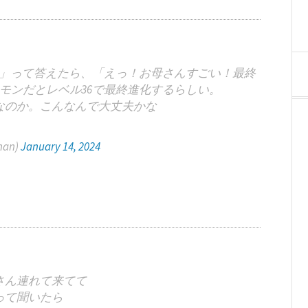
歳」って答えたら、「えっ！お母さんすごい！最終
モンだとレベル36で最終進化するらしい。
なのか。こんなんで大丈夫かな
han)
January 14, 2024
さん連れて来てて
って聞いたら