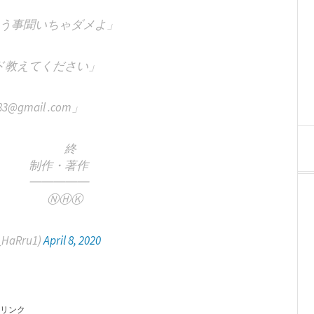
う事聞いちゃダメよ」
ド教えてください」
83@gmail .com」
終
・著作
━━━
ⒽⓀ
aRru1)
April 8, 2020
リンク