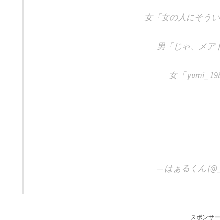
女「女の人にそうい
男「じゃ、メア
女「 yumi_ 19
制作
━━
Ⓝ
— はぁるくん (@_H
スポンサー