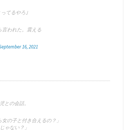
まってるやろ｣
ら言われた。震える
September 16, 2021
歳児との会話。
ら女の子と付き合えるの？」
じゃない？」