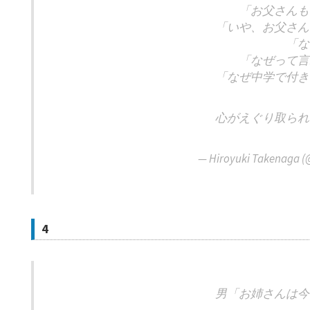
「お父さんも
「いや、お父さん
「な
「なぜって言
「なぜ中学で付き
心がえぐり取られ
— Hiroyuki Takenaga 
4
男「お姉さんは今