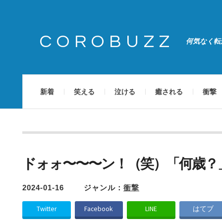
COROBUZZ
何気なく転
新着
笑える
泣ける
癒される
衝撃
ドォォ〜〜〜ン！（笑）「何歳？
2024-01-16
ジャンル：
衝撃
Twitter
Facebook
LINE
はてブ