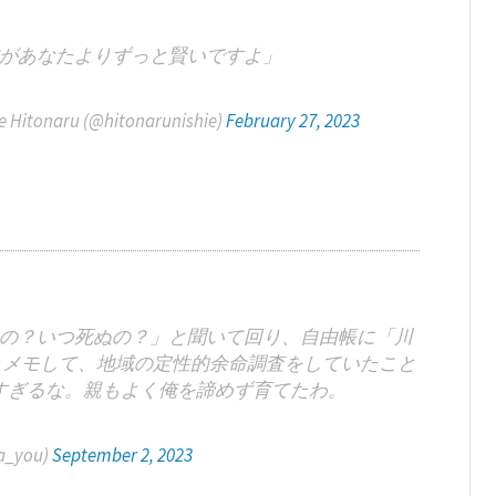
があなたよりずっと賢いですよ」
aru (@hitonarunishie)
February 27, 2023
の？いつ死ぬの？」と聞いて回り、自由帳に「川
とメモして、地域の定性的余命調査をしていたこと
すぎるな。親もよく俺を諦めず育てたわ。
_you)
September 2, 2023