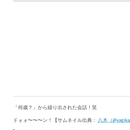
「何歳？」から繰り出された会話！笑
ドォォ〜〜〜ン！【サムネイル出典：
八木（@yagika