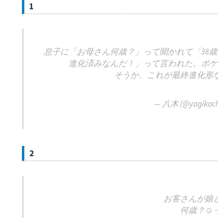
1
息子に「お母さん何歳？」って聞かれて「38
進化済みなんだ！」って言われた。ポケ
そうか、これが最終進化形
— 八木 (@yagikac
2
お客さんが娘
何歳？☺️