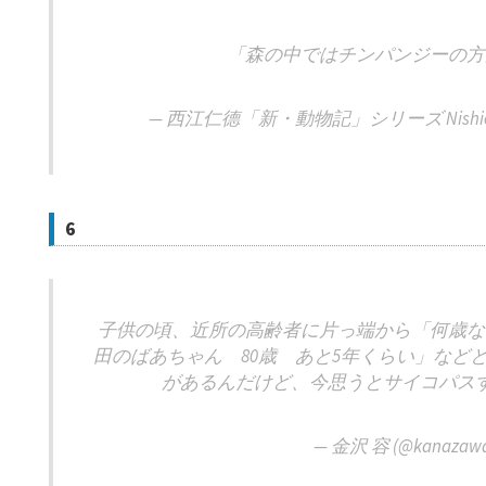
「森の中ではチンパンジーの方
— 西江仁德「新・動物記」シリーズ Nishie Hiton
6
子供の頃、近所の高齢者に片っ端から「何歳な
田のばあちゃん 80歳 あと5年くらい」など
があるんだけど、今思うとサイコパス
— 金沢 容 (@kanazawa