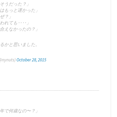
そうだった？」
はもっと遅かった」
ぜ？」
われても‥‥」
合えなかったの？」
るかと思いました。
(@nynuts)
October 28, 2015
年で何歳なの〜？」