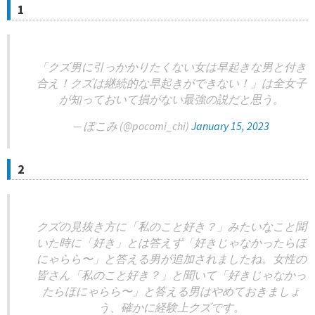
1
「クズ男に引っかかりたくない女は早起きな男と付き
合え！クズは継続的な早起きができない！」は全女子
が知っておいて損がない最強の説だと思う。
— ぽこみ (@pocomi_chi)
January 15, 2023
2
クズの見抜き方に「私のこと好き？」みたいなこと聞
いた時に「好き」とは答えず「好きじゃなかったらほ
にゃらら〜」と答える男が追加されましたね。女性の
皆さん「私のこと好き？」と聞いて「好きじゃなかっ
たらほにゃらら〜」と答える男はやめておきましょ
う、確かに経験上クズです。