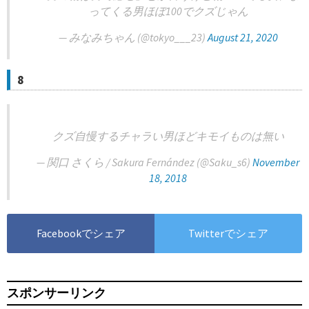
ってくる男ほぼ100でクズじゃん
— みなみちゃん (@tokyo___23)
August 21, 2020
8
クズ自慢するチャラい男ほどキモイものは無い
— 関口 さくら / Sakura Fernández (@Saku_s6)
November
18, 2018
Facebookでシェア
Twitterでシェア
スポンサーリンク