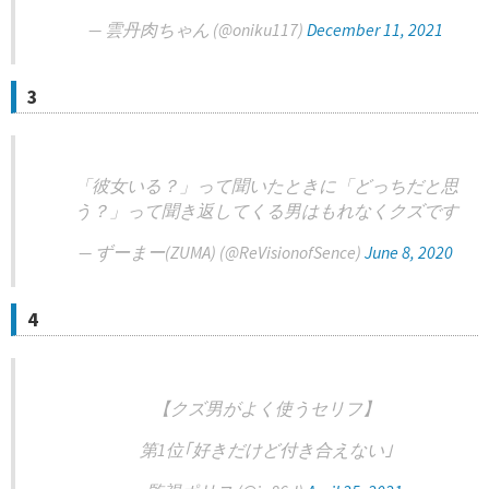
— 雲丹肉ちゃん (@oniku117)
December 11, 2021
3
「彼女いる？」って聞いたときに「どっちだと思
う？」って聞き返してくる男はもれなくクズです
— ずーまー(ZUMA) (@ReVisionofSence)
June 8, 2020
4
【クズ男がよく使うセリフ】
第1位｢好きだけど付き合えない｣