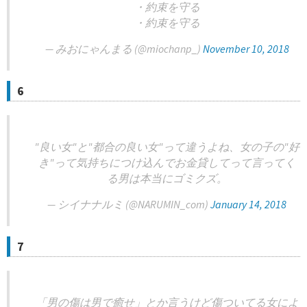
・約束を守る
・約束を守る
— みおにゃんまる (@miochanp_)
November 10, 2018
6
"良い女"と"都合の良い女"って違うよね、女の子の"好
き"って気持ちにつけ込んでお金貸してって言ってく
る男は本当にゴミクズ。
— シイナナルミ (@NARUMIN_com)
January 14, 2018
7
「男の傷は男で癒せ」とか言うけど傷ついてる女によ