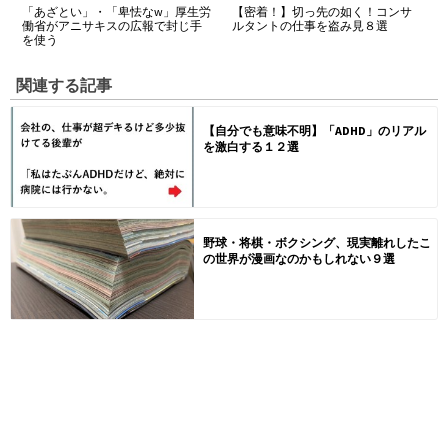
「あざとい」・「卑怯なw」厚生労
【密着！】切っ先の如く！コンサ
働省がアニサキスの広報で封じ手
ルタントの仕事を盗み見８選
を使う
関連する記事
【自分でも意味不明】「ADHD」のリアル
を激白する１２選
野球・将棋・ボクシング、現実離れしたこ
の世界が漫画なのかもしれない９選