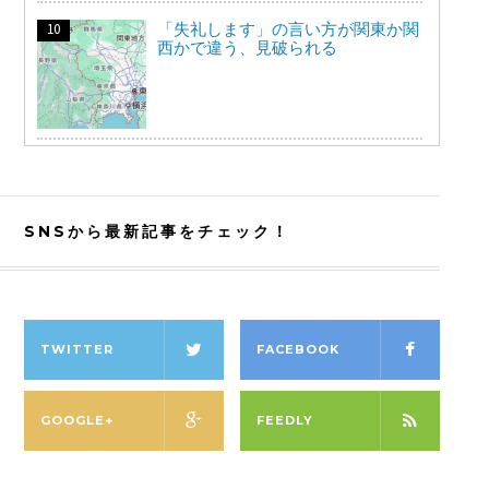
「失礼します」の言い方が関東か関
西かで違う、見破られる
SNSから最新記事をチェック！
TWITTER
FACEBOOK
GOOGLE+
FEEDLY