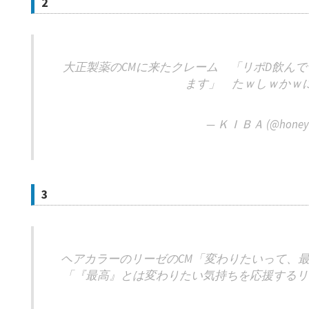
2
大正製薬のCMに来たクレーム 「リポD飲ん
ます」 たｗしｗかｗ
— ＫＩＢＡ (@honey
3
ヘアカラーのリーゼのCM「変わりたいって、
「『最高』とは変わりたい気持ちを応援するリ