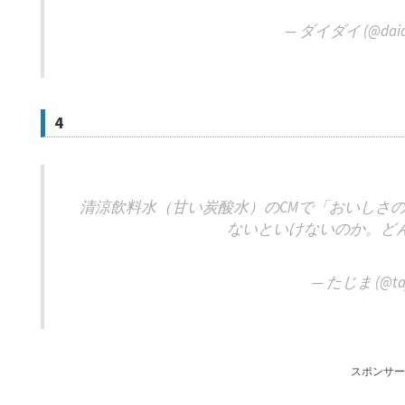
— ダイダイ (@daida
4
清涼飲料水（甘い炭酸水）のCMで「おいしさ
ないといけないのか。ど
— たじま (@ta
スポンサー