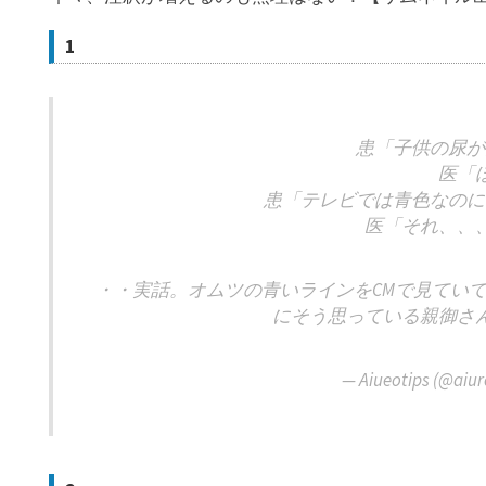
1
患「子供の尿が
医「
患「テレビでは青色なのに
医「それ、、
・・実話。オムツの青いラインをCMで見てい
にそう思っている親御さ
— Aiueotips (@aiur