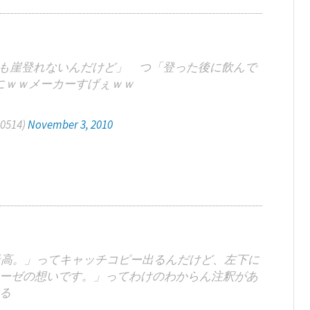
でも崖登れないんだけど」 つ「登った後に飲んで
にｗｗメーカーすげぇｗｗ
0514)
November 3, 2010
最高。」ってキャッチコピー出るんだけど、左下に
ーゼの想いです。」ってわけのわからん注釈があ
る