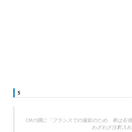
5
CMの隅に「フランスでの撮影のため、車は右
わざわざ注釈入れ