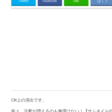
Twitter
Facebook
LINE
はてブ
CM上の演出です。
年々、注釈が増えるのも無理はない！【サムネイル出典：T