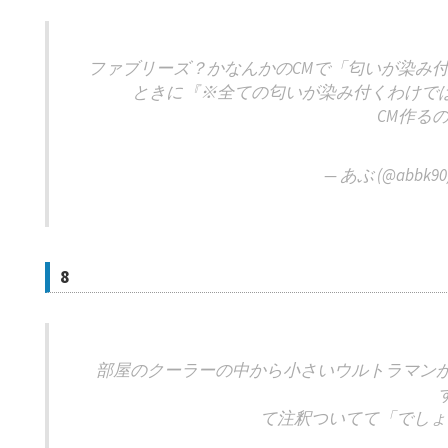
ファブリーズ？かなんかのCMで「匂いが染み
ときに『※全ての匂いが染み付くわけで
CM作る
— あぶ (@abbk90
8
部屋のクーラーの中から小さいウルトラマンが
て注釈ついてて「でしょ