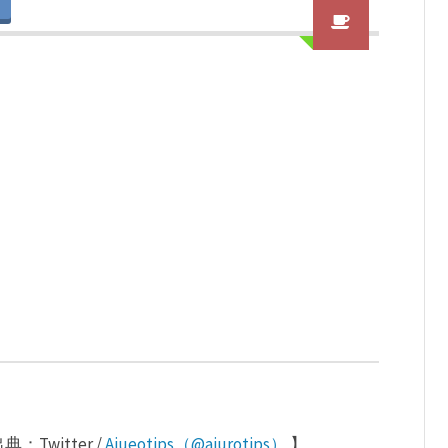
witter /
Aiueotips（@aiurotips）
】