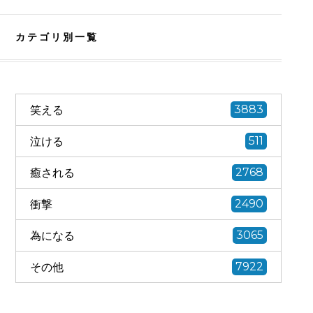
カテゴリ別一覧
笑える
3883
泣ける
511
癒される
2768
衝撃
2490
為になる
3065
その他
7922