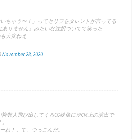
付いちゃう〜！」ってセリフをタレントが言ってる
はありません』みたいな注釈ついてて笑った
のも大変ねえ
)
November 28, 2020
複数人飛び出してくるCG映像に※CM上の演出で
す。
ーね！」て、つっこんだ。