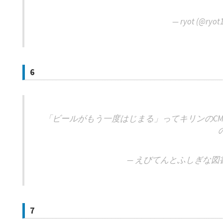
— ryot (@ryot
6
「ビールがもう一度はじまる」ってキリンのC
— えびてんとふしぎな図書館 (
7