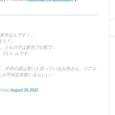
黄色なんです！」
ほう？」
、うちの子は黄色で心配で」
、でいいんです」
て、子供の尿は青いと思っているお母さん。リアル
んが不特定多数いるらしい。
otips)
August 29, 2022