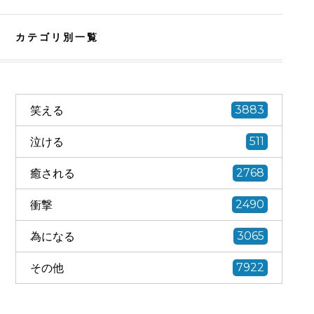
カテゴリ別一覧
笑える
3883
泣ける
511
癒される
2768
衝撃
2490
為になる
3065
その他
7922