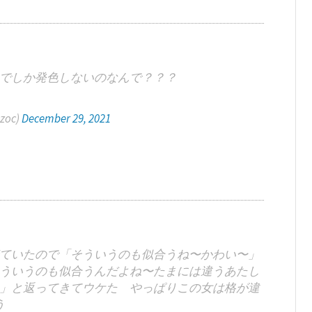
でしか発色しないのなんで？？？
zoc)
December 29, 2021
ていたので「そういうのも似合うね〜かわい〜」
ういうのも似合うんだよね〜たまには違うあたし
」と返ってきてウケた やっぱりこの女は格が違
う