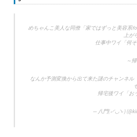
めちゃんこ美人な同僚「家ではずっと美容系You
上が
仕事中ワイ「何そ
～帰
なんか予測変換から出て来た謎のチャンネル
帰宅後ワイ「お
— 八門( ˶◜◡◝˶ ) (@k