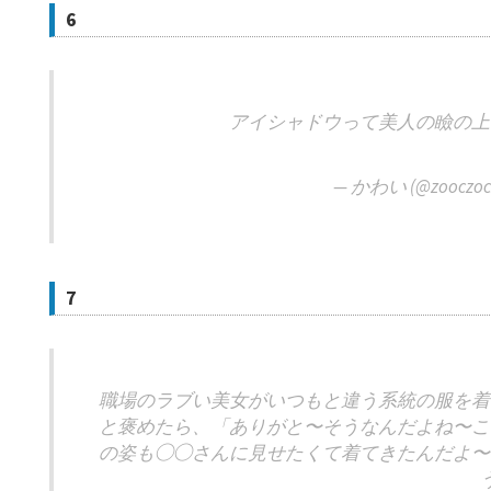
6
アイシャドウって美人の瞼の上
— かわい (@zooczoc
7
職場のラブい美女がいつもと違う系統の服を着
と褒めたら、「ありがと〜そうなんだよね〜こ
の姿も◯◯さんに見せたくて着てきたんだよ〜