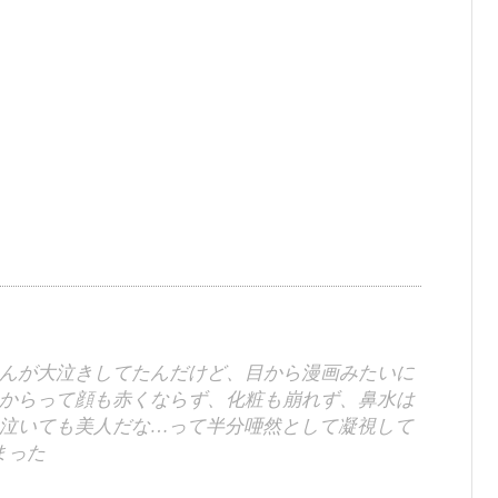
んが大泣きしてたんだけど、目から漫画みたいに
からって顔も赤くならず、化粧も崩れず、鼻水は
泣いても美人だな…って半分唖然として凝視して
まった