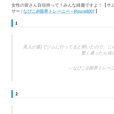
女性の皆さん自信持って！みんな綺麗ですよ！【サム
サー /
なぴこ@限界トレーニー – @pure8007
】
1
美人が週2でジムに行ってると聞いたので、じ
繁く通ったら強
— なぴこ@限界トレーニー (
2