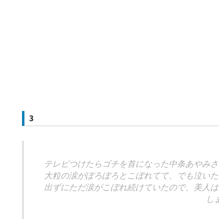
3
テレビつけたらゴチを首になった中条あやみさ
大粒の涙がぽろぽろとこぼれてて、でも泣いた
出ずにただ涙がこぼれ続けていたので、美人は
し