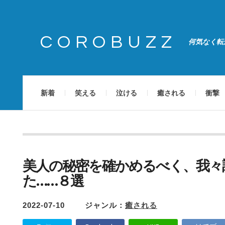
COROBUZZ
何気なく転
新着
笑える
泣ける
癒される
衝撃
美人の秘密を確かめるべく、我々
た……８選
2022-07-10
ジャンル：
癒される