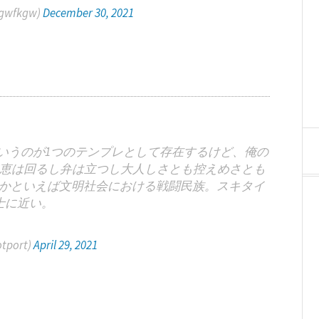
wfkgw)
December 30, 2021
いうのが1つのテンプレとして存在するけど、俺の
恵は回るし弁は立つし大人しさとも控えめさとも
かといえば文明社会における戦闘民族。スキタイ
士に近い。
otport)
April 29, 2021