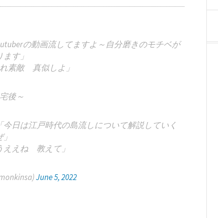
tuberの動画流してますよ～自分磨きのモチベが
ります」
れ素敵 真似しよ」
宅後～
「今日は江戸時代の島流しについて解説していく
ぜ」
うええね 教えて」
imonkinsa)
June 5, 2022