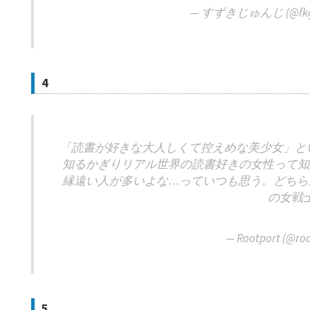
— すずきじゅんじ (@fkg
4
「読書が好きな大人しくて控えめな美少女」と
知るかぎりリアル世界の読書好きの女性って知
縁遠い人が多いよな…っていつも思う。どちら
の女戦
— Rootport (@ro
5