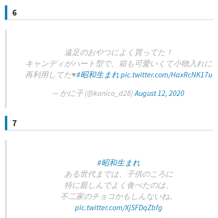
6
遠足のおやつによく買ってた！
キャンディがハート型で、箱も可愛いくて小物入れに
再利用してた♥️
#昭和生まれ
pic.twitter.com/HaxRcNK17u
— かに子 (@kanico_d28)
August 12, 2020
7
#昭和生まれ
ある世代までは、子供のころに
特に親しんでよく食べたのは、
不二家のチョコかもしんないね。
pic.twitter.com/XjSFDqZbfg