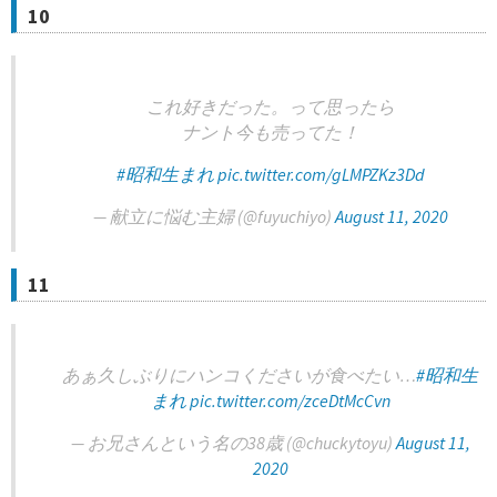
10
これ好きだった。って思ったら
ナント今も売ってた！
#昭和生まれ
pic.twitter.com/gLMPZKz3Dd
— 献立に悩む主婦 (@fuyuchiyo)
August 11, 2020
11
あぁ久しぶりにハンコくださいが食べたい…
#昭和生
まれ
pic.twitter.com/zceDtMcCvn
— お兄さんという名の38歳 (@chuckytoyu)
August 11,
2020