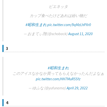
ビエネッタ
カップ食べたけどあれは紛い物だ
#昭和生まれ
pic.twitter.com/9qMzLhPXr0
— おまてぃ翔 (@schoback)
August 11, 2020
3
#昭和生まれ
このアイスなかなか買ってもらえなかったんだよなぁ
pic.twitter.com/HH7MuR55fz
— ゆふな (@yufunama)
April 29, 2022
4