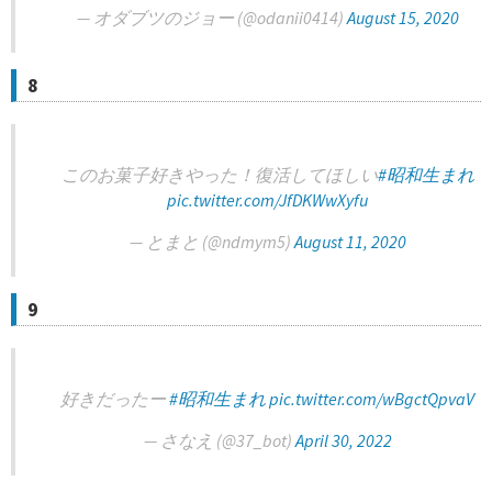
— オダブツのジョー (@odanii0414)
August 15, 2020
8
このお菓子好きやった！復活してほしい
#昭和生まれ
pic.twitter.com/JfDKWwXyfu
— とまと (@ndmym5)
August 11, 2020
9
好きだったー
#昭和生まれ
pic.twitter.com/wBgctQpvaV
— さなえ (@37_bot)
April 30, 2022