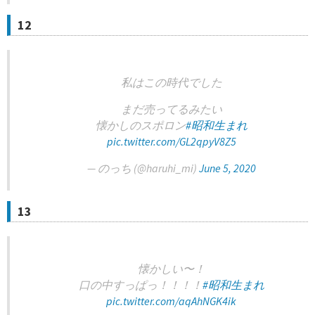
12
私はこの時代でした
まだ売ってるみたい
懐かしのスポロン
#昭和生まれ
pic.twitter.com/GL2qpyV8Z5
— のっち (@haruhi_mi)
June 5, 2020
13
懐かしい〜！
口の中すっぱっ！！！！
#昭和生まれ
pic.twitter.com/aqAhNGK4ik