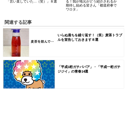
「言い直していた…（笑）」８選
る！我が地元がどう紹介されるか
期待し始める皆さん「都道府拳で
ワロタ」
関連する記事
いらぬ過ちを繰り返す！（笑）麦茶トラブ
ルを宣告しておきます８選
「平成1桁ガチババア」・「平成一桁ガチ
ジジイ」の青春14選