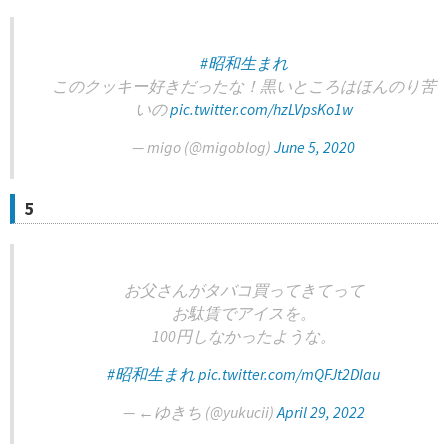
#昭和生まれ
このクッキー好きだったな！黒いところはほんのり苦
いの
pic.twitter.com/hzLVpsKo1w
— migo (@migoblog)
June 5, 2020
5
お父さんがタバコ買ってきてって
お駄賃でアイスを。
100円しなかったような。
#昭和生まれ
pic.twitter.com/mQFJt2DIau
— ←ゆきち (@yukucii)
April 29, 2022