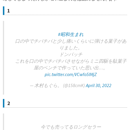
1
#昭和生まれ
口の中でチパチパと少し痛いくらいに弾ける菓子があ
りました。
ドンパッチ
これを口の中でチパチパさせながらミニ四駆を駄菓子
屋のベンチで作っていた思い出…。
pic.twitter.com/VCwfo5lMjZ
— 木村もぐら。 (@158cmK)
April 30, 2022
2
今でも売ってるロングセラー