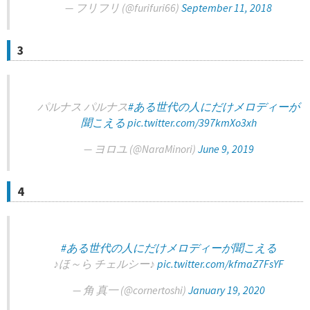
— フリフリ (@furifuri66)
September 11, 2018
3
パルナス パルナス
#ある世代の人にだけメロディーが
聞こえる
pic.twitter.com/397kmXo3xh
— ヨロユ (@NaraMinori)
June 9, 2019
4
#ある世代の人にだけメロディーが聞こえる
♪ほ～ら チェルシー♪
pic.twitter.com/kfmaZ7FsYF
— 角 真一 (@cornertoshi)
January 19, 2020