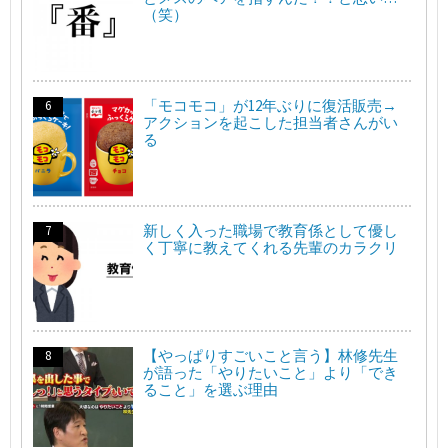
（笑）
「モコモコ」が12年ぶりに復活販売→
アクションを起こした担当者さんがい
る
新しく入った職場で教育係として優し
く丁寧に教えてくれる先輩のカラクリ
【やっぱりすごいこと言う】林修先生
が語った「やりたいこと」より「でき
ること」を選ぶ理由