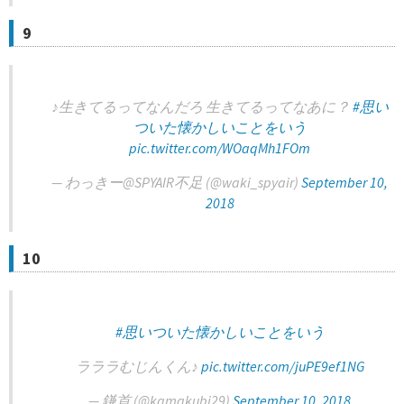
9
♪生きてるってなんだろ 生きてるってなあに？
#思い
ついた懐かしいことをいう
pic.twitter.com/WOaqMh1FOm
— わっきー@SPYAIR不足 (@waki_spyair)
September 10,
2018
10
#思いついた懐かしいことをいう
ラララむじんくん♪
pic.twitter.com/juPE9ef1NG
— 鎌首 (@kamakubi29)
September 10, 2018