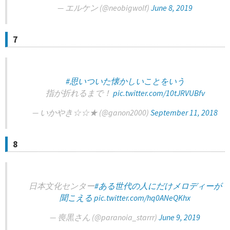
— エルケン (@neobigwolf)
June 8, 2019
7
#思いついた懐かしいことをいう
指が折れるまで！
pic.twitter.com/10tJRVUBfv
— いかやき☆☆★ (@ganon2000)
September 11, 2018
8
日本文化センター
#ある世代の人にだけメロディーが
聞こえる
pic.twitter.com/hq0ANeQKhx
— 喪黒さん (@paranoia_starrr)
June 9, 2019