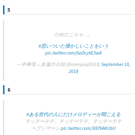
5
だめだこりゃ…。
#思いついた懐かしいことをいう
pic.twitter.com/GaDcyhE3wA
— 中禅寺→永遠の０回 (@onmyouji0518)
September 10,
2018
6
#ある世代の人にだけメロディーが聞こえる
テッテーテテ、テッテーテテ、テッテーテテ
ペプシマーン
pic.twitter.com/3lEf9AKUbU