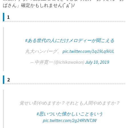
ばさん」確定かもしれません(ﾟдﾟ)ﾉ
1
#ある世代の人にだけメロディーが聞こえる
丸大ハンバーグ。
pic.twitter.com/1q19Lq9iUL
— 中井寛一 (@ichikawakon)
July 10, 2019
2
覚せい剤やめますか？それとも人間やめますか？
#思いついた懐かしいことをいう
pic.twitter.com/2g24RVNTJW