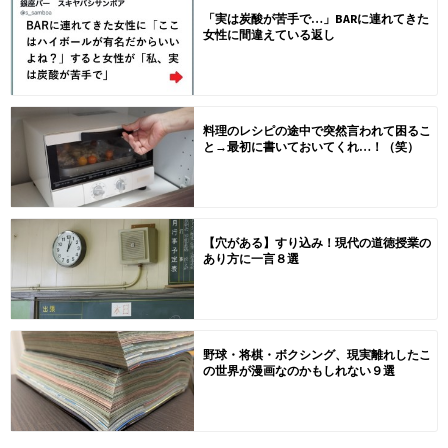
「実は炭酸が苦手で…」BARに連れてきた
女性に間違えている返し
料理のレシピの途中で突然言われて困るこ
と→最初に書いておいてくれ…！（笑）
【穴がある】すり込み！現代の道徳授業の
あり方に一言８選
野球・将棋・ボクシング、現実離れしたこ
の世界が漫画なのかもしれない９選