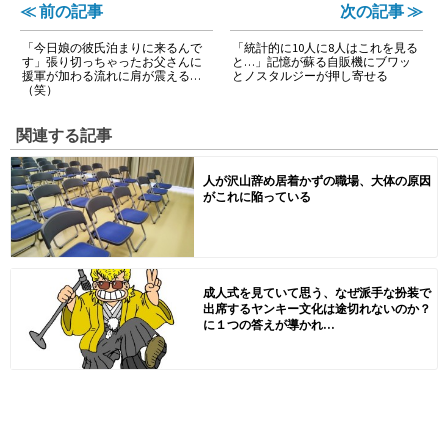
≪ 前の記事
次の記事 ≫
「今日娘の彼氏泊まりに来るんで
「統計的に10人に8人はこれを見る
す」張り切っちゃったお父さんに
と…」記憶が蘇る自販機にブワッ
援軍が加わる流れに肩が震える…
とノスタルジーが押し寄せる
（笑）
関連する記事
人が沢山辞め居着かずの職場、大体の原因
がこれに陥っている
成人式を見ていて思う、なぜ派手な扮装で
出席するヤンキー文化は途切れないのか？
に１つの答えが導かれ...