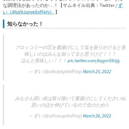
な調理法があったのか…！【サムネイル出典：Twitter /
ず
い（@uVhJanyeXnfFely）
】
知らなかった！
ブロッコリーの芯を素揚げにして塩を振りかけると美
味しいのはみんな知ってると思うけど！！！
ほんと美味しい！！！
pic.twitter.com/bqgmSSrijg
— ずい (@uVhJanyeXnfFely)
March 25, 2022
みなさん固い皮は取り除いて素揚げにしてくださいね
思いのほか伸びているので念のため☺️
— ずい (@uVhJanyeXnfFely)
March 26, 2022