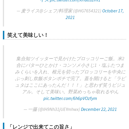
— 麦ライス@シェフ/料理家 (@HG7654321)
October 17,
2021
笑えて美味しい！
集合知ツイッターで見かけたブロッコリーご飯。米2
合にバターひとかけ・コンソメ小さじ1・塩ふたつま
みくらいを入れ、根元を切ったブロッコリーを中央に
ぶっ刺し炊飯ボタンポチで完了。蓋を開けると「ラピ
ュタはここにあったんだ！！！」と思わず笑うビジュ
アル。そして美味い。野菜めっちゃ取れるやん
pic.twitter.com/6h6pVOzfym
— 一藤 (@lH9Nh31jUEYmhwx)
December 22, 2021
「レンジで出来てこの旨さ」