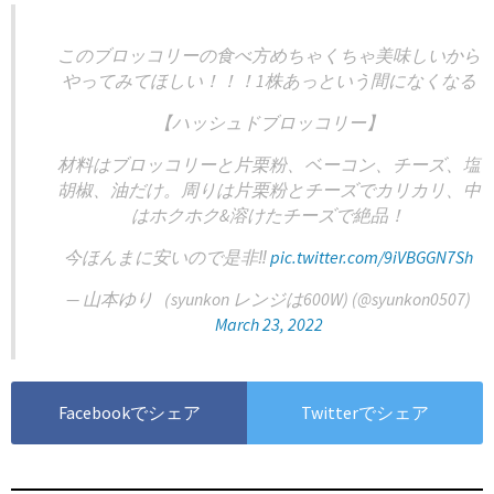
このブロッコリーの食べ方めちゃくちゃ美味しいから
やってみてほしい！！！1株あっという間になくなる
【ハッシュドブロッコリー】
材料はブロッコリーと片栗粉、ベーコン、チーズ、塩
胡椒、油だけ。周りは片栗粉とチーズでカリカリ、中
はホクホク&溶けたチーズで絶品！
今ほんまに安いので是非‼️
pic.twitter.com/9iVBGGN7Sh
— 山本ゆり（syunkon レンジは600W) (@syunkon0507)
March 23, 2022
Facebookでシェア
Twitterでシェア