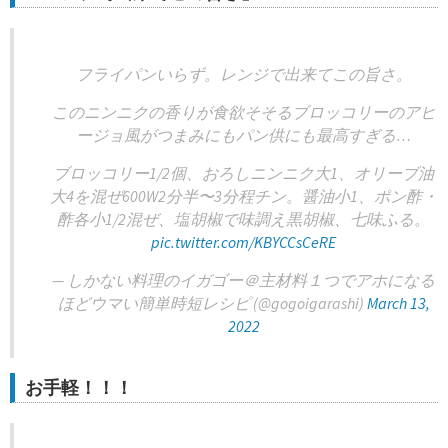
フライパンいらず。レンジで出来てこの旨さ。
このニンニクの香りが食欲そそるブロッコリーのアヒ
ージョ風がつまみにもパン供にも最高すぎる…
ブロッコリー1/2個、おろしニンニク大1、オリーブ油
大4を混ぜ600W2分半〜3分程チン。醤油小1、ポン酢・
酢各小1/2混ぜ、塩胡椒で味調え黒胡椒、七味ふる。
pic.twitter.com/KBYCCsCeRE
— しかない料理のイガゴー＠主材料１つでアホになる
ほどウマい簡単時短レシピ (@gogoigarashi)
March 13,
2022
お手軽！！！