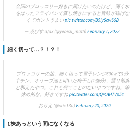
全国のブロッコリー好きに届けたいのだけど、薄く水
をはったフライパンで蒸し焼きにすると旨味が逃げな
くてホントうまい
pic.twitter.com/B5IyScwS6B
— ゑびす d/dx (@yebisu_math)
February 1, 2022
細く切って…？！？！
ブロッコリーの茎、細く切って電子レンジ600wで1分
半チン。オリーブ油と叩いた梅干し(1個分)、擂り胡麻
と和えたやつ。これも何てことのないやつですね。箸
休め的な。好きですね
pic.twitter.com/Qr4AH7Vp5z
— おりえ (@orie13a)
February 20, 2020
1株あっという間になくなる