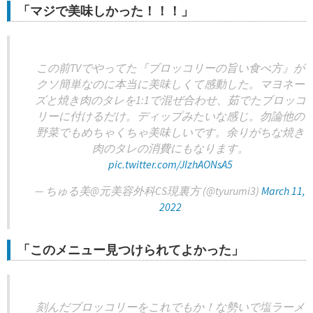
「マジで美味しかった！！！」
この前TVでやってた『ブロッコリーの旨い食べ方』が
クソ簡単なのに本当に美味しくて感動した。マヨネー
ズと焼き肉のタレを1:1で混ぜ合わせ、茹でたブロッコ
リーに付けるだけ。ディップみたいな感じ。勿論他の
野菜でもめちゃくちゃ美味しいです。余りがちな焼き
肉のタレの消費にもなります。
pic.twitter.com/JIzhAONsA5
— ちゅる美@元美容外科CS現裏方 (@tyurumi3)
March 11,
2022
「このメニュー見つけられてよかった」
刻んだブロッコリーをこれでもか！な勢いで塩ラーメ