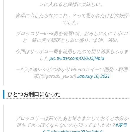
ンに入れると異様に美味しい。
食卓に出したらなにこれ…？って驚かれたけど大好評
でした。
ブロッコリー6〜8房を袋麺1袋、おろしにんにく小1/2
と一緒に煮て卵落とし器に盛りごま油、胡椒。
今回はサッポロ一番を使用したので切り胡麻もふりま
した
pic.twitter.com/O2OU5jMpld
— #ラク速レシピのゆかり＠toroaスイーツ開発・料理
家 (@igarashi_yukari)
January 10, 2021
ひとつお利口になった
ブロッコリーは茹でたあと逆さまにしておくと水分が
落ちて水っぽくならないのを知ってましたか？
#麦ラ
イス
pic.twitter.com/XHuo3zIrv1