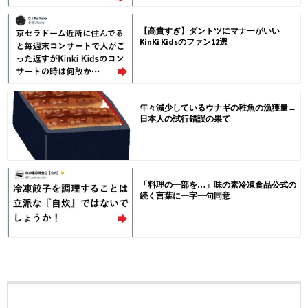
【高貴すぎ】ダントツにマナーがいい
KinKi Kidsのファン12選
年々減少しているウナギの稚魚の漁獲量→
日本人の試行錯誤の果て
「料理の一部を…」味の素冷凍食品公式の
続く言葉に一字一句同意