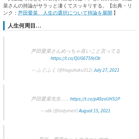
菜さんの持論がサラッと凄くてスッキリする。【出典・リ
ンク：
芦田愛菜、人生の選択について持論を展開
】
人生何周目…
芦田愛菜さんめっちゃ良いこと言ってる
https://t.co/QUG675feOb
— ふぐふく (@Huguhuku312)
July 27, 2021
芦田愛菜先生……
https://t.co/pA9zoUHS1P
— utk (@lodymeri)
August 15, 2021