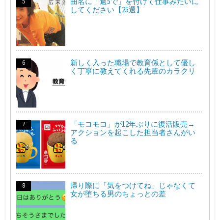
曲名に「週5で」を付けて仕事みたいに
してください【25選】
新しく入った職場で教育係として優し
く丁寧に教えてくれる先輩のカラクリ
「モコモコ」が12年ぶりに復活販売→
アクションを起こした担当者さんがい
る
帰り際に「気をつけてね」じゃなくて
女が堕ちる男のちょっとの差