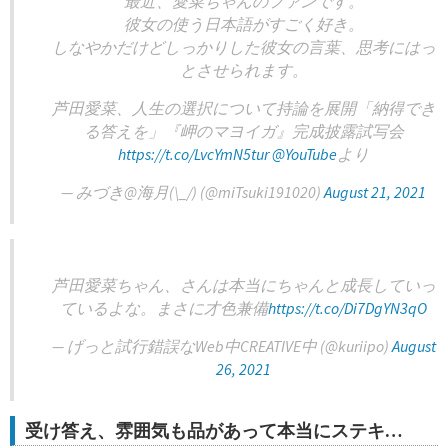
最近、愛菜ちゃんのファンです。
彼女の使う日本語がすごく好き。
しなやかだけどしっかりした彼女の言葉、思考にはっ
とさせられます。
芦田愛菜、人生の選択について持論を展開「納得でき
る答えを」『岬のマヨイガ』完成披露試写会
https://t.co/LvcYmN5tur
@YouTube
より
— みづき@海月(\_/) (@miTsuki191020)
August 21, 2021
芦田愛菜ちゃん、さんは本当にちゃんと成長していっ
ているよな。まさに才色兼備
https://t.co/Di7DgYN3qO
— げっと試行錯誤なWeb中CREATIVE中 (@kuriipo)
August
26, 2021
受け答え、雰囲気も品があって本当にステキ…