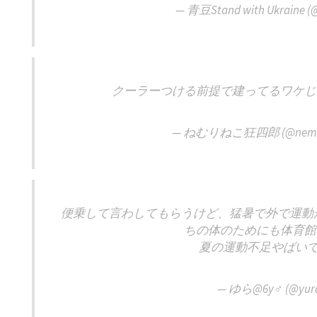
— 青豆Stand with Ukraine (
クーラーつける前提で建ってるワケじ
— ねむりねこ狂四郎 (@nemuri
便乗して言わしてもらうけど、猛暑で外で運動
ちの体のためにも体育館
夏の運動不足やばい
— ゆら@6y♂ (@yura