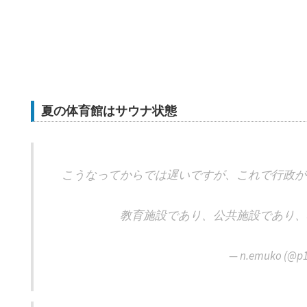
夏の体育館はサウナ状態
こうなってからでは遅いですが、これで行政が
教育施設であり、公共施設であり、
— n.emuko (@p