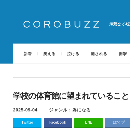
COROBUZZ
何気なく転
新着
笑える
泣ける
癒される
衝撃
学校の体育館に望まれていること
2025-09-04
ジャンル：
為になる
Twitter
Facebook
LINE
はてブ