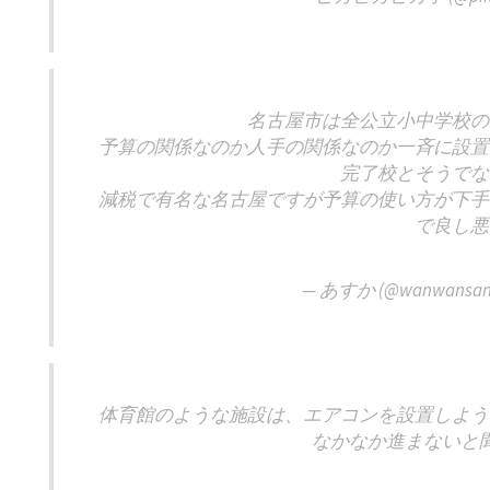
名古屋市は全公立小中学校の
予算の関係なのか人手の関係なのか一斉に設置
完了校とそうでな
減税で有名な名古屋ですが予算の使い方が下手
で良し悪
— あすか (@wanwansan
体育館のような施設は、エアコンを設置しよう
なかなか進まないと