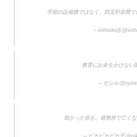
学校の設備費ではなく、防災対策費で
— wataoka@ (@wat
教育にお金をかけない
— セシル (@xyzses
助かった命も、避難所で亡くな
— ピカピカピカ子 (@pikap