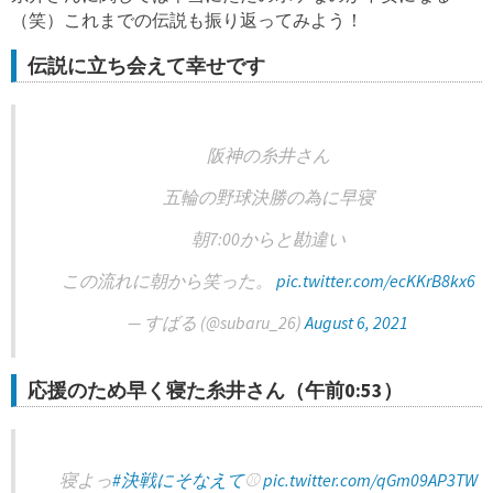
（笑）これまでの伝説も振り返ってみよう！
伝説に立ち会えて幸せです
阪神の糸井さん
五輪の野球決勝の為に早寝
朝7:00からと勘違い
この流れに朝から笑った。
pic.twitter.com/ecKKrB8kx6
— すばる (@subaru_26)
August 6, 2021
応援のため早く寝た糸井さん（午前0:53）
寝よっ
#決戦にそなえて
⚾️
pic.twitter.com/qGm09AP3TW