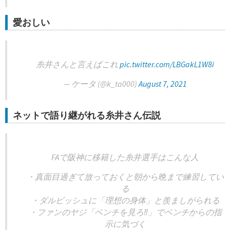
愛おしい
糸井さんと言えばこれ
pic.twitter.com/LBGakL1W8i
— ケータ (@k_ta000)
August 7, 2021
ネットで語り継がれる糸井さん伝説
FAで阪神に移籍した糸井選手はこんな人
・真面目過ぎて放っておくと朝から晩まで練習してい
る
・ダルビッシュに「理想の身体」と羨ましがられる
・ファンのヤジ「ベンチを見ろ‼︎」でベンチからの指
示に気づく