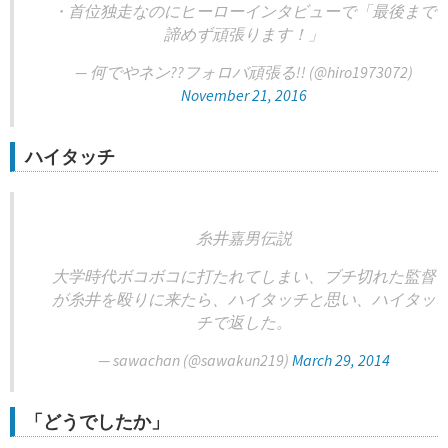
・首位独走なのにヒーローインタビューで「最後まで
諦めず頑張ります！」
— 何でやネン??フォロバ頑張る!! (@hiro1973072)
November 21, 2016
ハイタッチ
糸井嘉男伝説
大学時代ボコボコに打たれてしまい、ブチ切れた監督
が糸井を殴りに来たら、ハイタッチと思い、ハイタッ
チで返した。
— sawachan (@sawakun219)
March 29, 2014
「どうでしたか」