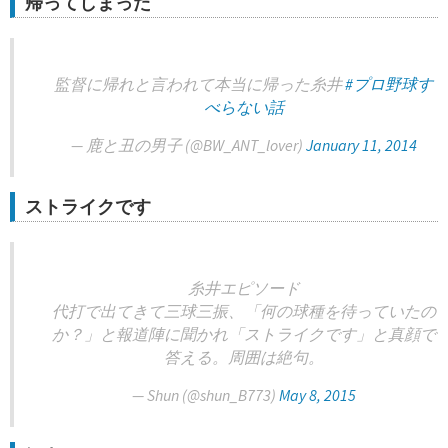
帰ってしまった
監督に帰れと言われて本当に帰った糸井
#プロ野球す
べらない話
— 鹿と丑の男子 (@BW_ANT_lover)
January 11, 2014
ストライクです
糸井エピソード
代打で出てきて三球三振、「何の球種を待っていたの
か？」と報道陣に聞かれ「ストライクです」と真顔で
答える。周囲は絶句。
— Shun (@shun_B773)
May 8, 2015