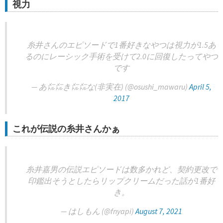
視力
糸井さんのエピソードで1番好きなやつは視力が1.5あ
るのにレーシック手術を受けて2.0に回復したってやつ
です
— あ㍍㍍き㍍㍍な(非実在) (@osushi_mawaru)
April 5,
2017
これが伝説の糸井さんかぁ
糸井嘉男の伝説エピソードは数多かれど、契約更改で
印鑑出そうとしたらリップクリームだった話が1番好
き。
— はしもん (@fnyapi)
August 7, 2021