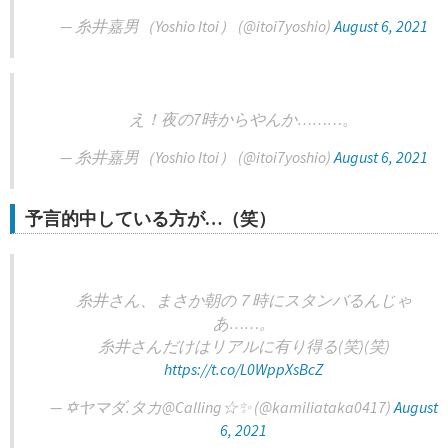
— 糸井嘉男（Yoshio Itoi） (@itoi7yoshio)
August 6, 2021
え！夜の7時からやんか………。
— 糸井嘉男（Yoshio Itoi） (@itoi7yoshio)
August 6, 2021
予言的中している方が…（笑）
糸井さん、まさか朝の７時にスタンバるんじゃ
あ……。
糸井さんだけはリアルに有り得る(笑)(笑)
https://t.co/L0WppXsBcZ
— ✡️ヤマダ.タカ@Calling☆✨ (@kamiliataka0417)
August
6, 2021