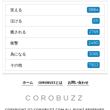
笑える
3884
泣ける
511
癒される
2769
衝撃
2490
為になる
3065
その他
7923
ホーム
COROBUZZとは
お問い合わせ
COROBUZZ
COPYRIGHT (C) COROBUZZ.COM ALL RIGHT RESERVED.