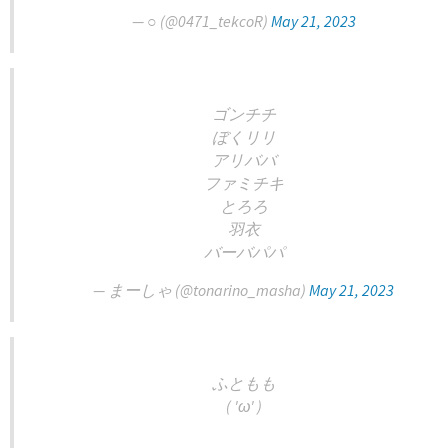
— ○ (@0471_tekcoR)
May 21, 2023
ゴンチチ
ぼくリリ
アリババ
ファミチキ
とろろ
羽衣
バーバパパ
— まーしゃ (@tonarino_masha)
May 21, 2023
ふともも
( 'ω' )