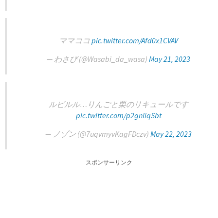
ママココ
pic.twitter.com/Afd0x1CVAV
— わさび (@Wasabi_da_wasa)
May 21, 2023
ルビルル…りんごと栗のリキュールです
pic.twitter.com/p2gnliqSbt
— ノゾン (@7uqvmyvKagFDczv)
May 22, 2023
スポンサーリンク