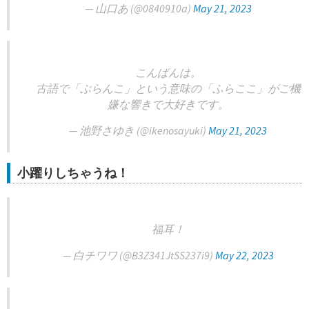
— 山口あ (@0840910a)
May 21, 2023
こんばんは。
古語で「ぶらんこ」という意味の「ふらここ」がご機
嫌な響きで大好きです。
— 池野さゆき (@ikenosayuki)
May 21, 2023
小躍りしちゃうね！
福耳！
— 白チワワ (@B3Z341JtSS237i9)
May 22, 2023