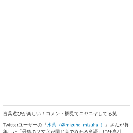
言葉遊びが楽しい！コメント欄見てニヤニヤしてる笑
Twitterユーザーの『
水葉（@mizuha_mizuha_）
』さんが募
集した「最後の２文字が同じ音で終わる単語」に狂喜乱