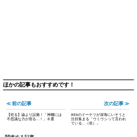
ほかの記事もおすすめです！
≪ 前の記事
次の記事 ≫
【祀る】論より証拠！「神棚には
IKEAのドーナツが深海にいそうと
不思議な力が宿る…！」８選
注目集まる「ウミウシって言われ
ている…（笑）」
関連する記事