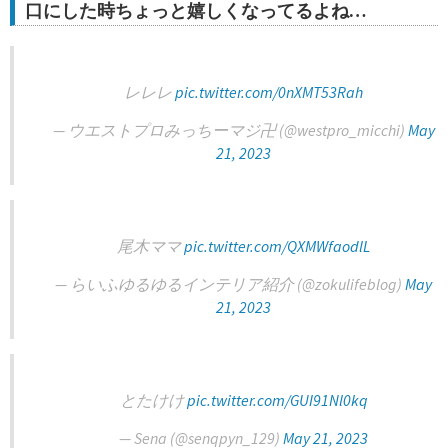
口にした時ちょっと嬉しくなってるよね…
レレレ
pic.twitter.com/0nXMT53Rah
— ウエストプロみっちーマジ卍 (@westpro_micchi)
May
21, 2023
尾木ママ
pic.twitter.com/QXMWfaodlL
— らいふゆるゆるインテリア紹介 (@zokulifeblog)
May
21, 2023
とたけけ
pic.twitter.com/GUI91Nl0kq
— Sena (@senqpyn_129)
May 21, 2023