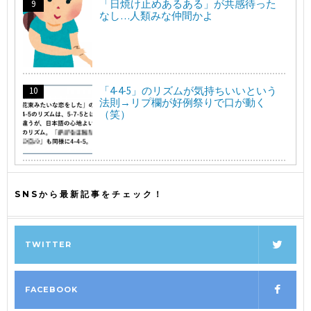
「日焼け止めあるある」が共感待った
なし…人類みな仲間かよ
「4-4-5」のリズムが気持ちいいという
法則→リプ欄が好例祭りで口が動く
（笑）
SNSから最新記事をチェック！
TWITTER
FACEBOOK