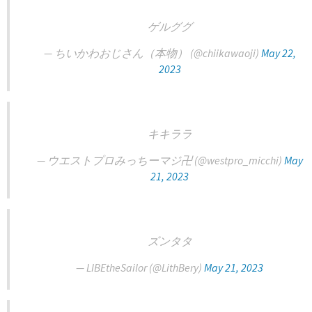
ゲルググ
— ちいかわおじさん（本物） (@chiikawaoji)
May 22,
2023
キキララ
— ウエストプロみっちーマジ卍 (@westpro_micchi)
May
21, 2023
ズンタタ
— LIBEtheSailor (@LithBery)
May 21, 2023