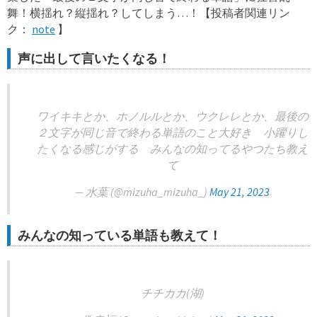
舞！横揺れ？縦揺れ？してしまう…！【投稿者関連リン
ク：
note
】
声に出して言いたくなる！
ワイキキとか、ホノルルとか、ウクレレとか、最後の
２文字が同じ音で終わる単語のこと大好き 小躍りし
たくなる感じがする みんなの知ってるやつたち教え
て
— 水葉 (@mizuha_mizuha_)
May 21, 2023
みんなの知っている単語も教えて！
チチカカ(湖)