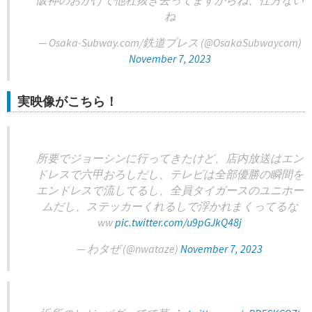
阪神のおかげで他社抜き去ってますからね、仕方ない
ね
— Osaka-Subway.com/鉄道プレス (@OsakaSubwaycom)
November 7, 2023
実映像がこちら！
所要でジョーシンに行ってきたけど、店内放送はエン
ドレスで六甲おろしだし、テレビは全部優勝の瞬間を
エンドレスで流してるし、全員タイガースのユニホー
ムだし、ステッカーくれるしで浮かれまくってるな
ww
pic.twitter.com/u9pGJkQ48j
— わタぜ (@nwataze)
November 7, 2023