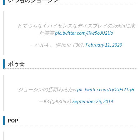
いつものジョーシン
とてつもなくハイセンスなディスプレイのJoshinに来
た笑笑
pic.twitter.com/IKw5oJU2Uo
— ハルキ。 (@haru_F307)
February 11, 2020
ポゥ☆
ジョーシンの店頭わろたw
pic.twitter.com/TjOUEt21qH
— K3 (@K3flick)
September 26, 2014
POP