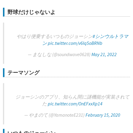
野球だけじゃないよ
やはり便乗するいつものジョーシン
#シンウルトラマ
ン
pic.twitter.com/v6Iq5oBRNb
— まなしな (@soundwave0628)
May 21, 2022
テーマソング
ジョーシンのアプリ、知らん間に謎機能が実装されて
た
pic.twitter.com/OnEFxxXp14
— やまのて (@YamanoteE231)
February 15, 2020