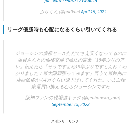
pic.twitter.com/5C8YsBAu2a
— ぷりくん (@purikun)
April 15, 2022
リーグ優勝時も心配になるくらい引いてくれる
ジョーシンの優勝セールただでさえ安くなってるのに
店員さんとの価格交渉で魔法の言葉「18年ぶりのア
レ」伝えたら「そうですよね18年ぶりですもんね！わ
かりました！最大限頑張ってみます」言うて最終的に
店頭価格から4万ぐらい値下げしてくれた。いま白物
家電買い換えるならジョーシンですわ
— 阪神ファンの現場猫キッタ (@genbaneko_tora)
September 15, 2023
スポンサーリンク