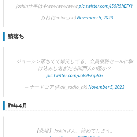
joshin仕事はやwwwwwwwww
pic.twitter.com/l56R5hEFfY
— みね (@mine_ise)
November 5, 2023
鯖落ち
ジョーシン落ちてて爆笑してる、全員優勝セールに駆
け込みし過ぎだろ関西人の鑑か？
pic.twitter.com/uoV9Fkq9cG
— ナードコア (@ak_radio_nk)
November 5, 2023
昨年4月
【悲報】Joshinさん、諦めてしまう。