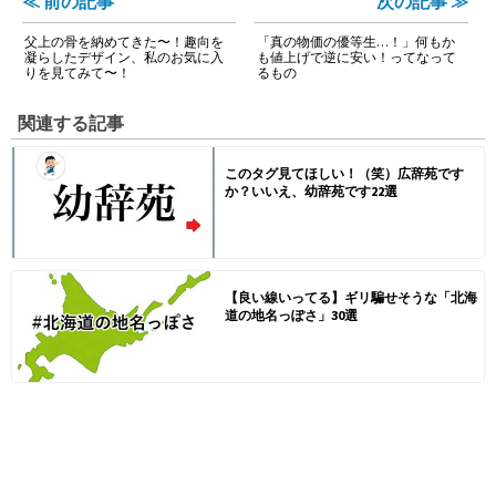
≪ 前の記事
次の記事 ≫
父上の骨を納めてきた〜！趣向を
「真の物価の優等生…！」何もか
凝らしたデザイン、私のお気に入
も値上げで逆に安い！ってなって
りを見てみて〜！
るもの
関連する記事
このタグ見てほしい！（笑）広辞苑です
か？いいえ、幼辞苑です22選
【良い線いってる】ギリ騙せそうな「北海
道の地名っぽさ」30選