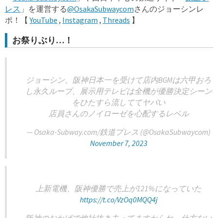
レス
」を運営する
@OsakaSubwaycom
さんのジョーシンレ
ポ！【
YouTube
,
Instagram
,
Threads
】
お祭りぶり…！
ジョーシン、阪神日本一を受けて店内BGMは六甲おろ
し永久ループ、展示用テレビは全機が優勝決定シーン
をひたすら流しててヤバい
店員さんのノイローゼを心配するレベル
— Osaka-Subway.com/鉄道プレス (@OsakaSubwaycom)
November 7, 2023
上新電機、阪神優勝で売上が121%になっていた
https://t.co/VzOq0MQQ4j