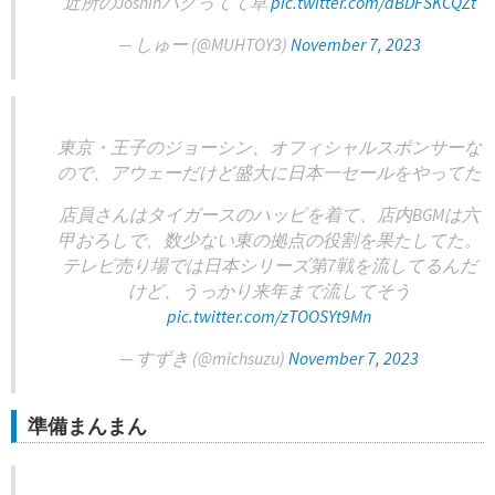
近所のJoshinバグってて草
pic.twitter.com/aBDFSKCQZt
— しゅー (@MUHTOY3)
November 7, 2023
東京・王子のジョーシン、オフィシャルスポンサーな
ので、アウェーだけど盛大に日本一セールをやってた
店員さんはタイガースのハッピを着て、店内BGMは六
甲おろしで、数少ない東の拠点の役割を果たしてた。
テレビ売り場では日本シリーズ第7戦を流してるんだ
けど、うっかり来年まで流してそう
pic.twitter.com/zTOOSYt9Mn
— すずき (@michsuzu)
November 7, 2023
準備まんまん