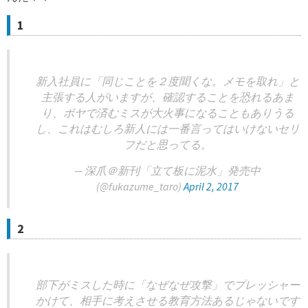
1
新入社員に「同じことを２度聞くな。メモを取れ」と
主張する人がいますが、確認することを恐れるあま
り、ボヤで済むミスが大火事になることもありうる
し、これはむしろ新人には一番言ってはいけないセリ
フだと思ってる。
— 深爪＠新刊「立て板に泥水」発売中
(@fukazume_taro)
April 2, 2017
2
部下がミスした時に「なぜなぜ攻撃」でプレッシャー
かけて、相手に考えさせる教育方法あるじゃないです