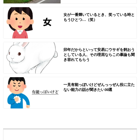
女が一番輝いているとき、笑っている時と
もうひとつ…（笑）
卯年だからといって安易にウサギを飼おう
としている人、その理屈ならこの暴論も聞
き容れてもらう
一見有能っぽいけどぜんっっぜん役に立た
ない能力の話が聞きたい30選