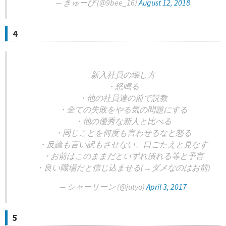
— きゅーび (@9bee_16)
August 12, 2018
4
新入社員の壊し方
・怒鳴る
・他の社員達の前で説教
・全ての失敗をやる気の問題にする
・他の優秀な新人と比べる
・同じことを何度も言わせるなと怒る
・反論も言い訳もさせない、口ごたえと見なす
・お前はこのままだといずれ潰れる等と予言
・良い職場だと信じ込ませる(→ダメなのはお前)
— シャーリーン (@jutyo)
April 3, 2017
5