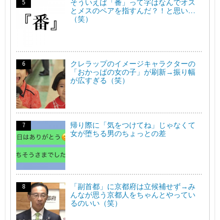
そういえば「番」って字はなんでオス
とメスのペアを指すんだ？！と思い…
（笑）
クレラップのイメージキャラクターの
「おかっぱの女の子」が刷新→振り幅
が広すぎる（笑）
帰り際に「気をつけてね」じゃなくて
女が堕ちる男のちょっとの差
「副首都」に京都府は立候補せず→み
んなが思う京都人をちゃんとやってい
るのいい（笑）