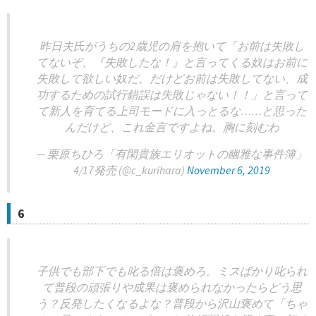
昨日夫氏がうちの2歳児の肩を抱いて「お前は失敗し
てないぞ、『失敗したな！』と言ってくる奴はお前に
失敗して欲しい奴だ、だけどお前は失敗してない、成
功するための試行錯誤は失敗じゃない！！」と言って
て新人を育てる上司モードに入っとるな……と思った
んだけど、これ金言ですよね。胸に刻むわ
— 栗原ちひろ「有閑貴族エリオットの幽雅な事件簿」
4/17発売 (@c_kurihara)
November 6, 2019
6
子供でも部下でも叱る倍は褒めろ。ミスばかり叱られ
て普段の頑張りや成果は褒められなかったらどう思
う？反発したくなるよな？普段から沢山褒めて「ちゃ