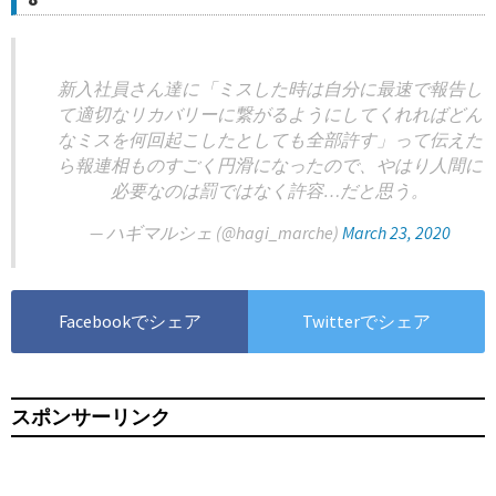
新入社員さん達に「ミスした時は自分に最速で報告し
て適切なリカバリーに繋がるようにしてくれればどん
なミスを何回起こしたとしても全部許す」って伝えた
ら報連相ものすごく円滑になったので、やはり人間に
必要なのは罰ではなく許容…だと思う。
— ハギマルシェ (@hagi_marche)
March 23, 2020
Facebookでシェア
Twitterでシェア
スポンサーリンク