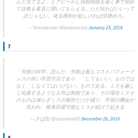
んと見てるよ」とアピールし信頼関係を築く事で初め
て説教を素直に聞いてもらえる。ただ叱ればいいって
訳じゃない。叱る権利が欲しければ倍褒めろ。
— Testosterone (@badassceo)
January 23, 2018
7
「失敗の科学」読んだ。失敗は最もコストパフォーマ
ンスの良い学習方法であり、「してもいい」ものでは
なく「しなくてはいけない」ものである。ミスを厳し
く叱責するような上司は無能であり、その場合ミスそ
のものは減らずミスの報告だけが減り、学習の機会が
失われ、将来回避可能なミスが続けて起きる
— さば缶 (@sabakan03)
December 26, 2016
8