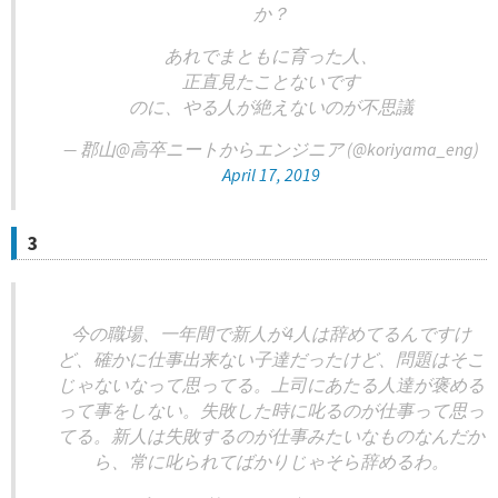
か？
あれでまともに育った人、
正直見たことないです
のに、やる人が絶えないのが不思議
— 郡山@高卒ニートからエンジニア (@koriyama_eng)
April 17, 2019
3
今の職場、一年間で新人が4人は辞めてるんですけ
ど、確かに仕事出来ない子達だったけど、問題はそこ
じゃないなって思ってる。上司にあたる人達が褒める
って事をしない。失敗した時に叱るのが仕事って思っ
てる。新人は失敗するのが仕事みたいなものなんだか
ら、常に叱られてばかりじゃそら辞めるわ。