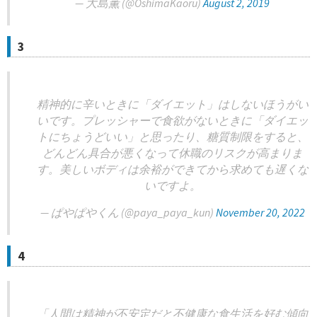
— 大島薫 (@OshimaKaoru)
August 2, 2019
3
精神的に辛いときに「ダイエット」はしないほうがい
いです。プレッシャーで食欲がないときに「ダイエッ
トにちょうどいい」と思ったり、糖質制限をすると、
どんどん具合が悪くなって休職のリスクが高まりま
す。美しいボディは余裕ができてから求めても遅くな
いですよ。
— ぱやぱやくん (@paya_paya_kun)
November 20, 2022
4
「人間は精神が不安定だと不健康な食生活を好む傾向