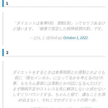
1
「ダイエットは食事9割、運動1割」ってセリフあるけ
ど違います。「健康で安定した精神状態10割」です。
— ぴんく (@OinEvp)
October 1, 2022
2
ダイエットをするときは食事制限とか運動とかよりも
前に「痩せメンタル」になってるかを考えるのが大
事。もちろん最後には運動とかの話になるんだけど、
まず睡眠不足やストレスを先に解決しないと続かない
しすぐリバウンドする。ちゃんと寝て、嫌なことを溜
め込まない。それこそがダイエットの第一歩。