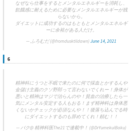
なぜなら仕事をするとメンタルエネルギーを消耗し、
飢餓感に耐えるために必要なメンタルエネルギーが残
らないから。
ダイエットに成功するのはもともとメンタルエネルギ
ーに余裕がある人だけ。
— ふろむだ (@fromdusktildawn)
June 14, 2021
6
精神科にうつと不眠で来たのに何で採血とかするんや
金儲け主義のクソ野郎って言わないでくれー！身体が
悪いと精神はマジで治らんのや！貧血の治療したら一
気にメンタル安定する人もおる！まず精神科は身体悪
くないかチェックが必須なんや！！後落ち込んでる時
にダイエットするのも辞めてくれ！頼む！！
— バク@ 精神科医The21で連載中！ (@DrYumekuiBaku)